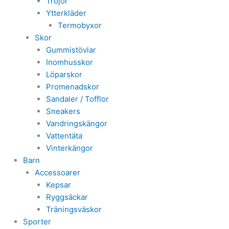
Tröjor
Ytterkläder
Termobyxor
Skor
Gummistövlar
Inomhusskor
Löparskor
Promenadskor
Sandaler / Tofflor
Sneakers
Vandringskängor
Vattentäta
Vinterkängor
Barn
Accessoarer
Kepsar
Ryggsäckar
Träningsväskor
Sporter