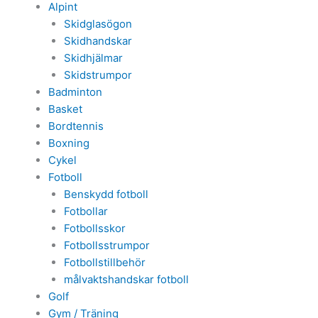
Alpint
Skidglasögon
Skidhandskar
Skidhjälmar
Skidstrumpor
Badminton
Basket
Bordtennis
Boxning
Cykel
Fotboll
Benskydd fotboll
Fotbollar
Fotbollsskor
Fotbollsstrumpor
Fotbollstillbehör
målvaktshandskar fotboll
Golf
Gym / Träning