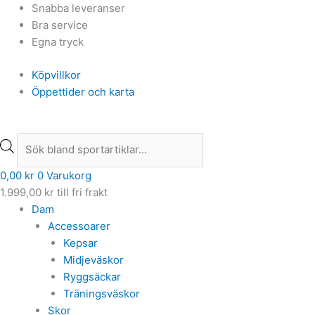
Hoppa
Products
Products
Snabba leveranser
till
search
search
Bra service
innehåll
Egna tryck
Köpvillkor
Öppettider och karta
0,00
kr
0
Varukorg
1.999,00
kr
till fri frakt
Dam
Accessoarer
Kepsar
Midjeväskor
Ryggsäckar
Träningsväskor
Skor