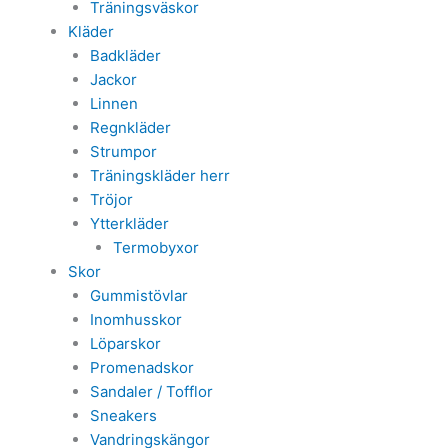
Träningsväskor
Kläder
Badkläder
Jackor
Linnen
Regnkläder
Strumpor
Träningskläder herr
Tröjor
Ytterkläder
Termobyxor
Skor
Gummistövlar
Inomhusskor
Löparskor
Promenadskor
Sandaler / Tofflor
Sneakers
Vandringskängor