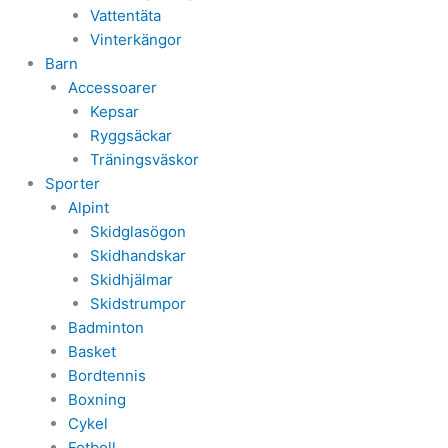
Vattentäta
Vinterkängor
Barn
Accessoarer
Kepsar
Ryggsäckar
Träningsväskor
Sporter
Alpint
Skidglasögon
Skidhandskar
Skidhjälmar
Skidstrumpor
Badminton
Basket
Bordtennis
Boxning
Cykel
Fotboll