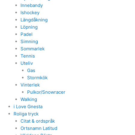
Innebandy
Ishockey
Längdåkning
Löpning
Padel
Simning
Sommarlek
Tennis
Uteliv
Gas
Stormkök
Vinterlek
Pulkor/Snowracer
Walking
i Love Gnesta
Roliga tryck
Citat & ordspråk
Ortsnamn Latitud