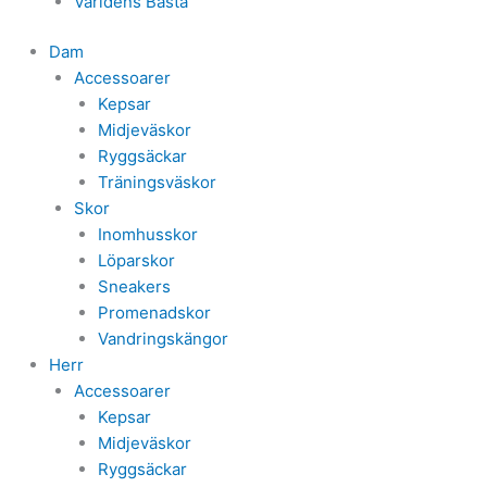
Världens Bästa
Dam
Accessoarer
Kepsar
Midjeväskor
Ryggsäckar
Träningsväskor
Skor
Inomhusskor
Löparskor
Sneakers
Promenadskor
Vandringskängor
Herr
Accessoarer
Kepsar
Midjeväskor
Ryggsäckar