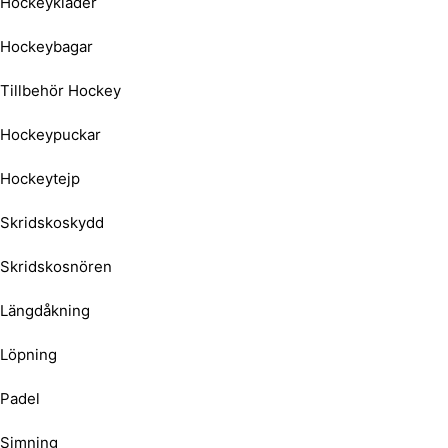
Hockeykläder
Hockeybagar
Tillbehör Hockey
Hockeypuckar
Hockeytejp
Skridskoskydd
Skridskosnören
Längdåkning
Löpning
Padel
Simning