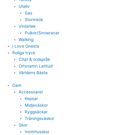
Uteliv
Gas
Stormkök
Vinterlek
Pulkor/Snowracer
Walking
i Love Gnesta
Roliga tryck
Citat & ordspråk
Ortsnamn Latitud
Världens Bästa
Dam
Accessoarer
Kepsar
Midjeväskor
Ryggsäckar
Träningsväskor
Skor
Inomhusskor