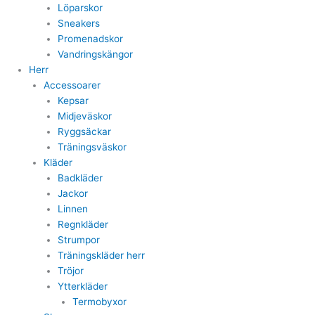
Löparskor
Sneakers
Promenadskor
Vandringskängor
Herr
Accessoarer
Kepsar
Midjeväskor
Ryggsäckar
Träningsväskor
Kläder
Badkläder
Jackor
Linnen
Regnkläder
Strumpor
Träningskläder herr
Tröjor
Ytterkläder
Termobyxor