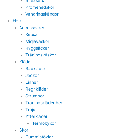
Sneakers
Promenadskor
Vandringskängor
Herr
Accessoarer
Kepsar
Midjeväskor
Ryggsäckar
Träningsväskor
Kläder
Badkläder
Jackor
Linnen
Regnkläder
Strumpor
Träningskläder herr
Tröjor
Ytterkläder
Termobyxor
Skor
Gummistövlar