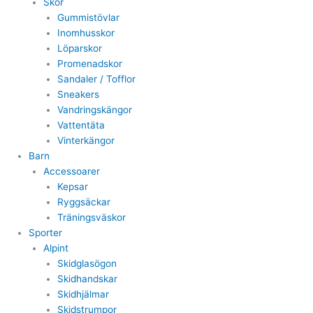
Skor
Gummistövlar
Inomhusskor
Löparskor
Promenadskor
Sandaler / Tofflor
Sneakers
Vandringskängor
Vattentäta
Vinterkängor
Barn
Accessoarer
Kepsar
Ryggsäckar
Träningsväskor
Sporter
Alpint
Skidglasögon
Skidhandskar
Skidhjälmar
Skidstrumpor