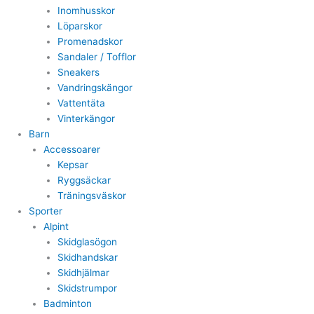
Inomhusskor
Löparskor
Promenadskor
Sandaler / Tofflor
Sneakers
Vandringskängor
Vattentäta
Vinterkängor
Barn
Accessoarer
Kepsar
Ryggsäckar
Träningsväskor
Sporter
Alpint
Skidglasögon
Skidhandskar
Skidhjälmar
Skidstrumpor
Badminton