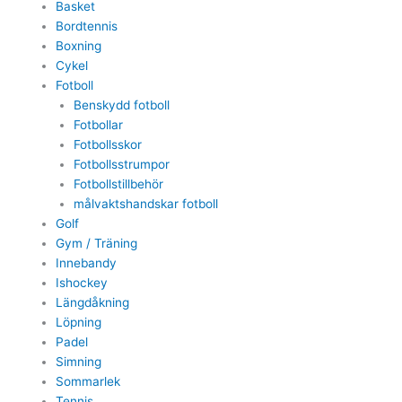
Basket
Bordtennis
Boxning
Cykel
Fotboll
Benskydd fotboll
Fotbollar
Fotbollsskor
Fotbollsstrumpor
Fotbollstillbehör
målvaktshandskar fotboll
Golf
Gym / Träning
Innebandy
Ishockey
Längdåkning
Löpning
Padel
Simning
Sommarlek
Tennis