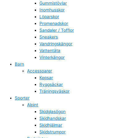
Gummistövlar
Inomhusskor
Löparskor
Promenadskor
Sandaler / Tofflor
Sneakers
Vandringskängor
Vattentäta
Vinterkängor
Barn
Accessoarer
Kepsar
Ryggsäckar
Träningsväskor
Sporter
Alpint
Skidglasögon
Skidhandskar
Skidhjälmar
Skidstrumpor