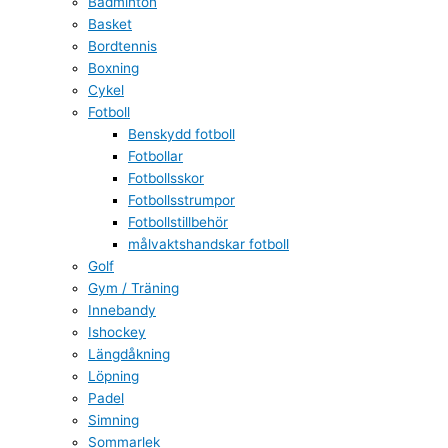
Badminton
Basket
Bordtennis
Boxning
Cykel
Fotboll
Benskydd fotboll
Fotbollar
Fotbollsskor
Fotbollsstrumpor
Fotbollstillbehör
målvaktshandskar fotboll
Golf
Gym / Träning
Innebandy
Ishockey
Längdåkning
Löpning
Padel
Simning
Sommarlek