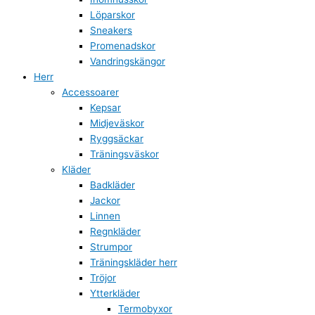
Löparskor
Sneakers
Promenadskor
Vandringskängor
Herr
Accessoarer
Kepsar
Midjeväskor
Ryggsäckar
Träningsväskor
Kläder
Badkläder
Jackor
Linnen
Regnkläder
Strumpor
Träningskläder herr
Tröjor
Ytterkläder
Termobyxor