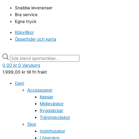
Hoppa
Adidas
Products
Products
Snabba leveranser
till
Duramo
search
search
Bra service
innehåll
SL
Egna tryck
Infant
svart
Köpvillkor
vit
Öppettider och karta
mängd
0,00
kr
0
Varukorg
1.999,00
kr
till fri frakt
Dam
Accessoarer
Kepsar
Midjeväskor
Ryggsäckar
Träningsväskor
Skor
Inomhusskor
Löparskor