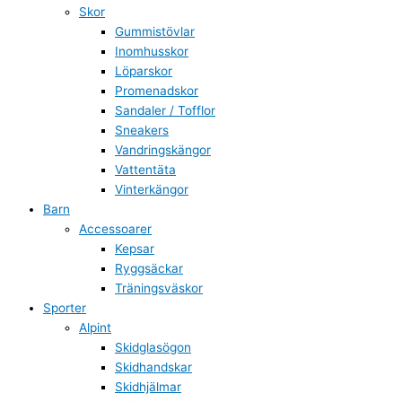
Skor
Gummistövlar
Inomhusskor
Löparskor
Promenadskor
Sandaler / Tofflor
Sneakers
Vandringskängor
Vattentäta
Vinterkängor
Barn
Accessoarer
Kepsar
Ryggsäckar
Träningsväskor
Sporter
Alpint
Skidglasögon
Skidhandskar
Skidhjälmar