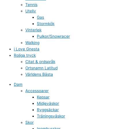
Tennis
Uteliv
Gas
Stormkök
Vinterlek
Pulkor/Snowracer
Walking
i Love Gnesta
Roliga tryck
Citat & ordspråk
Ortsnamn Latitud
Världens Bästa
Dam
Accessoarer
Kepsar
Midjeväskor
Ryggsäckar
Träningsväskor
Skor
Inomhusskor