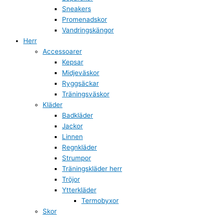
Sneakers
Promenadskor
Vandringskängor
Herr
Accessoarer
Kepsar
Midjeväskor
Ryggsäckar
Träningsväskor
Kläder
Badkläder
Jackor
Linnen
Regnkläder
Strumpor
Träningskläder herr
Tröjor
Ytterkläder
Termobyxor
Skor