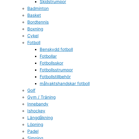
Skidstrumpor
Badminton
Basket
Bordtennis
Boxning
Cykel
Fotboll
Benskydd fotboll
Fotbollar
Fotbollsskor
Fotbollsstrumpor
Fotbollstillbehör
målvaktshandskar fotboll
Golf
Gym / Träning
Innebandy
Ishockey
Längdåkning
Löpning
Padel
Simning