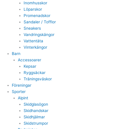
Inomhusskor
Löparskor
Promenadskor
Sandaler / Tofflor
Sneakers
Vandringskängor
Vattentäta
Vinterkängor
Barn
Accessoarer
Kepsar
Ryggsäckar
Träningsväskor
Föreningar
Sporter
Alpint
Skidglasögon
Skidhandskar
Skidhjälmar
Skidstrumpor