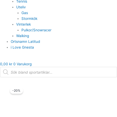
Tennis
Uteliv
Gas
Stormkök
Vinterlek
Pulkor/Snowracer
Walking
Ortsnamn Latitud
i Love Gnesta
0,00
kr
0
Varukorg
Products
search
Det
Det
Adidas
ursprungliga
nuvarande
-20%
Sneaker
priset
priset
Fortarun
var:
är:
EL
479,00 kr.
383,20 kr.
K
navy