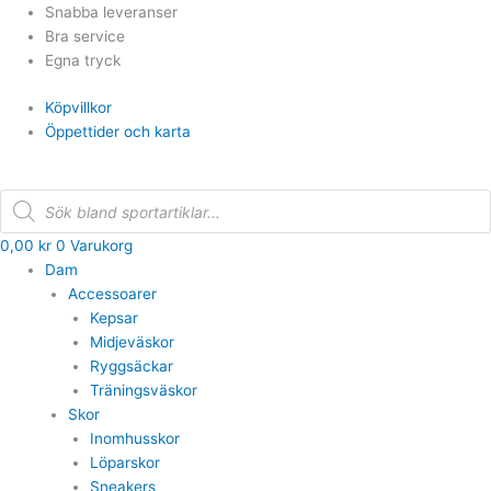
Hoppa
Snabba leveranser
till
Bra service
innehåll
Egna tryck
Köpvillkor
Öppettider och karta
Products
search
0,00
kr
0
Varukorg
Dam
Accessoarer
Kepsar
Midjeväskor
Ryggsäckar
Träningsväskor
Skor
Inomhusskor
Löparskor
Sneakers