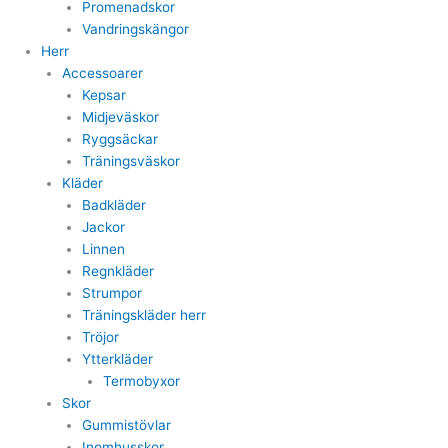
Promenadskor
Vandringskängor
Herr
Accessoarer
Kepsar
Midjeväskor
Ryggsäckar
Träningsväskor
Kläder
Badkläder
Jackor
Linnen
Regnkläder
Strumpor
Träningskläder herr
Tröjor
Ytterkläder
Termobyxor
Skor
Gummistövlar
Inomhusskor