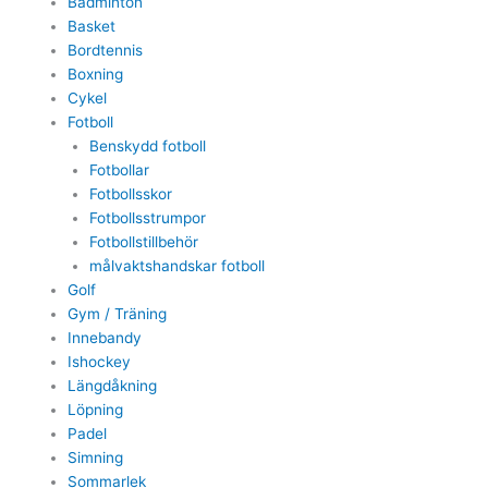
Badminton
Basket
Bordtennis
Boxning
Cykel
Fotboll
Benskydd fotboll
Fotbollar
Fotbollsskor
Fotbollsstrumpor
Fotbollstillbehör
målvaktshandskar fotboll
Golf
Gym / Träning
Innebandy
Ishockey
Längdåkning
Löpning
Padel
Simning
Sommarlek