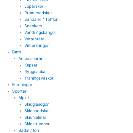
Löparskor
Promenadskor
Sandaler / Tofflor
Sneakers
Vandringskängor
Vattentäta
Vinterkängor
Barn
Accessoarer
Kepsar
Ryggsäckar
Träningsväskor
Föreningar
Sporter
Alpint
Skidglasögon
Skidhandskar
Skidhjälmar
Skidstrumpor
Badminton