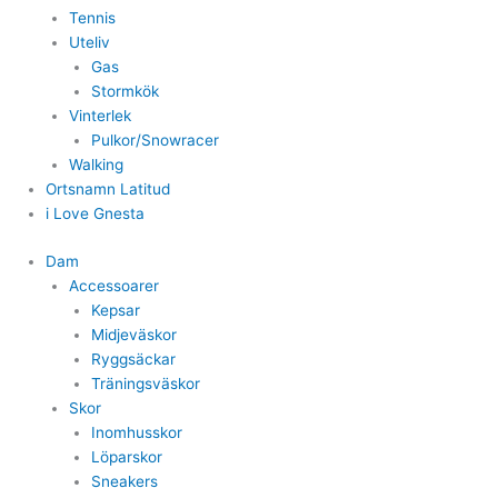
Tennis
Uteliv
Gas
Stormkök
Vinterlek
Pulkor/Snowracer
Walking
Ortsnamn Latitud
i Love Gnesta
Dam
Accessoarer
Kepsar
Midjeväskor
Ryggsäckar
Träningsväskor
Skor
Inomhusskor
Löparskor
Sneakers