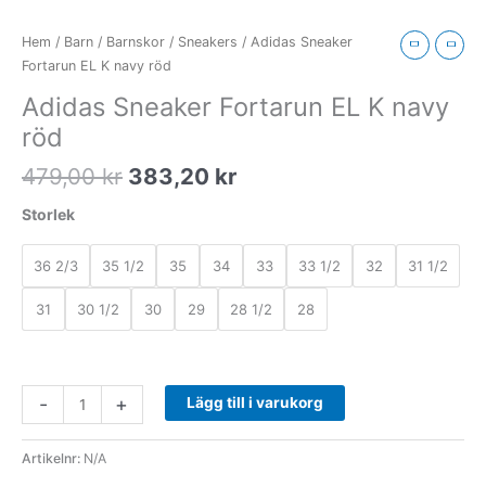
röd
mängd
Hem
/
Barn
/
Barnskor
/
Sneakers
/ Adidas Sneaker
Fortarun EL K navy röd
Adidas Sneaker Fortarun EL K navy
röd
479,00
kr
383,20
kr
Storlek
36 2/3
35 1/2
35
34
33
33 1/2
32
31 1/2
31
30 1/2
30
29
28 1/2
28
-
+
Lägg till i varukorg
Artikelnr:
N/A