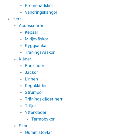
Promenadskor
Vandringskängor
Herr
Accessoarer
Kepsar
Midjeväskor
Ryggsäckar
Träningsväskor
Kläder
Badkläder
Jackor
Linnen
Regnkläder
Strumpor
Träningskläder herr
Tröjor
Ytterkläder
Termobyxor
Skor
Gummistövlar