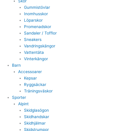
Skor
Gummistövlar
Inomhusskor
Löparskor
Promenadskor
Sandaler / Tofflor
Sneakers
Vandringskängor
Vattentäta
Vinterkängor
Barn
Accessoarer
Kepsar
Ryggsäckar
Träningsväskor
Sporter
Alpint
Skidglasögon
Skidhandskar
Skidhjälmar
Skidstrumpor