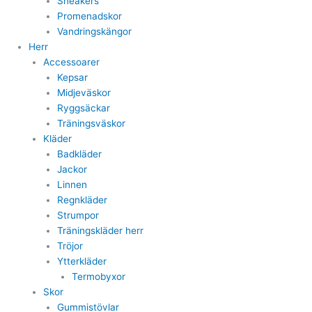
Sneakers
Promenadskor
Vandringskängor
Herr
Accessoarer
Kepsar
Midjeväskor
Ryggsäckar
Träningsväskor
Kläder
Badkläder
Jackor
Linnen
Regnkläder
Strumpor
Träningskläder herr
Tröjor
Ytterkläder
Termobyxor
Skor
Gummistövlar