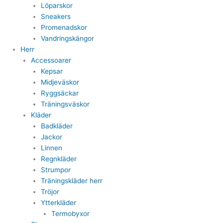
Löparskor
Sneakers
Promenadskor
Vandringskängor
Herr
Accessoarer
Kepsar
Midjeväskor
Ryggsäckar
Träningsväskor
Kläder
Badkläder
Jackor
Linnen
Regnkläder
Strumpor
Träningskläder herr
Tröjor
Ytterkläder
Termobyxor