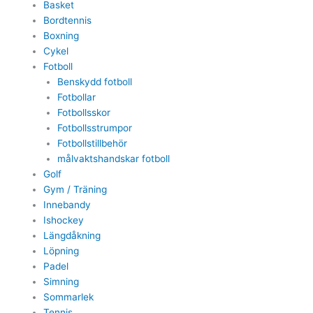
Basket
Bordtennis
Boxning
Cykel
Fotboll
Benskydd fotboll
Fotbollar
Fotbollsskor
Fotbollsstrumpor
Fotbollstillbehör
målvaktshandskar fotboll
Golf
Gym / Träning
Innebandy
Ishockey
Längdåkning
Löpning
Padel
Simning
Sommarlek
Tennis