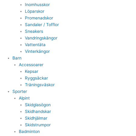
Inomhusskor
Löparskor
Promenadskor
Sandaler / Tofflor
Sneakers
Vandringskängor
Vattentäta
Vinterkängor
Barn
Accessoarer
Kepsar
Ryggsäckar
Träningsväskor
Sporter
Alpint
Skidglasögon
Skidhandskar
Skidhjälmar
Skidstrumpor
Badminton