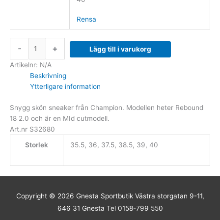
Rensa
-
+
Lägg till i varukorg
Artikelnr:
N/A
Beskrivning
Ytterligare information
Snygg skön sneaker från Champion. Modellen heter Rebound
18 2.0 och är en MId cutmodell.
Art.nr S32680
Storlek
35.5, 36, 37.5, 38.5, 39, 40
Copyright © 2026
Gnesta Sportbutik
Västra storgatan 9-11,
646 31 Gnesta Tel 0158-799 550