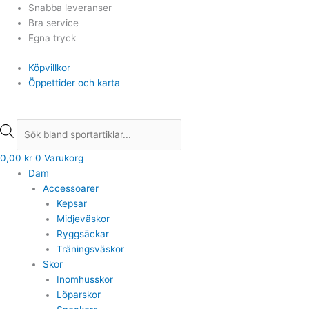
Hoppa
Products
Products
Snabba leveranser
till
search
search
Bra service
innehåll
Egna tryck
Köpvillkor
Öppettider och karta
0,00
kr
0
Varukorg
Dam
Accessoarer
Kepsar
Midjeväskor
Ryggsäckar
Träningsväskor
Skor
Inomhusskor
Löparskor