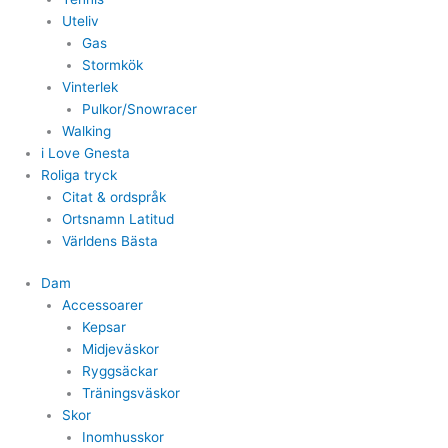
Uteliv
Gas
Stormkök
Vinterlek
Pulkor/Snowracer
Walking
i Love Gnesta
Roliga tryck
Citat & ordspråk
Ortsnamn Latitud
Världens Bästa
Dam
Accessoarer
Kepsar
Midjeväskor
Ryggsäckar
Träningsväskor
Skor
Inomhusskor