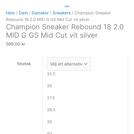
Rebound
18
Hem
/
Dam
/
Damskor
/
Sneakers
/ Champion Sneaker
2.0
Rebound 18 2.0 MID G GS Mid Cut vit silver
Champion Sneaker Rebound 18 2.0
MID
G
MID G GS Mid Cut vit silver
GS
599,00
kr
Mid
Cut
vit
Storlek
silver
mängd
35.5
36
37.5
38.5
39
40