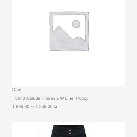
Dam
8848 Altitude Theresia W Liner Poppy
Det
Det
1.699,00
kr
1.359,00
kr
ursprungliga
nuvarande
priset
priset
var:
är:
1.699,00 kr.
1.359,00 kr.