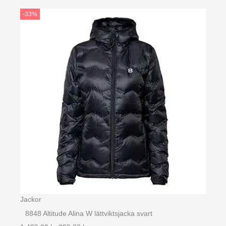
priset
priset
-33%
var:
är:
1.499,00 kr.
999,00 kr.
Jackor
8848 Altitude Alina W lättviktsjacka svart