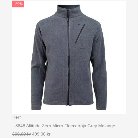
-29%
Herr
8848 Altitude Zero Micro Fleecetröja Grey Melange
Det
Det
699,00
kr
499,00
kr