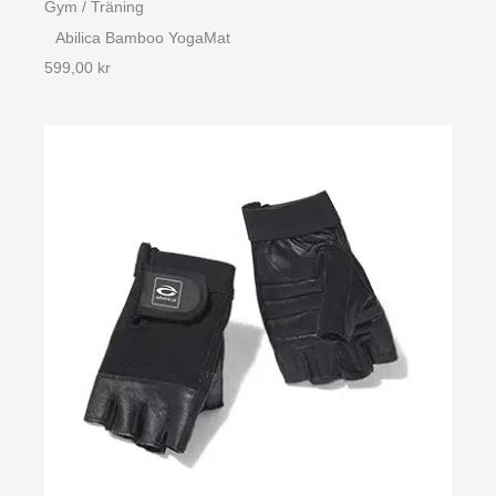
Gym / Träning
Abilica Bamboo YogaMat
599,00
kr