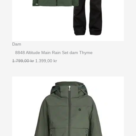
Dam
8848 Altitude Main Rain Set dam Thyme
Det
Det
1.799,00
kr
1.399,00
kr
ursprungliga
nuvarande
priset
priset
var:
är:
1.799,00 kr.
1.399,00 kr.