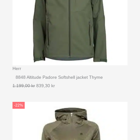
Herr
8848 Altitude Padore Softshell jacket Thyme
Det
Det
1.199,00
kr
839,30
kr
ursprungliga
nuvarande
priset
priset
-22%
var:
är:
1.199,00 kr.
839,30 kr.