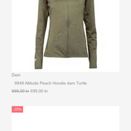
Dam
8848 Altitude Peach Hoodie dam Turtle
Det
Det
899,00
kr
699,00
kr
ursprungliga
nuvarande
priset
priset
-20%
var:
är:
899,00 kr.
699,00 kr.