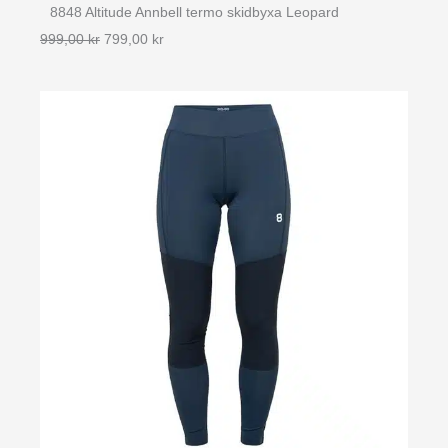
8848 Altitude Annbell termo skidbyxa Leopard
Det
Det
999,00
kr
799,00
kr
ursprungliga
nuvarande
priset
priset
var:
är:
999,00 kr.
799,00 kr.