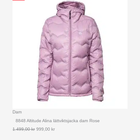
Dam
8848 Altitude Alina lättviktsjacka dam Rose
Det
Det
1.499,00
kr
999,00
kr
ursprungliga
nuvarande