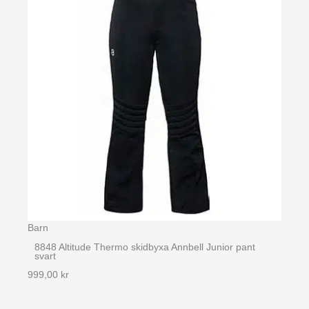
Barn
8848 Altitude Thermo skidbyxa Annbell Junior pant
svart
999,00
kr