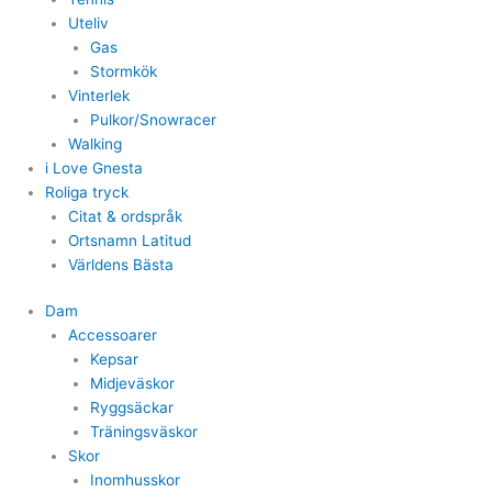
Uteliv
Gas
Stormkök
Vinterlek
Pulkor/Snowracer
Walking
i Love Gnesta
Roliga tryck
Citat & ordspråk
Ortsnamn Latitud
Världens Bästa
Dam
Accessoarer
Kepsar
Midjeväskor
Ryggsäckar
Träningsväskor
Skor
Inomhusskor