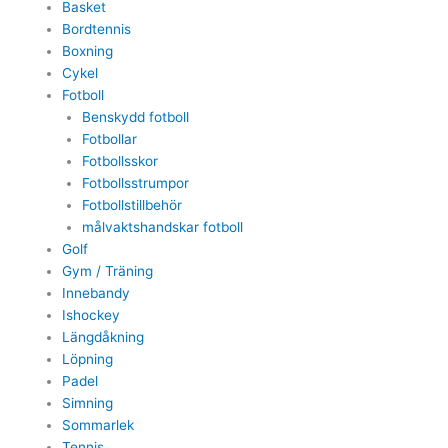
Basket
Bordtennis
Boxning
Cykel
Fotboll
Benskydd fotboll
Fotbollar
Fotbollsskor
Fotbollsstrumpor
Fotbollstillbehör
målvaktshandskar fotboll
Golf
Gym / Träning
Innebandy
Ishockey
Längdåkning
Löpning
Padel
Simning
Sommarlek
Tennis