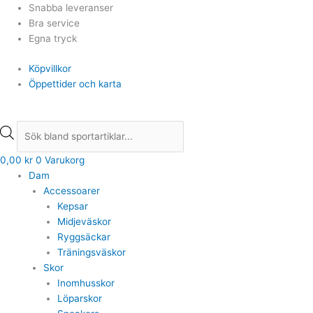
Hoppa
Products
Products
Snabba leveranser
till
search
search
Bra service
innehåll
Egna tryck
Köpvillkor
Öppettider och karta
0,00
kr
0
Varukorg
Dam
Accessoarer
Kepsar
Midjeväskor
Ryggsäckar
Träningsväskor
Skor
Inomhusskor
Löparskor