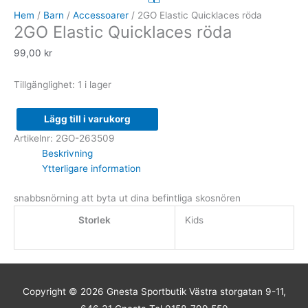
Quicklaces
Hem
/
Barn
/
Accessoarer
/ 2GO Elastic Quicklaces röda
2GO Elastic Quicklaces röda
röda
mängd
99,00
kr
Tillgänglighet:
1 i lager
Lägg till i varukorg
Artikelnr:
2GO-263509
Beskrivning
Ytterligare information
snabbsnörning att byta ut dina befintliga skosnören
Storlek
Kids
Copyright © 2026
Gnesta Sportbutik
Västra storgatan 9-11,