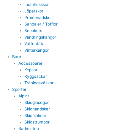
Inomhusskor
Löparskor
Promenadskor
Sandaler / Tofflor
Sneakers
Vandringskängor
Vattentäta
Vinterkängor
Barn
Accessoarer
Kepsar
Ryggsäckar
Träningsväskor
Sporter
Alpint
Skidglasögon
Skidhandskar
Skidhjälmar
Skidstrumpor
Badminton