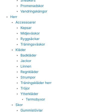
Sneakers
Promenadskor
Vandringskängor
Herr
Accessoarer
Kepsar
Midjeväskor
Ryggsäckar
Träningsväskor
Kläder
Badkläder
Jackor
Linnen
Regnkläder
Strumpor
Träningskläder herr
Tröjor
Ytterkläder
Termobyxor
Skor
Gummistövlar