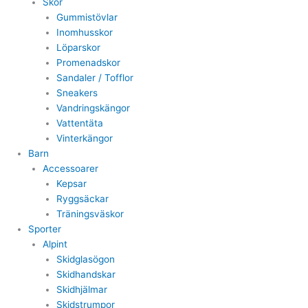
Skor
Gummistövlar
Inomhusskor
Löparskor
Promenadskor
Sandaler / Tofflor
Sneakers
Vandringskängor
Vattentäta
Vinterkängor
Barn
Accessoarer
Kepsar
Ryggsäckar
Träningsväskor
Sporter
Alpint
Skidglasögon
Skidhandskar
Skidhjälmar
Skidstrumpor