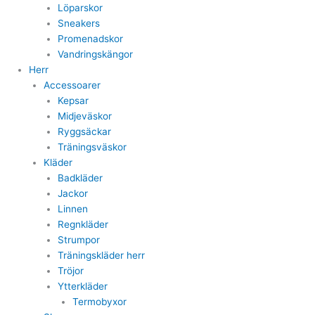
Löparskor
Sneakers
Promenadskor
Vandringskängor
Herr
Accessoarer
Kepsar
Midjeväskor
Ryggsäckar
Träningsväskor
Kläder
Badkläder
Jackor
Linnen
Regnkläder
Strumpor
Träningskläder herr
Tröjor
Ytterkläder
Termobyxor