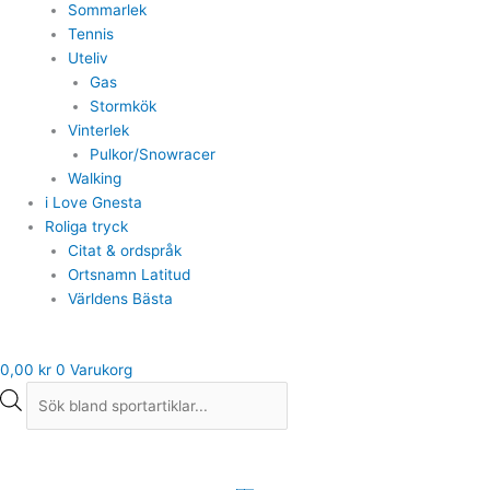
Sommarlek
Tennis
Uteliv
Gas
Stormkök
Vinterlek
Pulkor/Snowracer
Walking
i Love Gnesta
Roliga tryck
Citat & ordspråk
Ortsnamn Latitud
Världens Bästa
0,00
kr
0
Varukorg
2GO
Elastic