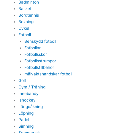
Badminton
Basket
Bordtennis
Boxning
Cykel
Fotboll
Benskydd fotboll
Fotbollar
Fotbollsskor
Fotbollsstrumpor
Fotbollstillbehör
målvaktshandskar fotboll
Golf
Gym / Träning
Innebandy
Ishockey
Längdåkning
Löpning
Padel
Simning
Sommarlek