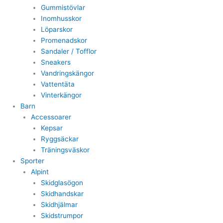
Gummistövlar
Inomhusskor
Löparskor
Promenadskor
Sandaler / Tofflor
Sneakers
Vandringskängor
Vattentäta
Vinterkängor
Barn
Accessoarer
Kepsar
Ryggsäckar
Träningsväskor
Sporter
Alpint
Skidglasögon
Skidhandskar
Skidhjälmar
Skidstrumpor