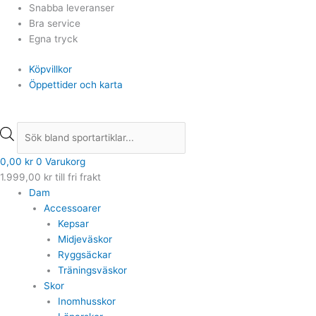
Hoppa
Products
Products
Snabba leveranser
till
search
search
Bra service
innehåll
Egna tryck
Köpvillkor
Öppettider och karta
0,00
kr
0
Varukorg
1.999,00
kr
till fri frakt
Dam
Accessoarer
Kepsar
Midjeväskor
Ryggsäckar
Träningsväskor
Skor
Inomhusskor