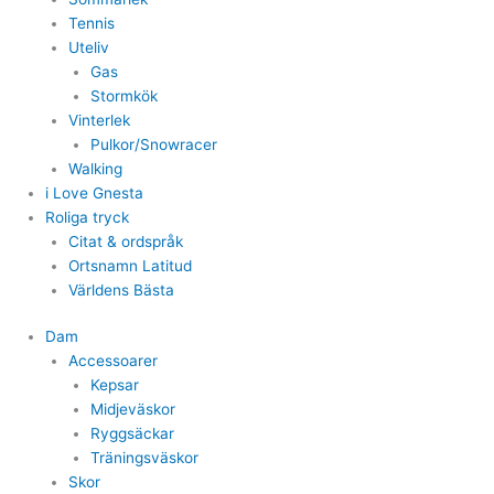
Tennis
Uteliv
Gas
Stormkök
Vinterlek
Pulkor/Snowracer
Walking
i Love Gnesta
Roliga tryck
Citat & ordspråk
Ortsnamn Latitud
Världens Bästa
Dam
Accessoarer
Kepsar
Midjeväskor
Ryggsäckar
Träningsväskor
Skor