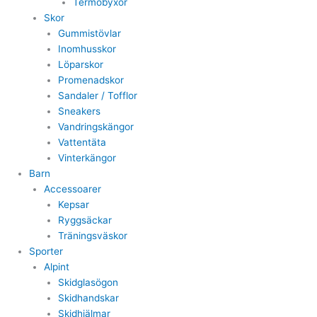
Termobyxor
Skor
Gummistövlar
Inomhusskor
Löparskor
Promenadskor
Sandaler / Tofflor
Sneakers
Vandringskängor
Vattentäta
Vinterkängor
Barn
Accessoarer
Kepsar
Ryggsäckar
Träningsväskor
Sporter
Alpint
Skidglasögon
Skidhandskar
Skidhjälmar