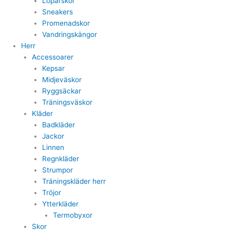
Löparskor
Sneakers
Promenadskor
Vandringskängor
Herr
Accessoarer
Kepsar
Midjeväskor
Ryggsäckar
Träningsväskor
Kläder
Badkläder
Jackor
Linnen
Regnkläder
Strumpor
Träningskläder herr
Tröjor
Ytterkläder
Termobyxor
Skor