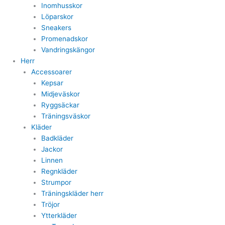
Inomhusskor
Löparskor
Sneakers
Promenadskor
Vandringskängor
Herr
Accessoarer
Kepsar
Midjeväskor
Ryggsäckar
Träningsväskor
Kläder
Badkläder
Jackor
Linnen
Regnkläder
Strumpor
Träningskläder herr
Tröjor
Ytterkläder