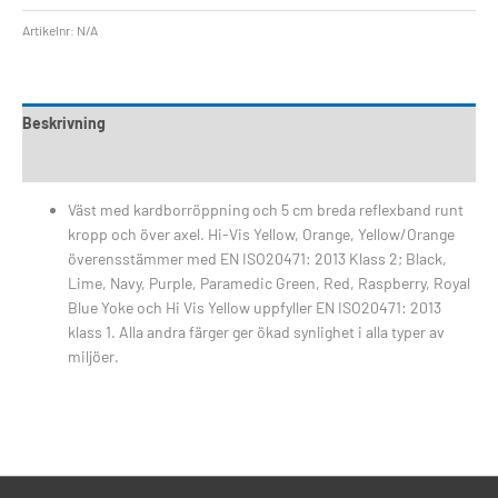
Artikelnr:
N/A
Beskrivning
Ytterligare information
Väst med kardborröppning och 5 cm breda reflexband runt
kropp och över axel. Hi-Vis Yellow, Orange, Yellow/Orange
överensstämmer med EN ISO20471: 2013 Klass 2; Black,
Lime, Navy, Purple, Paramedic Green, Red, Raspberry, Royal
Blue Yoke och Hi Vis Yellow uppfyller EN ISO20471: 2013
klass 1. Alla andra färger ger ökad synlighet i alla typer av
miljöer.