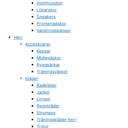
Inomhusskor
Löparskor
Sneakers
Promenadskor
Vandringskängor
Herr
Accessoarer
Kepsar
Midjeväskor
Ryggsäckar
Träningsväskor
Kläder
Badkläder
Jackor
Linnen
Regnkläder
Strumpor
Träningskläder herr
Tröjor