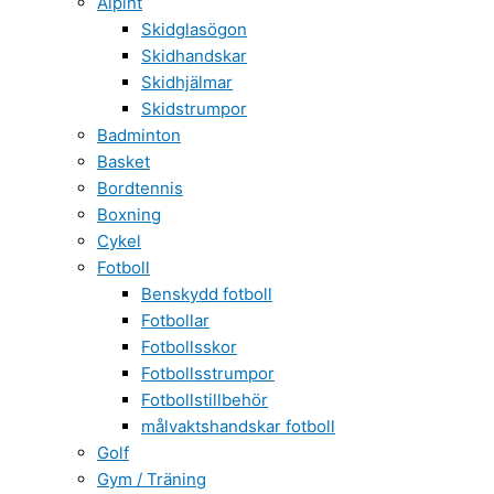
Alpint
Skidglasögon
Skidhandskar
Skidhjälmar
Skidstrumpor
Badminton
Basket
Bordtennis
Boxning
Cykel
Fotboll
Benskydd fotboll
Fotbollar
Fotbollsskor
Fotbollsstrumpor
Fotbollstillbehör
målvaktshandskar fotboll
Golf
Gym / Träning