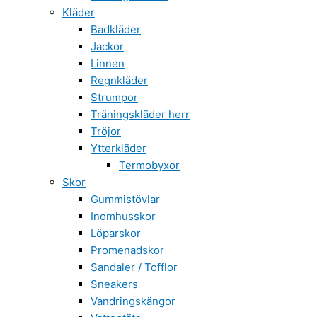
Kläder
Badkläder
Jackor
Linnen
Regnkläder
Strumpor
Träningskläder herr
Tröjor
Ytterkläder
Termobyxor
Skor
Gummistövlar
Inomhusskor
Löparskor
Promenadskor
Sandaler / Tofflor
Sneakers
Vandringskängor