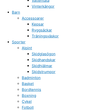
Vattentäta
Vinterkängor
Barn
Accessoarer
Kepsar
Ryggsäckar
Träningsväskor
Sporter
Alpint
Skidglasögon
Skidhandskar
Skidhjälmar
Skidstrumpor
Badminton
Basket
Bordtennis
Boxning
Cykel
Fotboll