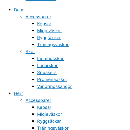
Dam
Accessoarer
Kepsar
Midjeväskor
Ryggsäckar
Träningsväskor
Skor
Inomhusskor
Löparskor
Sneakers
Promenadskor
Vandringskängor
Herr
Accessoarer
Kepsar
Midjeväskor
Ryggsäckar
Träningsväskor