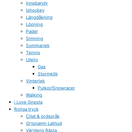
Innebandy
Ishockey
Längdåkning
Löpning
Padel
Simning
Sommarlek
Tennis
Uteliv
Gas
Stormkök
Vinterlek
Pulkor/Snowracer
Walking
i Love Gnesta
Roliga tryck
Citat & ordspråk
Ortsnamn Latitud
Världens Bästa