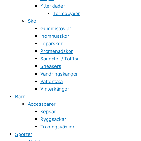
Ytterkläder
Termobyxor
Skor
Gummistövlar
Inomhusskor
Löparskor
Promenadskor
Sandaler / Tofflor
Sneakers
Vandringskängor
Vattentäta
Vinterkängor
Barn
Accessoarer
Kepsar
Ryggsäckar
Träningsväskor
Sporter