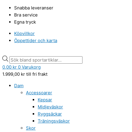
Hoppa
Zink
Products
Products
Snabba leveranser
till
dam
search
search
Bra service
innehåll
vinterjacka
Egna tryck
Gunilla,
brun
Köpvillkor
mängd
Öppettider och karta
0,00
kr
0
Varukorg
1.999,00
kr
till fri frakt
Dam
Accessoarer
Kepsar
Midjeväskor
Ryggsäckar
Träningsväskor
Skor