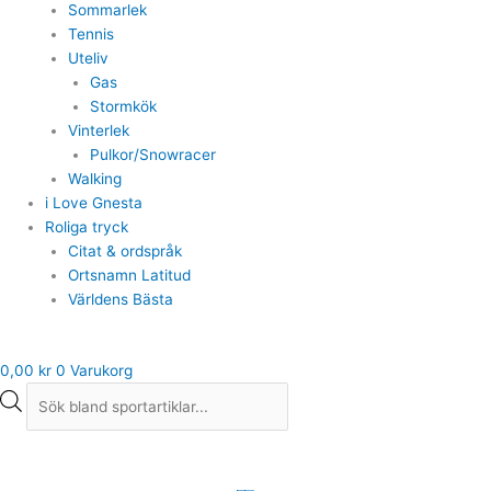
Sommarlek
Tennis
Uteliv
Gas
Stormkök
Vinterlek
Pulkor/Snowracer
Walking
i Love Gnesta
Roliga tryck
Citat & ordspråk
Ortsnamn Latitud
Världens Bästa
0,00
kr
0
Varukorg
Wilson
tennisbollar