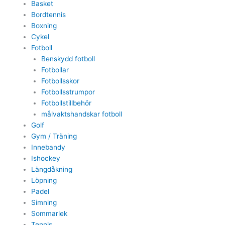
Basket
Bordtennis
Boxning
Cykel
Fotboll
Benskydd fotboll
Fotbollar
Fotbollsskor
Fotbollsstrumpor
Fotbollstillbehör
målvaktshandskar fotboll
Golf
Gym / Träning
Innebandy
Ishockey
Längdåkning
Löpning
Padel
Simning
Sommarlek
Tennis