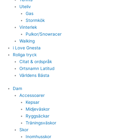
Uteliv
Gas
Stormkök
Vinterlek
Pulkor/Snowracer
Walking
i Love Gnesta
Roliga tryck
Citat & ordspråk
Ortsnamn Latitud
Världens Bästa
Dam
Accessoarer
Kepsar
Midjeväskor
Ryggsäckar
Träningsväskor
Skor
Inomhusskor