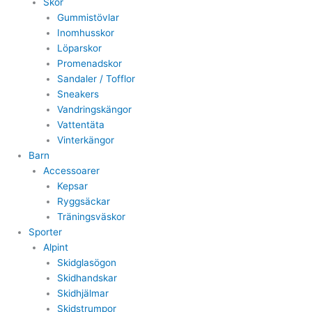
Skor
Gummistövlar
Inomhusskor
Löparskor
Promenadskor
Sandaler / Tofflor
Sneakers
Vandringskängor
Vattentäta
Vinterkängor
Barn
Accessoarer
Kepsar
Ryggsäckar
Träningsväskor
Sporter
Alpint
Skidglasögon
Skidhandskar
Skidhjälmar
Skidstrumpor