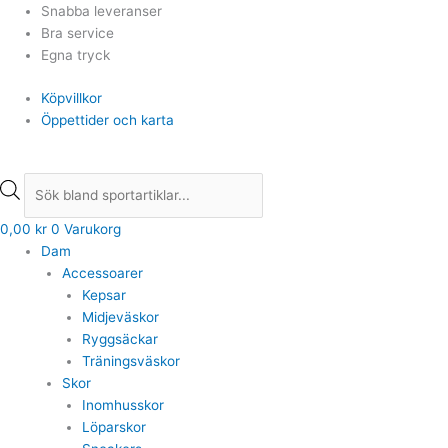
Hoppa
Products
Products
Snabba leveranser
till
search
search
Bra service
innehåll
Egna tryck
Köpvillkor
Öppettider och karta
0,00
kr
0
Varukorg
Dam
Accessoarer
Kepsar
Midjeväskor
Ryggsäckar
Träningsväskor
Skor
Inomhusskor
Löparskor