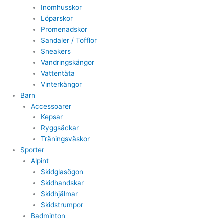
Inomhusskor
Löparskor
Promenadskor
Sandaler / Tofflor
Sneakers
Vandringskängor
Vattentäta
Vinterkängor
Barn
Accessoarer
Kepsar
Ryggsäckar
Träningsväskor
Sporter
Alpint
Skidglasögon
Skidhandskar
Skidhjälmar
Skidstrumpor
Badminton