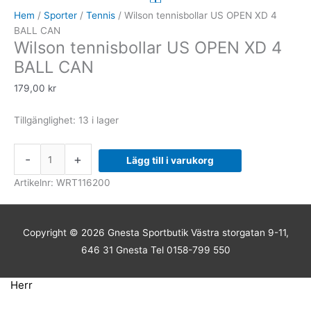
US
Hem
/
Sporter
/
Tennis
/ Wilson tennisbollar US OPEN XD 4
OPEN
BALL CAN
Wilson tennisbollar US OPEN XD 4
XD
4
BALL CAN
BALL
179,00
kr
CAN
mängd
Tillgänglighet:
13 i lager
-
+
Lägg till i varukorg
Artikelnr:
WRT116200
Copyright © 2026
Gnesta Sportbutik
Västra storgatan 9-11,
646 31 Gnesta Tel 0158-799 550
Herr