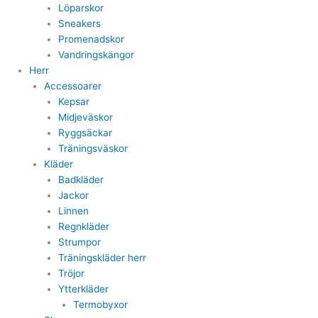
Löparskor
Sneakers
Promenadskor
Vandringskängor
Herr
Accessoarer
Kepsar
Midjeväskor
Ryggsäckar
Träningsväskor
Kläder
Badkläder
Jackor
Linnen
Regnkläder
Strumpor
Träningskläder herr
Tröjor
Ytterkläder
Termobyxor