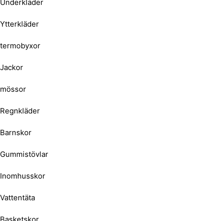
Underkläder
Ytterkläder
termobyxor
Jackor
mössor
Regnkläder
Barnskor
Gummistövlar
Inomhusskor
Vattentäta
Basketskor