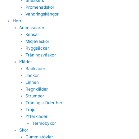
Sneakers
Promenadskor
Vandringskängor
Herr
Accessoarer
Kepsar
Midjeväskor
Ryggsäckar
Träningsväskor
Kläder
Badkläder
Jackor
Linnen
Regnkläder
Strumpor
Träningskläder herr
Tröjor
Ytterkläder
Termobyxor
Skor
Gummistövlar