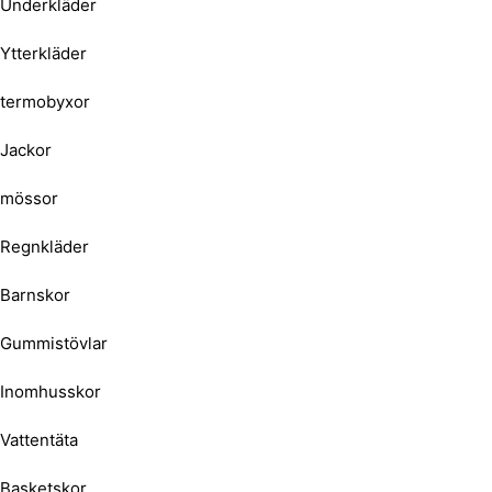
Underkläder
Ytterkläder
termobyxor
Jackor
mössor
Regnkläder
Barnskor
Gummistövlar
Inomhusskor
Vattentäta
Basketskor