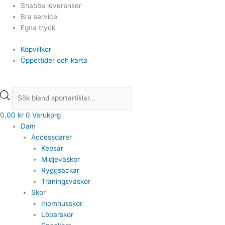
Hoppa
Products
Products
Snabba leveranser
till
search
search
Bra service
innehåll
Egna tryck
Köpvillkor
Öppettider och karta
0,00
kr
0
Varukorg
Dam
Accessoarer
Kepsar
Midjeväskor
Ryggsäckar
Träningsväskor
Skor
Inomhusskor
Löparskor