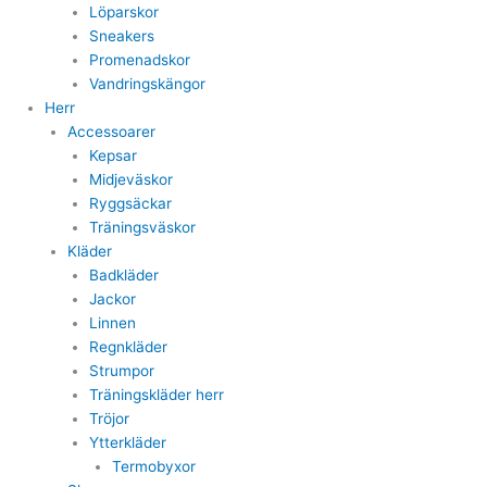
Löparskor
Sneakers
Promenadskor
Vandringskängor
Herr
Accessoarer
Kepsar
Midjeväskor
Ryggsäckar
Träningsväskor
Kläder
Badkläder
Jackor
Linnen
Regnkläder
Strumpor
Träningskläder herr
Tröjor
Ytterkläder
Termobyxor