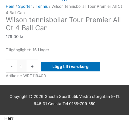
Tour
Hem
/
Sporter
/
Tennis
/ Wilson tennisbollar Tour Premier All Ct
Premier
4 Ball Can
Wilson tennisbollar Tour Premier All
All
Ct
Ct 4 Ball Can
4
179,00
kr
Ball
Can
Tillgänglighet:
16 i lager
mängd
-
+
Lägg till i varukorg
Artikelnr:
WRT119400
Copyright © 2026
Gnesta Sportbutik
Västra storgatan 9-11,
646 31 Gnesta Tel 0158-799 550
Herr