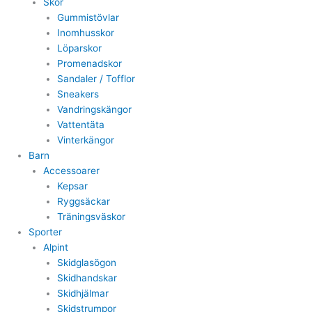
Skor
Gummistövlar
Inomhusskor
Löparskor
Promenadskor
Sandaler / Tofflor
Sneakers
Vandringskängor
Vattentäta
Vinterkängor
Barn
Accessoarer
Kepsar
Ryggsäckar
Träningsväskor
Sporter
Alpint
Skidglasögon
Skidhandskar
Skidhjälmar
Skidstrumpor