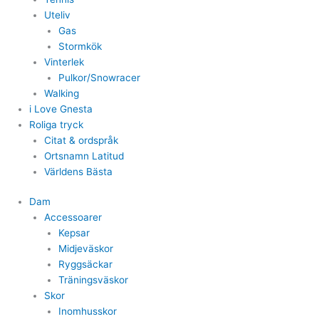
Uteliv
Gas
Stormkök
Vinterlek
Pulkor/Snowracer
Walking
i Love Gnesta
Roliga tryck
Citat & ordspråk
Ortsnamn Latitud
Världens Bästa
Dam
Accessoarer
Kepsar
Midjeväskor
Ryggsäckar
Träningsväskor
Skor
Inomhusskor