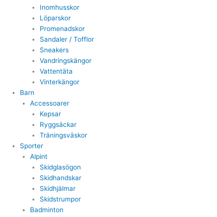
Inomhusskor
Löparskor
Promenadskor
Sandaler / Tofflor
Sneakers
Vandringskängor
Vattentäta
Vinterkängor
Barn
Accessoarer
Kepsar
Ryggsäckar
Träningsväskor
Sporter
Alpint
Skidglasögon
Skidhandskar
Skidhjälmar
Skidstrumpor
Badminton