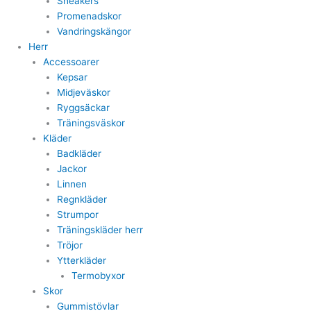
Sneakers
Promenadskor
Vandringskängor
Herr
Accessoarer
Kepsar
Midjeväskor
Ryggsäckar
Träningsväskor
Kläder
Badkläder
Jackor
Linnen
Regnkläder
Strumpor
Träningskläder herr
Tröjor
Ytterkläder
Termobyxor
Skor
Gummistövlar