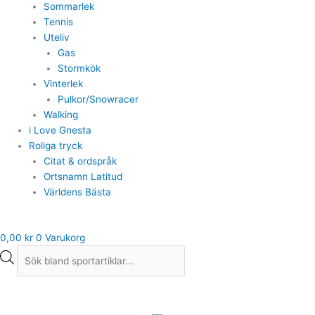
Sommarlek
Tennis
Uteliv
Gas
Stormkök
Vinterlek
Pulkor/Snowracer
Walking
i Love Gnesta
Roliga tryck
Citat & ordspråk
Ortsnamn Latitud
Världens Bästa
0,00
kr
0
Varukorg
Wilson
tennisbollar