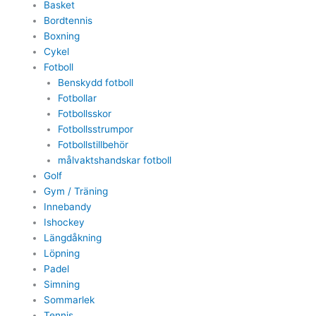
Basket
Bordtennis
Boxning
Cykel
Fotboll
Benskydd fotboll
Fotbollar
Fotbollsskor
Fotbollsstrumpor
Fotbollstillbehör
målvaktshandskar fotboll
Golf
Gym / Träning
Innebandy
Ishockey
Längdåkning
Löpning
Padel
Simning
Sommarlek
Tennis