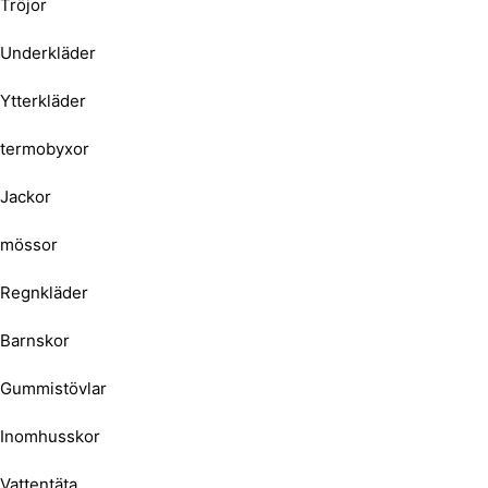
Tröjor
Underkläder
Ytterkläder
termobyxor
Jackor
mössor
Regnkläder
Barnskor
Gummistövlar
Inomhusskor
Vattentäta