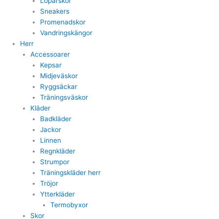
Löparskor
Sneakers
Promenadskor
Vandringskängor
Herr
Accessoarer
Kepsar
Midjeväskor
Ryggsäckar
Träningsväskor
Kläder
Badkläder
Jackor
Linnen
Regnkläder
Strumpor
Träningskläder herr
Tröjor
Ytterkläder
Termobyxor
Skor