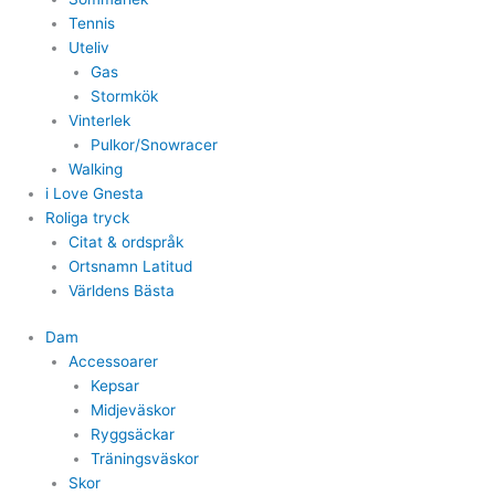
Tennis
Uteliv
Gas
Stormkök
Vinterlek
Pulkor/Snowracer
Walking
i Love Gnesta
Roliga tryck
Citat & ordspråk
Ortsnamn Latitud
Världens Bästa
Dam
Accessoarer
Kepsar
Midjeväskor
Ryggsäckar
Träningsväskor
Skor