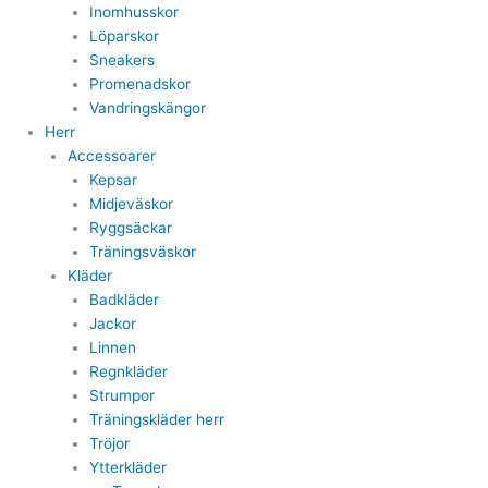
Inomhusskor
Löparskor
Sneakers
Promenadskor
Vandringskängor
Herr
Accessoarer
Kepsar
Midjeväskor
Ryggsäckar
Träningsväskor
Kläder
Badkläder
Jackor
Linnen
Regnkläder
Strumpor
Träningskläder herr
Tröjor
Ytterkläder