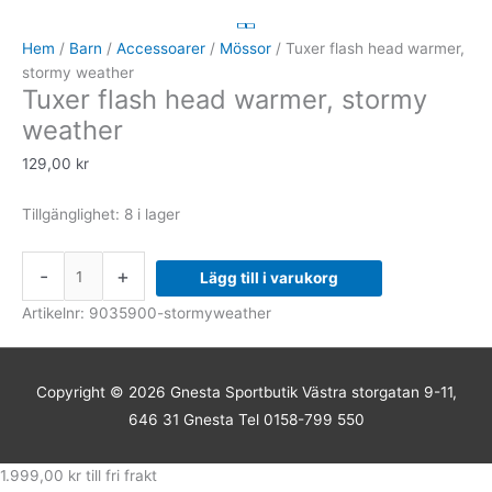
flash
head
Hem
/
Barn
/
Accessoarer
/
Mössor
/ Tuxer flash head warmer,
warmer,
stormy weather
Tuxer flash head warmer, stormy
stormy
weather
weather
mängd
129,00
kr
Tillgänglighet:
8 i lager
-
+
Lägg till i varukorg
Artikelnr:
9035900-stormyweather
Copyright © 2026
Gnesta Sportbutik
Västra storgatan 9-11,
646 31 Gnesta Tel 0158-799 550
1.999,00
kr
till fri frakt