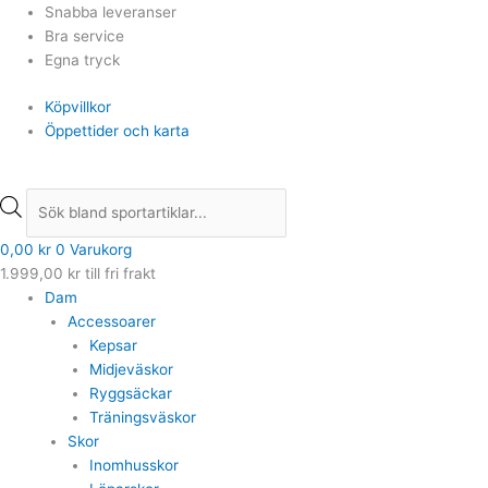
Hoppa
Products
Products
Snabba leveranser
till
search
search
Bra service
innehåll
Egna tryck
Köpvillkor
Öppettider och karta
0,00
kr
0
Varukorg
1.999,00
kr
till fri frakt
Dam
Accessoarer
Kepsar
Midjeväskor
Ryggsäckar
Träningsväskor
Skor
Inomhusskor