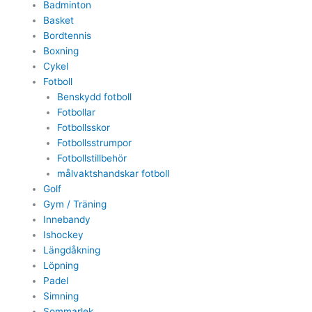
Badminton
Basket
Bordtennis
Boxning
Cykel
Fotboll
Benskydd fotboll
Fotbollar
Fotbollsskor
Fotbollsstrumpor
Fotbollstillbehör
målvaktshandskar fotboll
Golf
Gym / Träning
Innebandy
Ishockey
Längdåkning
Löpning
Padel
Simning
Sommarlek