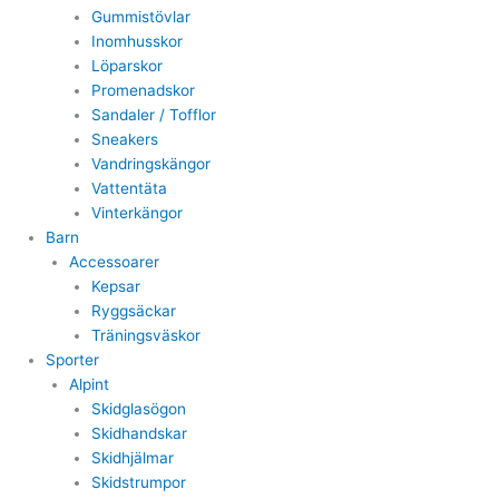
Gummistövlar
Inomhusskor
Löparskor
Promenadskor
Sandaler / Tofflor
Sneakers
Vandringskängor
Vattentäta
Vinterkängor
Barn
Accessoarer
Kepsar
Ryggsäckar
Träningsväskor
Sporter
Alpint
Skidglasögon
Skidhandskar
Skidhjälmar
Skidstrumpor