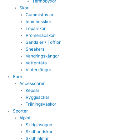
Termobyxor
Skor
Gummistövlar
Inomhusskor
Löparskor
Promenadskor
Sandaler / Tofflor
Sneakers
Vandringskängor
Vattentäta
Vinterkängor
Barn
Accessoarer
Kepsar
Ryggsäckar
Träningsväskor
Sporter
Alpint
Skidglasögon
Skidhandskar
Skidhjälmar