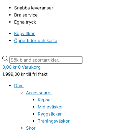
Hoppa
Tuxer
Products
Products
Snabba leveranser
till
flash
search
search
Bra service
innehåll
head
Egna tryck
warmer,
black
Köpvillkor
mängd
Öppettider och karta
0,00
kr
0
Varukorg
1.999,00
kr
till fri frakt
Dam
Accessoarer
Kepsar
Midjeväskor
Ryggsäckar
Träningsväskor
Skor