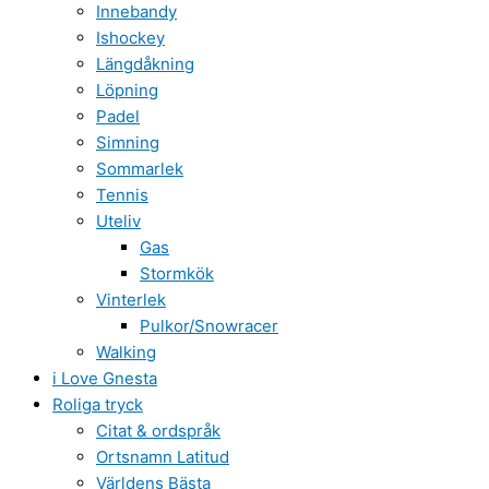
Innebandy
Ishockey
Längdåkning
Löpning
Padel
Simning
Sommarlek
Tennis
Uteliv
Gas
Stormkök
Vinterlek
Pulkor/Snowracer
Walking
i Love Gnesta
Roliga tryck
Citat & ordspråk
Ortsnamn Latitud
Världens Bästa