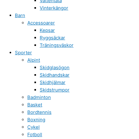
Vattentäta
Vinterkängor
Barn
Accessoarer
Kepsar
Ryggsäckar
Träningsväskor
Sporter
Alpint
Skidglasögon
Skidhandskar
Skidhjälmar
Skidstrumpor
Badminton
Basket
Bordtennis
Boxning
Cykel
Fotboll