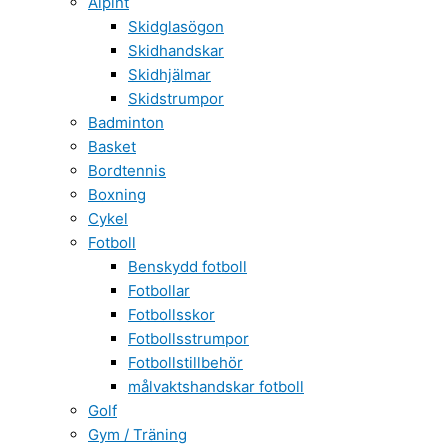
Alpint
Skidglasögon
Skidhandskar
Skidhjälmar
Skidstrumpor
Badminton
Basket
Bordtennis
Boxning
Cykel
Fotboll
Benskydd fotboll
Fotbollar
Fotbollsskor
Fotbollsstrumpor
Fotbollstillbehör
målvaktshandskar fotboll
Golf
Gym / Träning