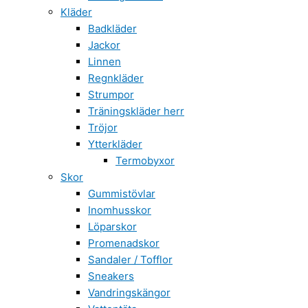
Kläder
Badkläder
Jackor
Linnen
Regnkläder
Strumpor
Träningskläder herr
Tröjor
Ytterkläder
Termobyxor
Skor
Gummistövlar
Inomhusskor
Löparskor
Promenadskor
Sandaler / Tofflor
Sneakers
Vandringskängor