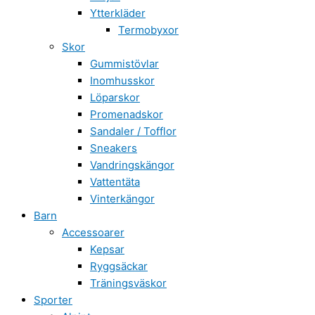
Ytterkläder
Termobyxor
Skor
Gummistövlar
Inomhusskor
Löparskor
Promenadskor
Sandaler / Tofflor
Sneakers
Vandringskängor
Vattentäta
Vinterkängor
Barn
Accessoarer
Kepsar
Ryggsäckar
Träningsväskor
Sporter