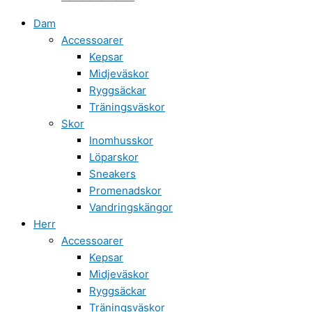
Dam
Accessoarer
Kepsar
Midjeväskor
Ryggsäckar
Träningsväskor
Skor
Inomhusskor
Löparskor
Sneakers
Promenadskor
Vandringskängor
Herr
Accessoarer
Kepsar
Midjeväskor
Ryggsäckar
Träningsväskor