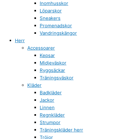
Inomhusskor
Löparskor
Sneakers
Promenadskor
Vandringskängor
Herr
Accessoarer
Kepsar
Midjeväskor
Ryggsäckar
Träningsväskor
Kläder
Badkläder
Jackor
Linnen
Regnkläder
Strumpor
Träningskläder herr
Tröjor