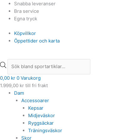
Hoppa
Products
Products
Snabba leveranser
till
search
search
Bra service
innehåll
Egna tryck
Köpvillkor
Öppettider och karta
0,00
kr
0
Varukorg
1.999,00
kr
till fri frakt
Dam
Accessoarer
Kepsar
Midjeväskor
Ryggsäckar
Träningsväskor
Skor