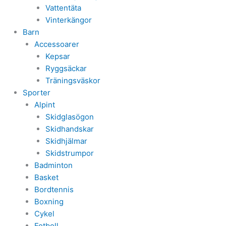
Vattentäta
Vinterkängor
Barn
Accessoarer
Kepsar
Ryggsäckar
Träningsväskor
Sporter
Alpint
Skidglasögon
Skidhandskar
Skidhjälmar
Skidstrumpor
Badminton
Basket
Bordtennis
Boxning
Cykel
Fotboll