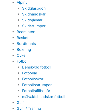
Alpint
Skidglasögon
Skidhandskar
Skidhjälmar
Skidstrumpor
Badminton
Basket
Bordtennis
Boxning
Cykel
Fotboll
Benskydd fotboll
Fotbollar
Fotbollsskor
Fotbollsstrumpor
Fotbollstillbehör
målvaktshandskar fotboll
Golf
Gym / Träning