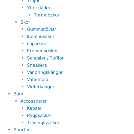
Tröjor
Ytterkläder
Termobyxor
Skor
Gummistövlar
Inomhusskor
Löparskor
Promenadskor
Sandaler / Tofflor
Sneakers
Vandringskängor
Vattentäta
Vinterkängor
Barn
Accessoarer
Kepsar
Ryggsäckar
Träningsväskor
Sporter