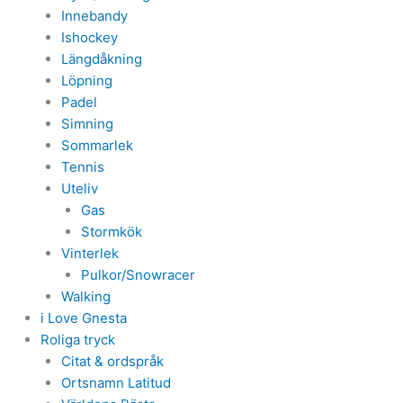
Innebandy
Ishockey
Längdåkning
Löpning
Padel
Simning
Sommarlek
Tennis
Uteliv
Gas
Stormkök
Vinterlek
Pulkor/Snowracer
Walking
i Love Gnesta
Roliga tryck
Citat & ordspråk
Ortsnamn Latitud