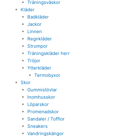
Träningsväskor
Kläder
Badkläder
Jackor
Linnen
Regnkläder
Strumpor
Träningskläder herr
Tröjor
Ytterkläder
Termobyxor
Skor
Gummistövlar
Inomhusskor
Löparskor
Promenadskor
Sandaler / Tofflor
Sneakers
Vandringskängor