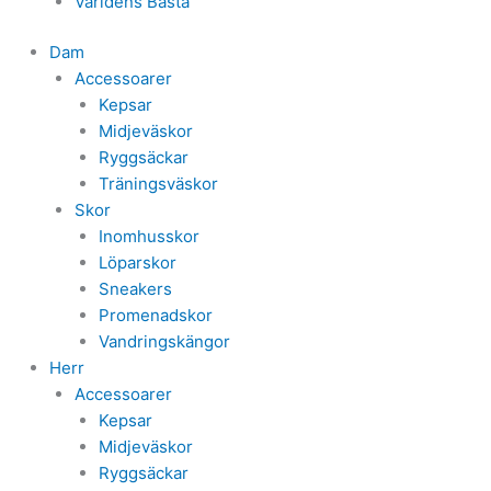
Världens Bästa
Dam
Accessoarer
Kepsar
Midjeväskor
Ryggsäckar
Träningsväskor
Skor
Inomhusskor
Löparskor
Sneakers
Promenadskor
Vandringskängor
Herr
Accessoarer
Kepsar
Midjeväskor
Ryggsäckar