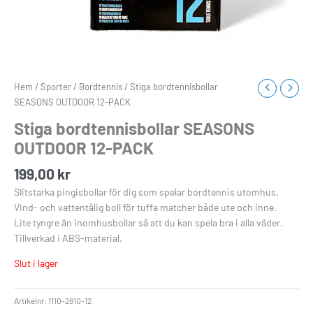
Hem
/
Sporter
/
Bordtennis
/ Stiga bordtennisbollar
SEASONS OUTDOOR 12-PACK
Stiga bordtennisbollar SEASONS
OUTDOOR 12-PACK
199,00
kr
Slitstarka pingisbollar för dig som spelar bordtennis utomhus.
Vind- och vattentålig boll för tuffa matcher både ute och inne.
Lite tyngre än inomhusbollar så att du kan spela bra i alla väder.
Tillverkad i ABS-material.
Slut i lager
Artikelnr:
1110-2810-12