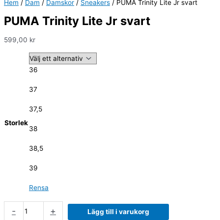
Hem
/
Dam
/
Damskor
/
Sneakers
/ PUMA Trinity Lite Jr svart
PUMA Trinity Lite Jr svart
599,00
kr
36
37
37,5
Storlek
38
38,5
39
Rensa
-
+
Lägg till i varukorg