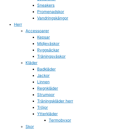
Sneakers
Promenadskor
Vandringskängor
Herr
Accessoarer
Kepsar
Midjeväskor
Ryggsäckar
Träningsväskor
Kläder
Badkläder
Jackor
Linnen
Regnkläder
Strumpor
Träningskläder herr
Tröjor
Ytterkläder
Termobyxor
Skor