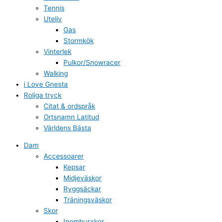
Tennis
Uteliv
Gas
Stormkök
Vinterlek
Pulkor/Snowracer
Walking
i Love Gnesta
Roliga tryck
Citat & ordspråk
Ortsnamn Latitud
Världens Bästa
Dam
Accessoarer
Kepsar
Midjeväskor
Ryggsäckar
Träningsväskor
Skor
Inomhusskor