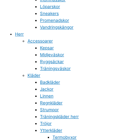
Löparskor
Sneakers
Promenadskor
Vandringskängor
Herr
Accessoarer
Kepsar
Midjeväskor
Ryggsäckar
Träningsväskor
Kläder
Badkläder
Jackor
Linnen
Regnkläder
Strumpor
Träningskläder herr
Tröjor
Ytterkläder
Termobyxor