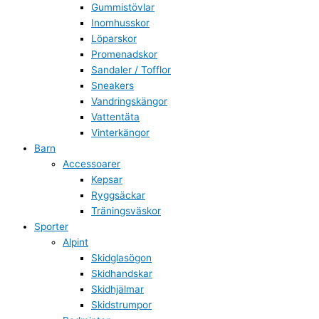
Gummistövlar
Inomhusskor
Löparskor
Promenadskor
Sandaler / Tofflor
Sneakers
Vandringskängor
Vattentäta
Vinterkängor
Barn
Accessoarer
Kepsar
Ryggsäckar
Träningsväskor
Sporter
Alpint
Skidglasögon
Skidhandskar
Skidhjälmar
Skidstrumpor