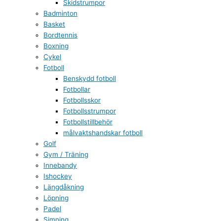
Skidstrumpor
Badminton
Basket
Bordtennis
Boxning
Cykel
Fotboll
Benskydd fotboll
Fotbollar
Fotbollsskor
Fotbollsstrumpor
Fotbollstillbehör
målvaktshandskar fotboll
Golf
Gym / Träning
Innebandy
Ishockey
Längdåkning
Löpning
Padel
Simning