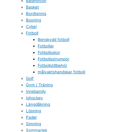
Badminton
Basket
Bordtennis
Boxning
Cykel
Fotboll
Benskydd fotboll
Fotbollar
Fotbollsskor
Fotbollsstrumpor
Fotbollstillbehör
målvaktshandskar fotboll
Golf
Gym / Träning
Innebandy
Ishockey
Längdåkning
Löpning
Padel
Simning
Sommarlek