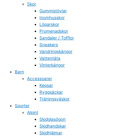
Skor
Gummistövlar
Inomhusskor
Löparskor
Promenadskor
Sandaler / Tofflor
Sneakers
Vandringskängor
Vattentäta
Vinterkängor
Barn
Accessoarer
Kepsar
Ryggsäckar
Träningsväskor
Sporter
Alpint
Skidglasögon
Skidhandskar
Skidhjälmar