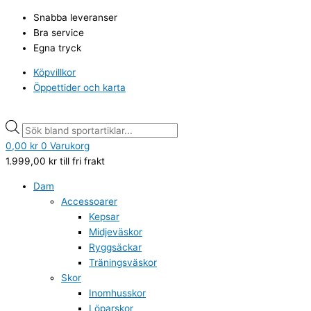
Hoppa
PUMA
Products
Products
Snabba leveranser
till
Trinity
search
search
Bra service
innehåll
Lite
Egna tryck
Jr
svart
Köpvillkor
mängd
Öppettider och karta
0,00
kr
0
Varukorg
1.999,00
kr
till fri frakt
Dam
Accessoarer
Kepsar
Midjeväskor
Ryggsäckar
Träningsväskor
Skor
Inomhusskor
Löparskor