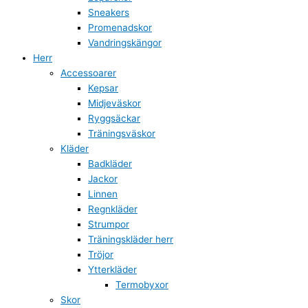
Sneakers
Promenadskor
Vandringskängor
Herr
Accessoarer
Kepsar
Midjeväskor
Ryggsäckar
Träningsväskor
Kläder
Badkläder
Jackor
Linnen
Regnkläder
Strumpor
Träningskläder herr
Tröjor
Ytterkläder
Termobyxor
Skor