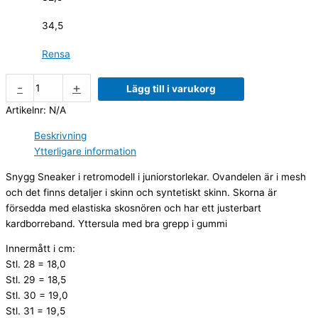
34,5
Rensa
-
+
Lägg till i varukorg
Artikelnr:
N/A
Beskrivning
Ytterligare information
Snygg Sneaker i retromodell i juniorstorlekar. Ovandelen är i mesh
och det finns detaljer i skinn och syntetiskt skinn. Skorna är
försedda med elastiska skosnören och har ett justerbart
kardborreband. Yttersula med bra grepp i gummi
Innermått i cm:
Stl. 28 = 18,0
Stl. 29 = 18,5
Stl. 30 = 19,0
Stl. 31 = 19,5