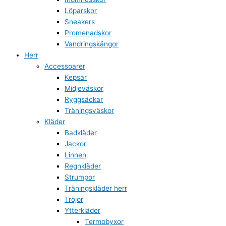
Löparskor
Sneakers
Promenadskor
Vandringskängor
Herr
Accessoarer
Kepsar
Midjeväskor
Ryggsäckar
Träningsväskor
Kläder
Badkläder
Jackor
Linnen
Regnkläder
Strumpor
Träningskläder herr
Tröjor
Ytterkläder
Termobyxor