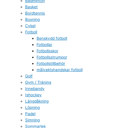
Badminton
Basket
Bordtennis
Boxning
Cykel
Fotboll
Benskydd fotboll
Fotbollar
Fotbollsskor
Fotbollsstrumpor
Fotbollstillbehör
målvaktshandskar fotboll
Golf
Gym / Träning
Innebandy
Ishockey
Längdåkning
Löpning
Padel
Simning
Sommarlek