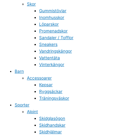
Skor
Gummistövlar
Inomhusskor
Löparskor
Promenadskor
Sandaler / Tofflor
Sneakers
Vandringskängor
Vattentäta
Vinterkängor
Barn
Accessoarer
Kepsar
Ryggsäckar
Träningsväskor
Sporter
Alpint
Skidglasögon
Skidhandskar
Skidhjälmar