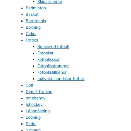
Skidstrumpor
Badminton
Basket
Bordtennis
Boxning
Cykel
Fotboll
Benskydd fotboll
Fotbollar
Fotbollsskor
Fotbollsstrumpor
Fotbollstillbehör
målvaktshandskar fotboll
Golf
Gym / Träning
Innebandy
Ishockey
Längdåkning
Löpning
Padel
Simning