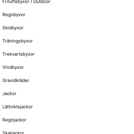
Friluftsbyxor / Outdoor
Regnbyxor
Skidbyxor
Träningsbyxor
Trekvartsbyxor
Vindbyxor
Gravidkläder
Jackor
Lättviktsjackor
Regnjackor
Skaljackor