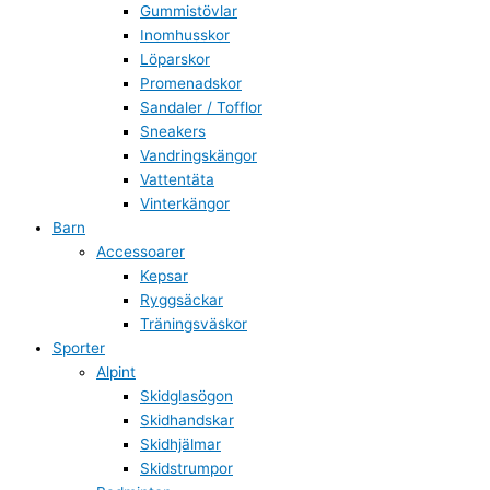
Gummistövlar
Inomhusskor
Löparskor
Promenadskor
Sandaler / Tofflor
Sneakers
Vandringskängor
Vattentäta
Vinterkängor
Barn
Accessoarer
Kepsar
Ryggsäckar
Träningsväskor
Sporter
Alpint
Skidglasögon
Skidhandskar
Skidhjälmar
Skidstrumpor