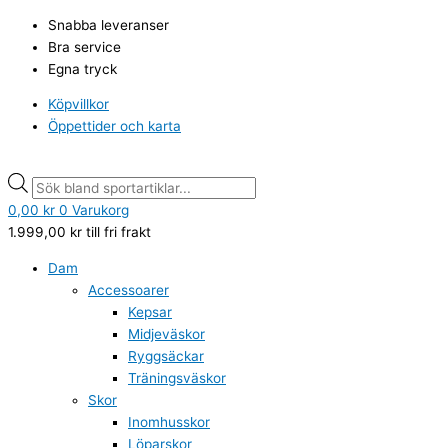
Hoppa
PUMA
Products
Products
Snabba leveranser
till
Trinity
search
search
Bra service
innehåll
Lite
Egna tryck
AC+
PS
Köpvillkor
svart
Öppettider och karta
mängd
0,00
kr
0
Varukorg
1.999,00
kr
till fri frakt
Dam
Accessoarer
Kepsar
Midjeväskor
Ryggsäckar
Träningsväskor
Skor
Inomhusskor
Löparskor