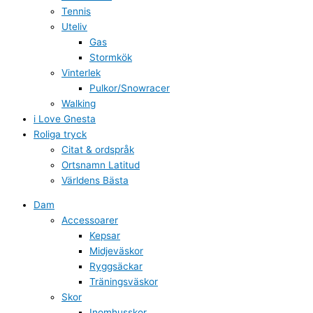
Tennis
Uteliv
Gas
Stormkök
Vinterlek
Pulkor/Snowracer
Walking
i Love Gnesta
Roliga tryck
Citat & ordspråk
Ortsnamn Latitud
Världens Bästa
Dam
Accessoarer
Kepsar
Midjeväskor
Ryggsäckar
Träningsväskor
Skor
Inomhusskor