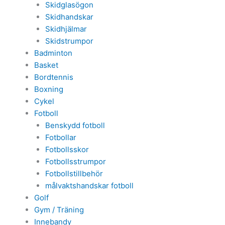
Skidglasögon
Skidhandskar
Skidhjälmar
Skidstrumpor
Badminton
Basket
Bordtennis
Boxning
Cykel
Fotboll
Benskydd fotboll
Fotbollar
Fotbollsskor
Fotbollsstrumpor
Fotbollstillbehör
målvaktshandskar fotboll
Golf
Gym / Träning
Innebandy