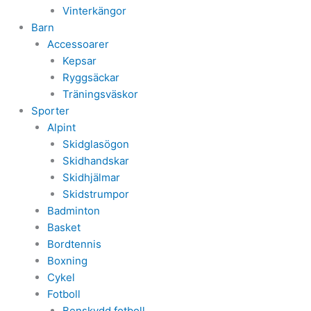
Vinterkängor
Barn
Accessoarer
Kepsar
Ryggsäckar
Träningsväskor
Sporter
Alpint
Skidglasögon
Skidhandskar
Skidhjälmar
Skidstrumpor
Badminton
Basket
Bordtennis
Boxning
Cykel
Fotboll
Benskydd fotboll