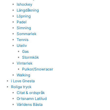
Ishockey
Längdåkning
Löpning
Padel
Simning
Sommarlek
Tennis
Uteliv
Gas
Stormkök
Vinterlek
Pulkor/Snowracer
Walking
i Love Gnesta
Roliga tryck
Citat & ordspråk
Ortsnamn Latitud
Världens Bästa