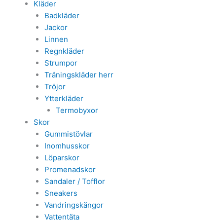
Kläder
Badkläder
Jackor
Linnen
Regnkläder
Strumpor
Träningskläder herr
Tröjor
Ytterkläder
Termobyxor
Skor
Gummistövlar
Inomhusskor
Löparskor
Promenadskor
Sandaler / Tofflor
Sneakers
Vandringskängor
Vattentäta