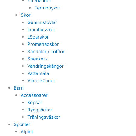
Ytterkläder
Termobyxor
Skor
Gummistövlar
Inomhusskor
Löparskor
Promenadskor
Sandaler / Tofflor
Sneakers
Vandringskängor
Vattentäta
Vinterkängor
Barn
Accessoarer
Kepsar
Ryggsäckar
Träningsväskor
Sporter
Alpint