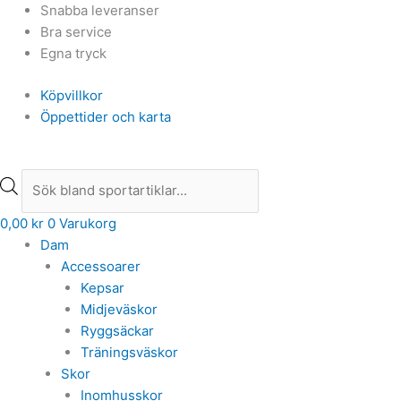
Hoppa
Products
Products
Snabba leveranser
till
search
search
Bra service
innehåll
Egna tryck
Köpvillkor
Öppettider och karta
0,00
kr
0
Varukorg
Dam
Accessoarer
Kepsar
Midjeväskor
Ryggsäckar
Träningsväskor
Skor
Inomhusskor