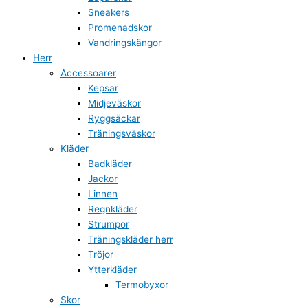
Sneakers
Promenadskor
Vandringskängor
Herr
Accessoarer
Kepsar
Midjeväskor
Ryggsäckar
Träningsväskor
Kläder
Badkläder
Jackor
Linnen
Regnkläder
Strumpor
Träningskläder herr
Tröjor
Ytterkläder
Termobyxor
Skor