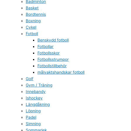
Badminton
Basket
Bordtennis
Boxning
Cykel
Fotboll
Benskydd fotboll
Fotbollar
Fotbollsskor
Fotbollsstrumpor
Fotbollstillbehör
målvaktshandskar fotboll
Golf
Gym / Träning
Innebandy
Ishockey
Längdåkning
Löpning
Padel
Simning
Sommarlek