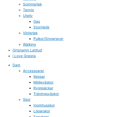
Sommarlek
Tennis
Uteliv
Gas
Stormkök
Vinterlek
Pulkor/Snowracer
Walking
Ortsnamn Latitud
i Love Gnesta
Dam
Accessoarer
Kepsar
Midjeväskor
Ryggsäckar
Träningsväskor
Skor
Inomhusskor
Löparskor
Sneakers