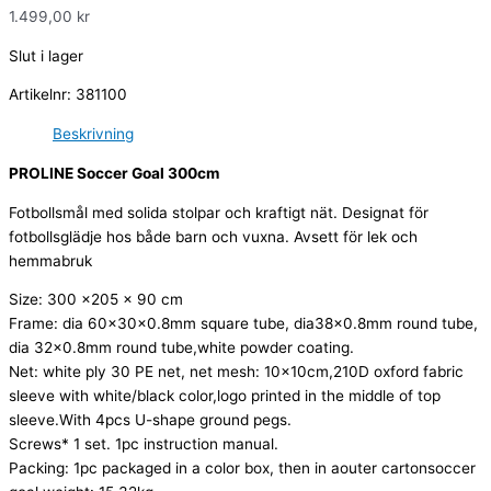
1.499,00
kr
Slut i lager
Artikelnr:
381100
Beskrivning
PROLINE Soccer Goal 300cm
Fotbollsmål med solida stolpar och kraftigt nät. Designat för
fotbollsglädje hos både barn och vuxna. Avsett för lek och
hemmabruk
Size: 300 x205 x 90 cm
Frame: dia 60x30x0.8mm square tube, dia38x0.8mm round tube,
dia 32×0.8mm round tube,white powder coating.
Net: white ply 30 PE net, net mesh: 10x10cm,210D oxford fabric
sleeve with white/black color,logo printed in the middle of top
sleeve.With 4pcs U-shape ground pegs.
Screws* 1 set. 1pc instruction manual.
Packing: 1pc packaged in a color box, then in aouter cartonsoccer