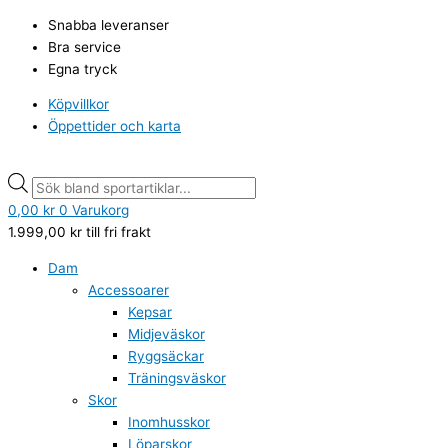
Hoppa
Products
Products
Snabba leveranser
till
search
search
Bra service
innehåll
Egna tryck
Köpvillkor
Öppettider och karta
0,00
kr
0
Varukorg
1.999,00
kr
till fri frakt
Dam
Accessoarer
Kepsar
Midjeväskor
Ryggsäckar
Träningsväskor
Skor
Inomhusskor
Löparskor