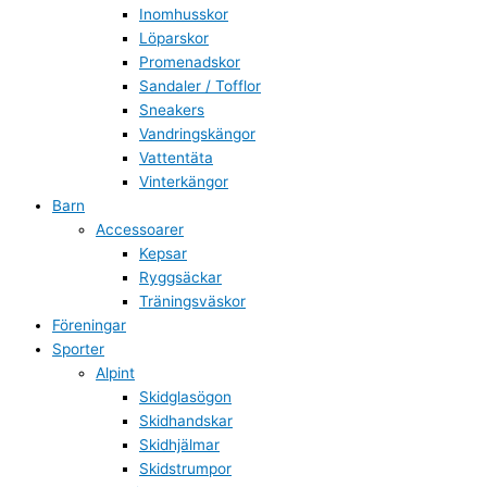
Inomhusskor
Löparskor
Promenadskor
Sandaler / Tofflor
Sneakers
Vandringskängor
Vattentäta
Vinterkängor
Barn
Accessoarer
Kepsar
Ryggsäckar
Träningsväskor
Föreningar
Sporter
Alpint
Skidglasögon
Skidhandskar
Skidhjälmar
Skidstrumpor