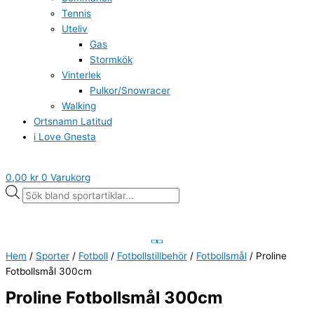
Tennis
Uteliv
Gas
Stormkök
Vinterlek
Pulkor/Snowracer
Walking
Ortsnamn Latitud
i Love Gnesta
0,00
kr
0
Varukorg
Hem
/
Sporter
/
Fotboll
/
Fotbollstillbehör
/
Fotbollsmål
/ Proline
Fotbollsmål 300cm
Proline Fotbollsmål 300cm