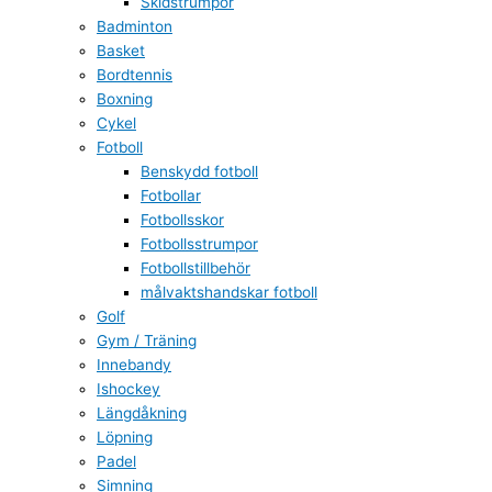
Skidstrumpor
Badminton
Basket
Bordtennis
Boxning
Cykel
Fotboll
Benskydd fotboll
Fotbollar
Fotbollsskor
Fotbollsstrumpor
Fotbollstillbehör
målvaktshandskar fotboll
Golf
Gym / Träning
Innebandy
Ishockey
Längdåkning
Löpning
Padel
Simning