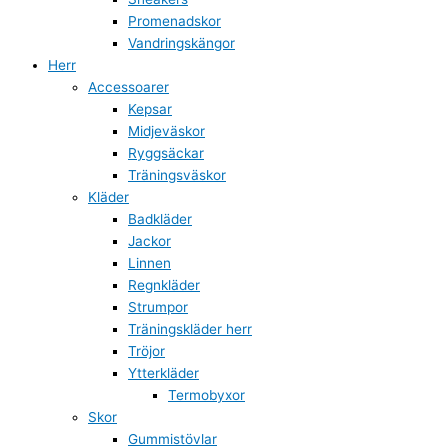
Promenadskor
Vandringskängor
Herr
Accessoarer
Kepsar
Midjeväskor
Ryggsäckar
Träningsväskor
Kläder
Badkläder
Jackor
Linnen
Regnkläder
Strumpor
Träningskläder herr
Tröjor
Ytterkläder
Termobyxor
Skor
Gummistövlar