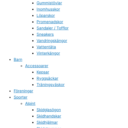
Gummistövlar
Inomhusskor
Löparskor
Promenadskor
Sandaler / Tofflor
Sneakers
Vandringskängor
Vattentäta
Vinterkängor
Barn
Accessoarer
Kepsar
Ryggsäckar
Träningsväskor
Föreningar
Sporter
Alpint
Skidglasögon
Skidhandskar
Skidhjälmar