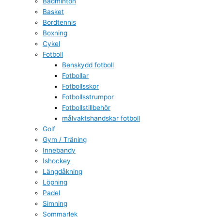
Badminton
Basket
Bordtennis
Boxning
Cykel
Fotboll
Benskydd fotboll
Fotbollar
Fotbollsskor
Fotbollsstrumpor
Fotbollstillbehör
målvaktshandskar fotboll
Golf
Gym / Träning
Innebandy
Ishockey
Längdåkning
Löpning
Padel
Simning
Sommarlek