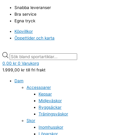
Hoppa
Overallsjacka
Products
Products
Snabba leveranser
till
och
search
search
Bra service
innehåll
overallsbyxor
Egna tryck
Mölnbo
IF
Köpvillkor
Jr
Öppettider och karta
mängd
0,00
kr
0
Varukorg
1.999,00
kr
till fri frakt
Dam
Accessoarer
Kepsar
Midjeväskor
Ryggsäckar
Träningsväskor
Skor
Inomhusskor
Löparskor