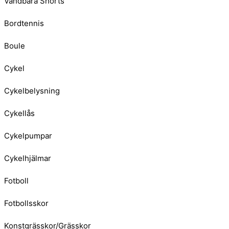
Vändbara Shorts
Bordtennis
Boule
Cykel
Cykelbelysning
Cykellås
Cykelpumpar
Cykelhjälmar
Fotboll
Fotbollsskor
Konstgrässkor/Grässkor