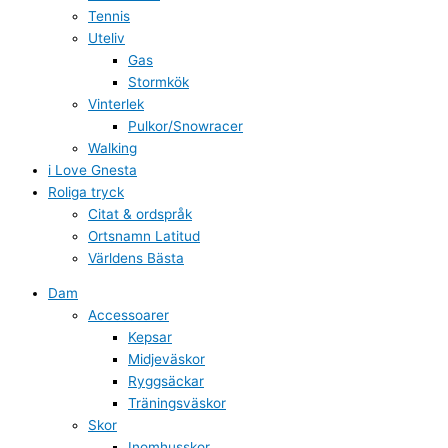
Tennis
Uteliv
Gas
Stormkök
Vinterlek
Pulkor/Snowracer
Walking
i Love Gnesta
Roliga tryck
Citat & ordspråk
Ortsnamn Latitud
Världens Bästa
Dam
Accessoarer
Kepsar
Midjeväskor
Ryggsäckar
Träningsväskor
Skor
Inomhusskor