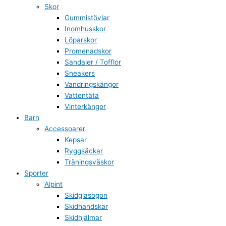
Skor
Gummistövlar
Inomhusskor
Löparskor
Promenadskor
Sandaler / Tofflor
Sneakers
Vandringskängor
Vattentäta
Vinterkängor
Barn
Accessoarer
Kepsar
Ryggsäckar
Träningsväskor
Sporter
Alpint
Skidglasögon
Skidhandskar
Skidhjälmar