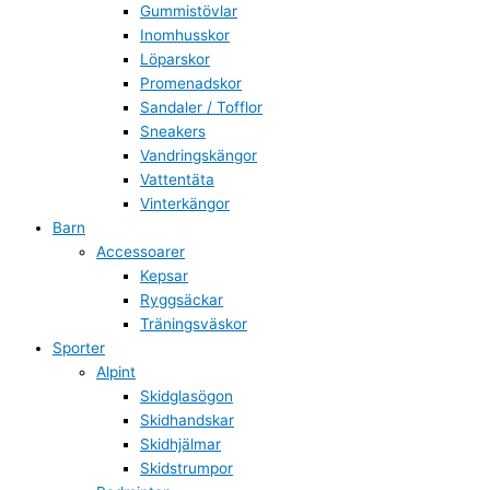
Gummistövlar
Inomhusskor
Löparskor
Promenadskor
Sandaler / Tofflor
Sneakers
Vandringskängor
Vattentäta
Vinterkängor
Barn
Accessoarer
Kepsar
Ryggsäckar
Träningsväskor
Sporter
Alpint
Skidglasögon
Skidhandskar
Skidhjälmar
Skidstrumpor