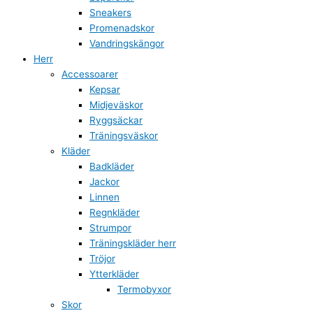
Sneakers
Promenadskor
Vandringskängor
Herr
Accessoarer
Kepsar
Midjeväskor
Ryggsäckar
Träningsväskor
Kläder
Badkläder
Jackor
Linnen
Regnkläder
Strumpor
Träningskläder herr
Tröjor
Ytterkläder
Termobyxor
Skor