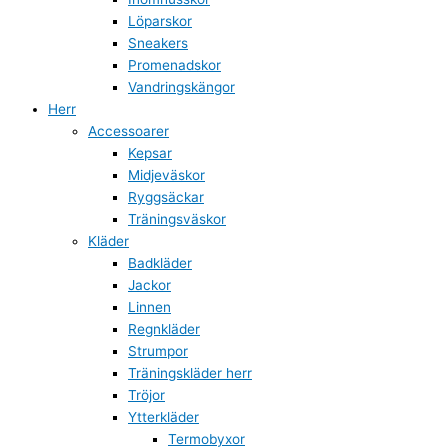
Löparskor
Sneakers
Promenadskor
Vandringskängor
Herr
Accessoarer
Kepsar
Midjeväskor
Ryggsäckar
Träningsväskor
Kläder
Badkläder
Jackor
Linnen
Regnkläder
Strumpor
Träningskläder herr
Tröjor
Ytterkläder
Termobyxor