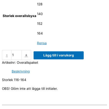
128
140
Storlek overallsbyxa
152
164
Rensa
-
+
Lägg till i varukorg
Artikelnr:
Overallspaket
Beskrivning
Storlek 116-164
OBS! Glöm inte att lägga till initialer.