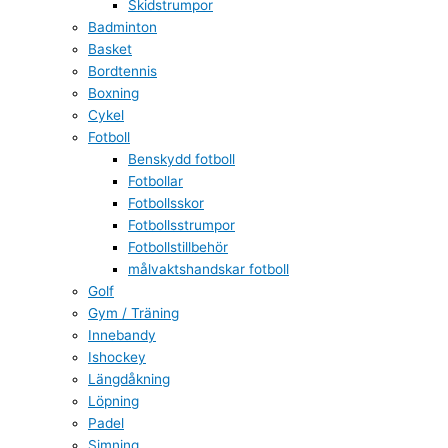
Skidstrumpor
Badminton
Basket
Bordtennis
Boxning
Cykel
Fotboll
Benskydd fotboll
Fotbollar
Fotbollsskor
Fotbollsstrumpor
Fotbollstillbehör
målvaktshandskar fotboll
Golf
Gym / Träning
Innebandy
Ishockey
Längdåkning
Löpning
Padel
Simning