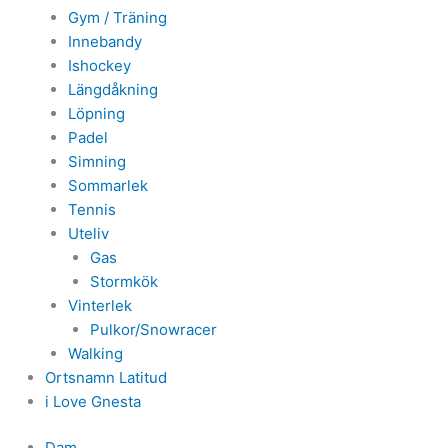
Gym / Träning
Innebandy
Ishockey
Längdåkning
Löpning
Padel
Simning
Sommarlek
Tennis
Uteliv
Gas
Stormkök
Vinterlek
Pulkor/Snowracer
Walking
Ortsnamn Latitud
i Love Gnesta
Dam