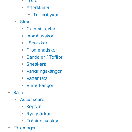
Tröjor
Ytterkläder
Termobyxor
Skor
Gummistövlar
Inomhusskor
Löparskor
Promenadskor
Sandaler / Tofflor
Sneakers
Vandringskängor
Vattentäta
Vinterkängor
Barn
Accessoarer
Kepsar
Ryggsäckar
Träningsväskor
Föreningar