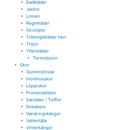
Badkläder
Jackor
Linnen
Regnkläder
Strumpor
Träningskläder herr
Tröjor
Ytterkläder
Termobyxor
Skor
Gummistövlar
Inomhusskor
Löparskor
Promenadskor
Sandaler / Tofflor
Sneakers
Vandringskängor
Vattentäta
Vinterkängor