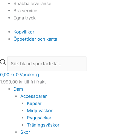
Hoppa
Products
Products
Snabba leveranser
till
search
search
Bra service
innehåll
Egna tryck
Köpvillkor
Öppettider och karta
0,00
kr
0
Varukorg
1.999,00
kr
till fri frakt
Dam
Accessoarer
Kepsar
Midjeväskor
Ryggsäckar
Träningsväskor
Skor