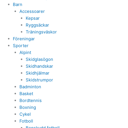
Barn
Accessoarer
Kepsar
Ryggsäckar
Träningsväskor
Föreningar
Sporter
Alpint
Skidglasögon
Skidhandskar
Skidhjälmar
Skidstrumpor
Badminton
Basket
Bordtennis
Boxning
Cykel
Fotboll
Benskydd fotboll