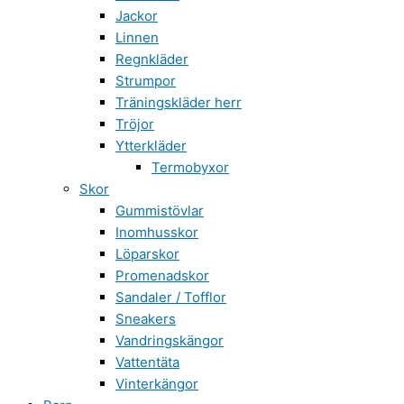
Jackor
Linnen
Regnkläder
Strumpor
Träningskläder herr
Tröjor
Ytterkläder
Termobyxor
Skor
Gummistövlar
Inomhusskor
Löparskor
Promenadskor
Sandaler / Tofflor
Sneakers
Vandringskängor
Vattentäta
Vinterkängor