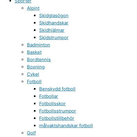
Sporter
Alpint
Skidglasögon
Skidhandskar
Skidhjälmar
Skidstrumpor
Badminton
Basket
Bordtennis
Boxning
Cykel
Fotboll
Benskydd fotboll
Fotbollar
Fotbollsskor
Fotbollsstrumpor
Fotbollstillbehör
målvaktshandskar fotboll
Golf