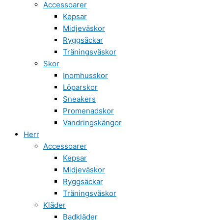
Accessoarer
Kepsar
Midjeväskor
Ryggsäckar
Träningsväskor
Skor
Inomhusskor
Löparskor
Sneakers
Promenadskor
Vandringskängor
Herr
Accessoarer
Kepsar
Midjeväskor
Ryggsäckar
Träningsväskor
Kläder
Badkläder