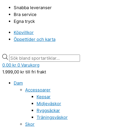
Hoppa
Products
Products
Snabba leveranser
till
search
search
Bra service
innehåll
Egna tryck
Köpvillkor
Öppettider och karta
0,00
kr
0
Varukorg
1.999,00
kr
till fri frakt
Dam
Accessoarer
Kepsar
Midjeväskor
Ryggsäckar
Träningsväskor
Skor