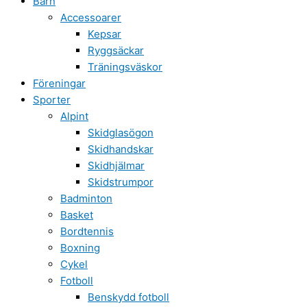
Barn
Accessoarer
Kepsar
Ryggsäckar
Träningsväskor
Föreningar
Sporter
Alpint
Skidglasögon
Skidhandskar
Skidhjälmar
Skidstrumpor
Badminton
Basket
Bordtennis
Boxning
Cykel
Fotboll
Benskydd fotboll