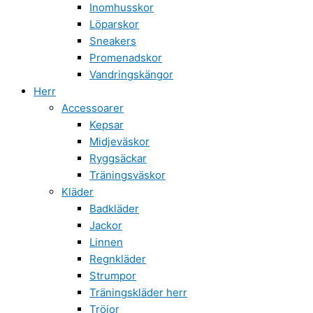
Inomhusskor
Löparskor
Sneakers
Promenadskor
Vandringskängor
Herr
Accessoarer
Kepsar
Midjeväskor
Ryggsäckar
Träningsväskor
Kläder
Badkläder
Jackor
Linnen
Regnkläder
Strumpor
Träningskläder herr
Tröjor