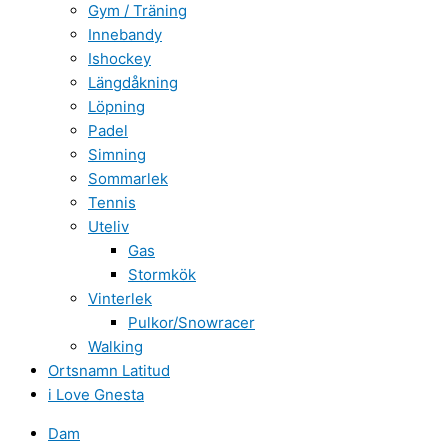
Gym / Träning
Innebandy
Ishockey
Längdåkning
Löpning
Padel
Simning
Sommarlek
Tennis
Uteliv
Gas
Stormkök
Vinterlek
Pulkor/Snowracer
Walking
Ortsnamn Latitud
i Love Gnesta
Dam