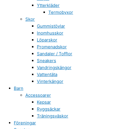
Ytterkläder
Termobyxor
Skor
Gummistövlar
Inomhusskor
Löparskor
Promenadskor
Sandaler / Tofflor
Sneakers
Vandringskängor
Vattentäta
Vinterkängor
Barn
Accessoarer
Kepsar
Ryggsäckar
Träningsväskor
Föreningar