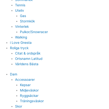
Tennis
Uteliv
Gas
Stormkök
Vinterlek
Pulkor/Snowracer
Walking
i Love Gnesta
Roliga tryck
Citat & ordspråk
Ortsnamn Latitud
Världens Bästa
Dam
Accessoarer
Kepsar
Midjeväskor
Ryggsäckar
Träningsväskor
Skor