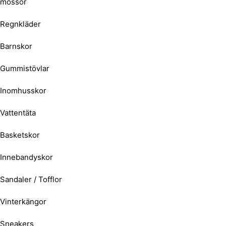
mössor
Regnkläder
Barnskor
Gummistövlar
Inomhusskor
Vattentäta
Basketskor
Innebandyskor
Sandaler / Tofflor
Vinterkängor
Sneakers