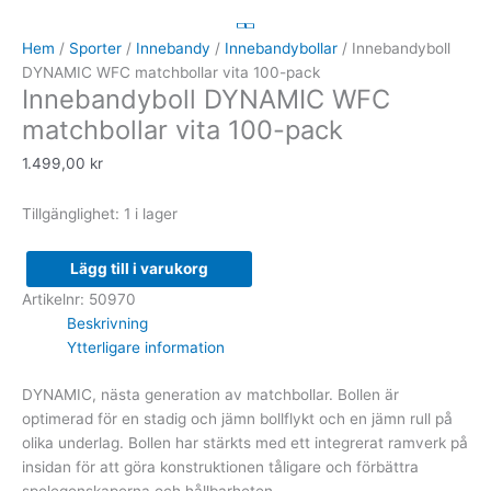
DYNAMIC
WFC
Hem
/
Sporter
/
Innebandy
/
Innebandybollar
/ Innebandyboll
matchbollar
DYNAMIC WFC matchbollar vita 100-pack
Innebandyboll DYNAMIC WFC
vita
100-
matchbollar vita 100-pack
pack
1.499,00
kr
mängd
Tillgänglighet:
1 i lager
Lägg till i varukorg
Artikelnr:
50970
Beskrivning
Ytterligare information
DYNAMIC, nästa generation av matchbollar. Bollen är
optimerad för en stadig och jämn bollflykt och en jämn rull på
olika underlag. Bollen har stärkts med ett integrerat ramverk på
insidan för att göra konstruktionen tåligare och förbättra
spelegenskaperna och hållbarheten.