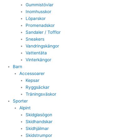
Gummistövlar
Inomhusskor
Löparskor
Promenadskor
Sandaler / Tofflor
Sneakers
Vandringskängor
Vattentäta
Vinterkängor
Barn
Accessoarer
Kepsar
Ryggsäckar
Träningsväskor
Sporter
Alpint
Skidglasögon
Skidhandskar
Skidhjälmar
Skidstrumpor