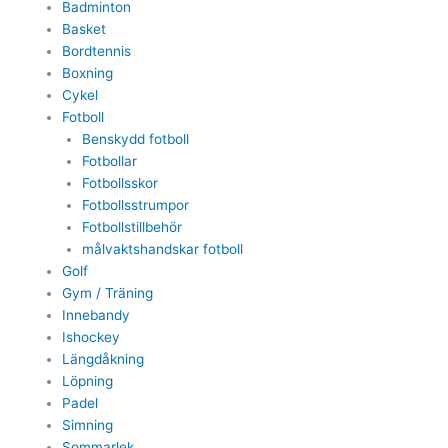
Badminton
Basket
Bordtennis
Boxning
Cykel
Fotboll
Benskydd fotboll
Fotbollar
Fotbollsskor
Fotbollsstrumpor
Fotbollstillbehör
målvaktshandskar fotboll
Golf
Gym / Träning
Innebandy
Ishockey
Längdåkning
Löpning
Padel
Simning
Sommarlek