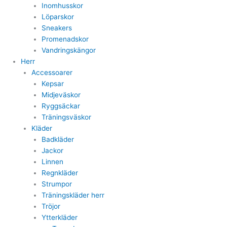
Inomhusskor
Löparskor
Sneakers
Promenadskor
Vandringskängor
Herr
Accessoarer
Kepsar
Midjeväskor
Ryggsäckar
Träningsväskor
Kläder
Badkläder
Jackor
Linnen
Regnkläder
Strumpor
Träningskläder herr
Tröjor
Ytterkläder