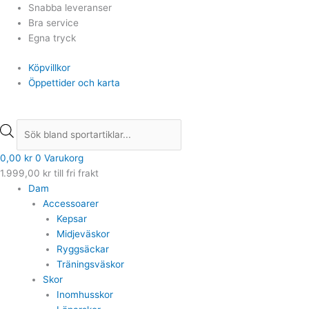
Hoppa
Products
Products
Snabba leveranser
till
search
search
Bra service
innehåll
Egna tryck
Köpvillkor
Öppettider och karta
0,00
kr
0
Varukorg
1.999,00
kr
till fri frakt
Dam
Accessoarer
Kepsar
Midjeväskor
Ryggsäckar
Träningsväskor
Skor
Inomhusskor