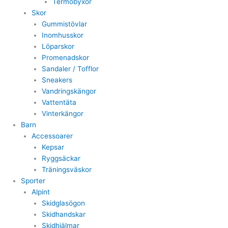
Termobyxor
Skor
Gummistövlar
Inomhusskor
Löparskor
Promenadskor
Sandaler / Tofflor
Sneakers
Vandringskängor
Vattentäta
Vinterkängor
Barn
Accessoarer
Kepsar
Ryggsäckar
Träningsväskor
Sporter
Alpint
Skidglasögon
Skidhandskar
Skidhjälmar