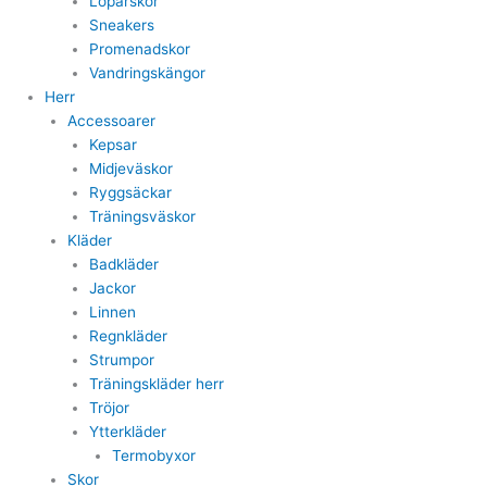
Löparskor
Sneakers
Promenadskor
Vandringskängor
Herr
Accessoarer
Kepsar
Midjeväskor
Ryggsäckar
Träningsväskor
Kläder
Badkläder
Jackor
Linnen
Regnkläder
Strumpor
Träningskläder herr
Tröjor
Ytterkläder
Termobyxor
Skor