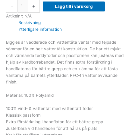
-
+
Lägg till i varukorg
Artikelnr:
N/A
Beskrivning
Ytterligare information
Biggles är vadderade och vattentäta vantar med tejpade
sömmar för en helt vattentät konstruktion. De har ett mjukt
och värmande teddyfoder och passformen kan justeras med
hjälp av kardborrebandet. Det finns extra förstärkning i
handflatorna för bättre grepp och en klämma för att fästa
vantarna på barnets ytterkläder. PFC-fri vattenavvisande
finish.
Material: 100% Polyamid
100% vind- & vattentät med vattentätt foder
Klassisk passform
Extra förstärkning i handflatan för ett bättre grepp
Justerbara vid handleden för att hållas på plats
Krok för att fästa i ytterplagg