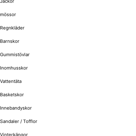
Jackor
mössor
Regnkläder
Barnskor
Gummistövlar
Inomhusskor
Vattentäta
Basketskor
Innebandyskor
Sandaler / Tofflor
Vinterkängor