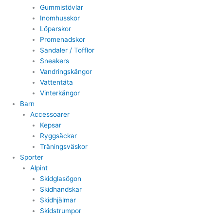
Gummistövlar
Inomhusskor
Löparskor
Promenadskor
Sandaler / Tofflor
Sneakers
Vandringskängor
Vattentäta
Vinterkängor
Barn
Accessoarer
Kepsar
Ryggsäckar
Träningsväskor
Sporter
Alpint
Skidglasögon
Skidhandskar
Skidhjälmar
Skidstrumpor