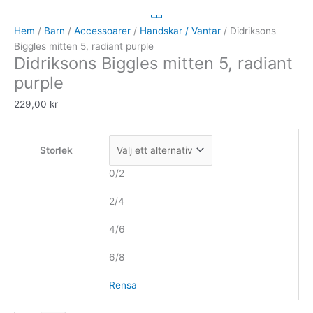
Biggles
mitten
Hem
/
Barn
/
Accessoarer
/
Handskar / Vantar
/ Didriksons
5,
Biggles mitten 5, radiant purple
Didriksons Biggles mitten 5, radiant
radiant
purple
purple
mängd
229,00
kr
Storlek
0/2
2/4
4/6
6/8
Rensa