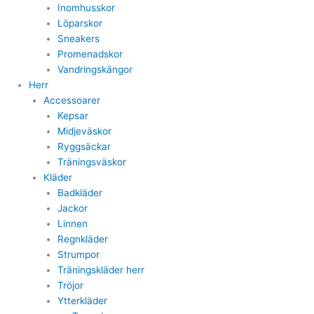
Inomhusskor
Löparskor
Sneakers
Promenadskor
Vandringskängor
Herr
Accessoarer
Kepsar
Midjeväskor
Ryggsäckar
Träningsväskor
Kläder
Badkläder
Jackor
Linnen
Regnkläder
Strumpor
Träningskläder herr
Tröjor
Ytterkläder