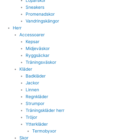
Löparskor
Sneakers
Promenadskor
Vandringskängor
Herr
Accessoarer
Kepsar
Midjeväskor
Ryggsäckar
Träningsväskor
Kläder
Badkläder
Jackor
Linnen
Regnkläder
Strumpor
Träningskläder herr
Tröjor
Ytterkläder
Termobyxor
Skor