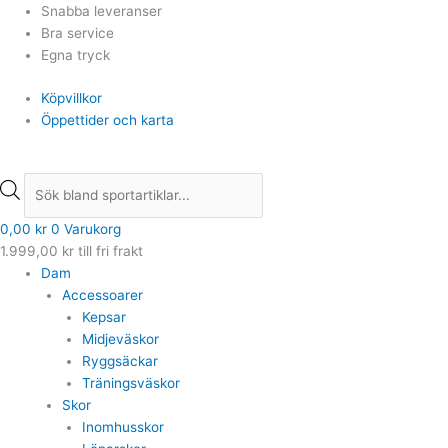
Hoppa
Products
Products
Snabba leveranser
till
search
search
Bra service
innehåll
Egna tryck
Köpvillkor
Öppettider och karta
0,00
kr
0
Varukorg
1.999,00
kr
till fri frakt
Dam
Accessoarer
Kepsar
Midjeväskor
Ryggsäckar
Träningsväskor
Skor
Inomhusskor