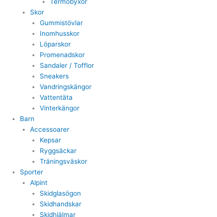
Termobyxor
Skor
Gummistövlar
Inomhusskor
Löparskor
Promenadskor
Sandaler / Tofflor
Sneakers
Vandringskängor
Vattentäta
Vinterkängor
Barn
Accessoarer
Kepsar
Ryggsäckar
Träningsväskor
Sporter
Alpint
Skidglasögon
Skidhandskar
Skidhjälmar