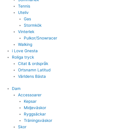
Tennis
Uteliv
Gas
Stormkök
Vinterlek
Pulkor/Snowracer
Walking
i Love Gnesta
Roliga tryck
Citat & ordspråk
Ortsnamn Latitud
Världens Bästa
Dam
Accessoarer
Kepsar
Midjeväskor
Ryggsäckar
Träningsväskor
Skor