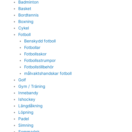
Badminton
Basket
Bordtennis
Boxning
Cykel
Fotboll
Benskydd fotboll
Fotbollar
Fotbollsskor
Fotbollsstrumpor
Fotbollstillbehör
målvaktshandskar fotboll
Golf
Gym / Träning
Innebandy
Ishockey
Längdåkning
Löpning
Padel
Simning
Sommarlek