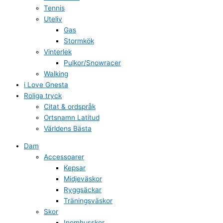
Tennis
Uteliv
Gas
Stormkök
Vinterlek
Pulkor/Snowracer
Walking
i Love Gnesta
Roliga tryck
Citat & ordspråk
Ortsnamn Latitud
Världens Bästa
Dam
Accessoarer
Kepsar
Midjeväskor
Ryggsäckar
Träningsväskor
Skor
Inomhusskor