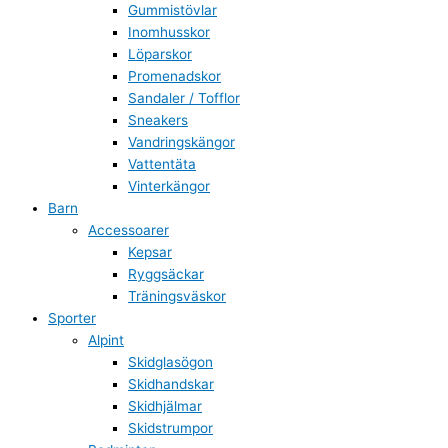
Gummistövlar
Inomhusskor
Löparskor
Promenadskor
Sandaler / Tofflor
Sneakers
Vandringskängor
Vattentäta
Vinterkängor
Barn
Accessoarer
Kepsar
Ryggsäckar
Träningsväskor
Sporter
Alpint
Skidglasögon
Skidhandskar
Skidhjälmar
Skidstrumpor