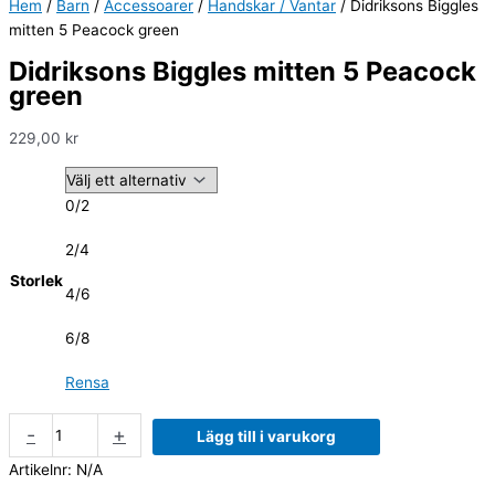
Hem
/
Barn
/
Accessoarer
/
Handskar / Vantar
/ Didriksons Biggles
mitten 5 Peacock green
Didriksons Biggles mitten 5 Peacock
green
229,00
kr
0/2
2/4
Storlek
4/6
6/8
Rensa
-
+
Lägg till i varukorg
Artikelnr:
N/A