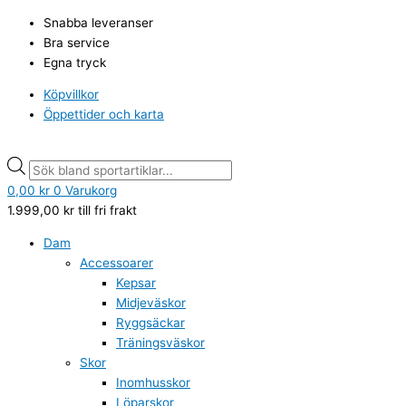
Hoppa
Didriksons
Products
Products
Snabba leveranser
till
Biggles
search
search
Bra service
innehåll
mitten
Egna tryck
5
Peacock
Köpvillkor
green
Öppettider och karta
mängd
0,00
kr
0
Varukorg
1.999,00
kr
till fri frakt
Dam
Accessoarer
Kepsar
Midjeväskor
Ryggsäckar
Träningsväskor
Skor
Inomhusskor
Löparskor