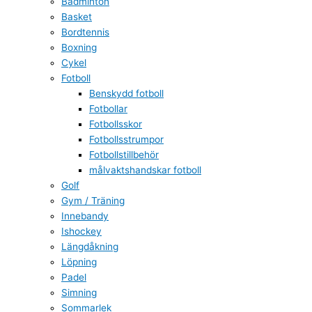
Badminton
Basket
Bordtennis
Boxning
Cykel
Fotboll
Benskydd fotboll
Fotbollar
Fotbollsskor
Fotbollsstrumpor
Fotbollstillbehör
målvaktshandskar fotboll
Golf
Gym / Träning
Innebandy
Ishockey
Längdåkning
Löpning
Padel
Simning
Sommarlek