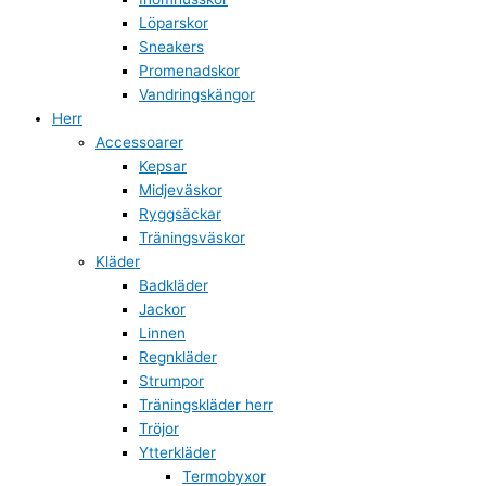
Löparskor
Sneakers
Promenadskor
Vandringskängor
Herr
Accessoarer
Kepsar
Midjeväskor
Ryggsäckar
Träningsväskor
Kläder
Badkläder
Jackor
Linnen
Regnkläder
Strumpor
Träningskläder herr
Tröjor
Ytterkläder
Termobyxor