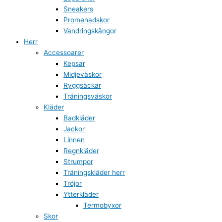
Sneakers
Promenadskor
Vandringskängor
Herr
Accessoarer
Kepsar
Midjeväskor
Ryggsäckar
Träningsväskor
Kläder
Badkläder
Jackor
Linnen
Regnkläder
Strumpor
Träningskläder herr
Tröjor
Ytterkläder
Termobyxor
Skor