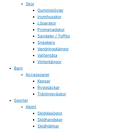
Skor
Gummistövlar
Inomhusskor
Löparskor
Promenadskor
Sandaler / Tofflor
Sneakers
Vandringskängor
Vattentäta
Vinterkängor
Barn
Accessoarer
Kepsar
Ryggsäckar
Träningsväskor
Sporter
Alpint
Skidglasögon
Skidhandskar
Skidhjälmar