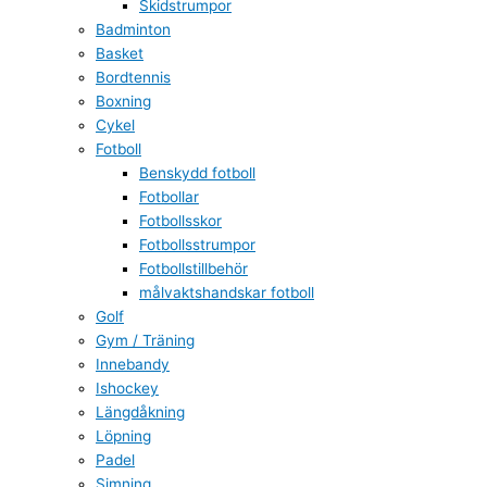
Skidstrumpor
Badminton
Basket
Bordtennis
Boxning
Cykel
Fotboll
Benskydd fotboll
Fotbollar
Fotbollsskor
Fotbollsstrumpor
Fotbollstillbehör
målvaktshandskar fotboll
Golf
Gym / Träning
Innebandy
Ishockey
Längdåkning
Löpning
Padel
Simning