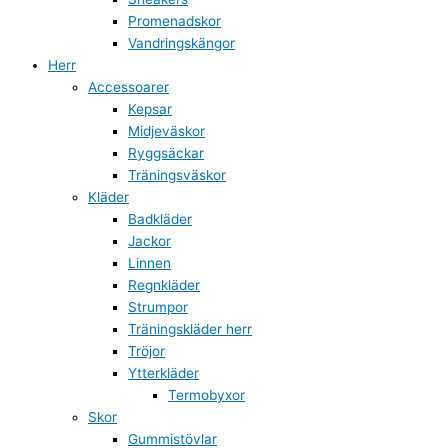
Promenadskor
Vandringskängor
Herr
Accessoarer
Kepsar
Midjeväskor
Ryggsäckar
Träningsväskor
Kläder
Badkläder
Jackor
Linnen
Regnkläder
Strumpor
Träningskläder herr
Tröjor
Ytterkläder
Termobyxor
Skor
Gummistövlar