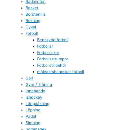
Badminton
Basket
Bordtennis
Boxning
Cykel
Fotboll
Benskydd fotboll
Fotbollar
Fotbollsskor
Fotbollsstrumpor
Fotbollstillbehör
målvaktshandskar fotboll
Golf
Gym / Träning
Innebandy
Ishockey
Längdåkning
Löpning
Padel
Simning
Sommarlek