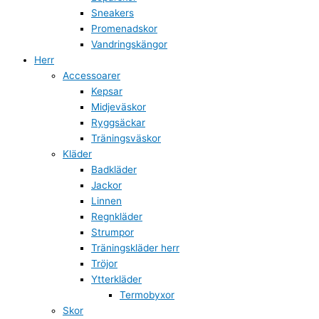
Sneakers
Promenadskor
Vandringskängor
Herr
Accessoarer
Kepsar
Midjeväskor
Ryggsäckar
Träningsväskor
Kläder
Badkläder
Jackor
Linnen
Regnkläder
Strumpor
Träningskläder herr
Tröjor
Ytterkläder
Termobyxor
Skor