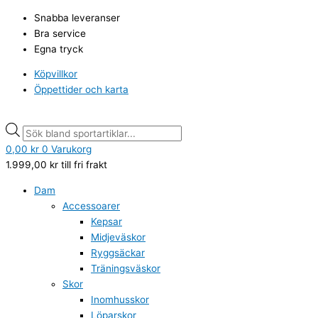
Hoppa
Products
Products
Snabba leveranser
till
search
search
Bra service
innehåll
Egna tryck
Köpvillkor
Öppettider och karta
0,00
kr
0
Varukorg
1.999,00
kr
till fri frakt
Dam
Accessoarer
Kepsar
Midjeväskor
Ryggsäckar
Träningsväskor
Skor
Inomhusskor
Löparskor