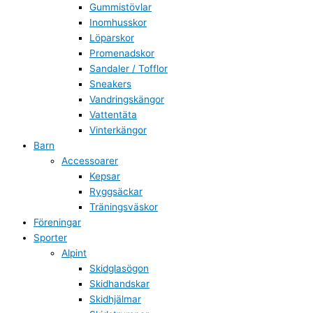
Gummistövlar
Inomhusskor
Löparskor
Promenadskor
Sandaler / Tofflor
Sneakers
Vandringskängor
Vattentäta
Vinterkängor
Barn
Accessoarer
Kepsar
Ryggsäckar
Träningsväskor
Föreningar
Sporter
Alpint
Skidglasögon
Skidhandskar
Skidhjälmar