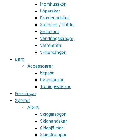
Inomhusskor
Löparskor
Promenadskor
Sandaler / Tofflor
Sneakers
Vandringskängor
Vattentäta
Vinterkängor
Barn
Accessoarer
Kepsar
Ryggsäckar
Träningsväskor
Föreningar
Sporter
Alpint
Skidglasögon
Skidhandskar
Skidhjälmar
Skidstrumpor