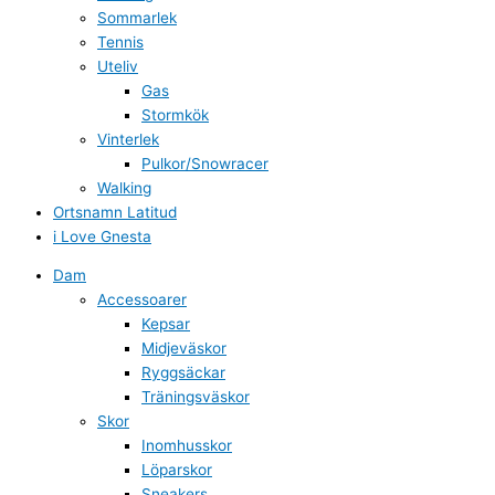
Sommarlek
Tennis
Uteliv
Gas
Stormkök
Vinterlek
Pulkor/Snowracer
Walking
Ortsnamn Latitud
i Love Gnesta
Dam
Accessoarer
Kepsar
Midjeväskor
Ryggsäckar
Träningsväskor
Skor
Inomhusskor
Löparskor
Sneakers