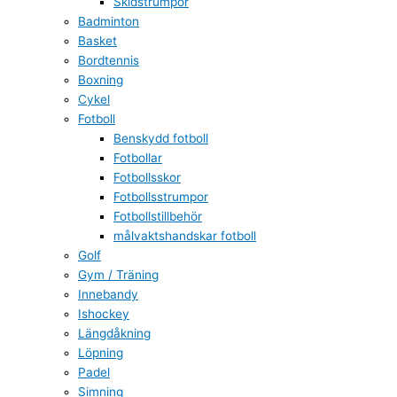
Skidstrumpor
Badminton
Basket
Bordtennis
Boxning
Cykel
Fotboll
Benskydd fotboll
Fotbollar
Fotbollsskor
Fotbollsstrumpor
Fotbollstillbehör
målvaktshandskar fotboll
Golf
Gym / Träning
Innebandy
Ishockey
Längdåkning
Löpning
Padel
Simning