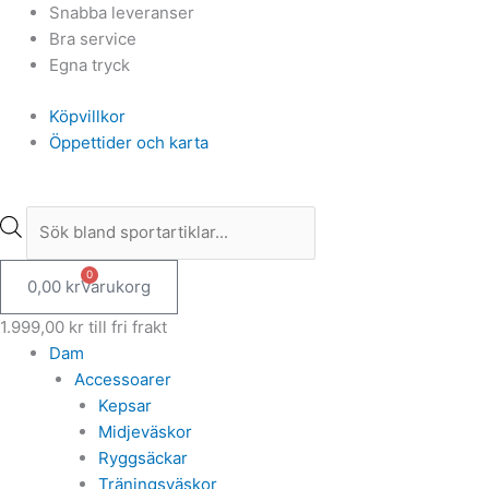
Hoppa
Products
Products
Snabba leveranser
till
search
search
Bra service
innehåll
Egna tryck
Köpvillkor
Öppettider och karta
0
0,00
kr
Varukorg
1.999,00
kr
till fri frakt
Dam
Accessoarer
Kepsar
Midjeväskor
Ryggsäckar
Träningsväskor