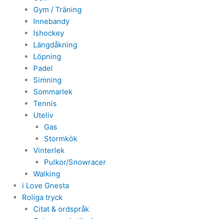
Gym / Träning
Innebandy
Ishockey
Längdåkning
Löpning
Padel
Simning
Sommarlek
Tennis
Uteliv
Gas
Stormkök
Vinterlek
Pulkor/Snowracer
Walking
i Love Gnesta
Roliga tryck
Citat & ordspråk