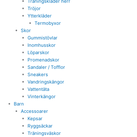
Träningskläder herr
Tröjor
Ytterkläder
Termobyxor
Skor
Gummistövlar
Inomhusskor
Löparskor
Promenadskor
Sandaler / Tofflor
Sneakers
Vandringskängor
Vattentäta
Vinterkängor
Barn
Accessoarer
Kepsar
Ryggsäckar
Träningsväskor