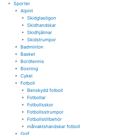
Sporter
Alpint
Skidglasögon
Skidhandskar
Skidhjälmar
Skidstrumpor
Badminton
Basket
Bordtennis
Boxning
Cykel
Fotboll
Benskydd fotboll
Fotbollar
Fotbollsskor
Fotbollsstrumpor
Fotbollstillbehör
målvaktshandskar fotboll
Golf