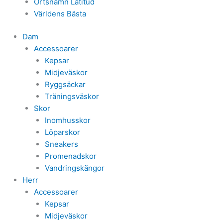
Ortsnamn Latitud
Världens Bästa
Dam
Accessoarer
Kepsar
Midjeväskor
Ryggsäckar
Träningsväskor
Skor
Inomhusskor
Löparskor
Sneakers
Promenadskor
Vandringskängor
Herr
Accessoarer
Kepsar
Midjeväskor