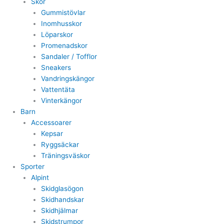
Skor
Gummistövlar
Inomhusskor
Löparskor
Promenadskor
Sandaler / Tofflor
Sneakers
Vandringskängor
Vattentäta
Vinterkängor
Barn
Accessoarer
Kepsar
Ryggsäckar
Träningsväskor
Sporter
Alpint
Skidglasögon
Skidhandskar
Skidhjälmar
Skidstrumpor