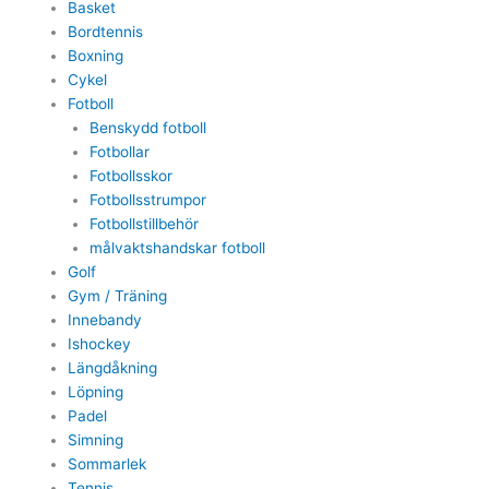
Basket
Bordtennis
Boxning
Cykel
Fotboll
Benskydd fotboll
Fotbollar
Fotbollsskor
Fotbollsstrumpor
Fotbollstillbehör
målvaktshandskar fotboll
Golf
Gym / Träning
Innebandy
Ishockey
Längdåkning
Löpning
Padel
Simning
Sommarlek
Tennis