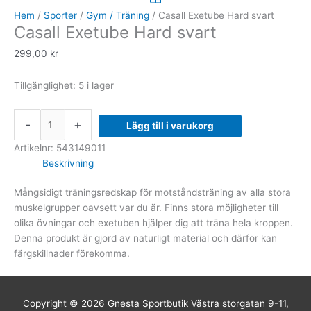
Hard
Hem
/
Sporter
/
Gym / Träning
/ Casall Exetube Hard svart
Casall Exetube Hard svart
svart
mängd
299,00
kr
Tillgänglighet:
5 i lager
-
+
Lägg till i varukorg
Artikelnr:
543149011
Beskrivning
Mångsidigt träningsredskap för motståndsträning av alla stora
muskelgrupper oavsett var du är. Finns stora möjligheter till
olika övningar och exetuben hjälper dig att träna hela kroppen.
Denna produkt är gjord av naturligt material och därför kan
färgskillnader förekomma.
Copyright © 2026
Gnesta Sportbutik
Västra storgatan 9-11,