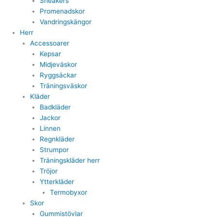
Sneakers
Promenadskor
Vandringskängor
Herr
Accessoarer
Kepsar
Midjeväskor
Ryggsäckar
Träningsväskor
Kläder
Badkläder
Jackor
Linnen
Regnkläder
Strumpor
Träningskläder herr
Tröjor
Ytterkläder
Termobyxor
Skor
Gummistövlar