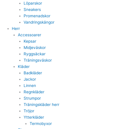
Löparskor
Sneakers
Promenadskor
Vandringskängor
Herr
Accessoarer
Kepsar
Midjeväskor
Ryggsäckar
Träningsväskor
Kläder
Badkläder
Jackor
Linnen
Regnkläder
Strumpor
Träningskläder herr
Tröjor
Ytterkläder
Termobyxor