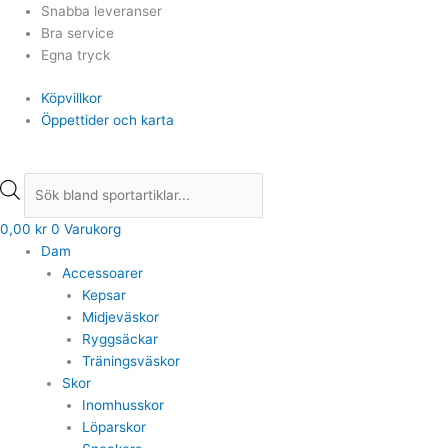
Hoppa
Products
Products
Snabba leveranser
till
search
search
Bra service
innehåll
Egna tryck
Köpvillkor
Öppettider och karta
0,00
kr
0
Varukorg
Dam
Accessoarer
Kepsar
Midjeväskor
Ryggsäckar
Träningsväskor
Skor
Inomhusskor
Löparskor