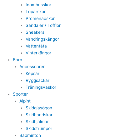
Inomhusskor
Löparskor
Promenadskor
Sandaler / Tofflor
Sneakers
Vandringskängor
Vattentäta
Vinterkängor
Barn
Accessoarer
Kepsar
Ryggsäckar
Träningsväskor
Sporter
Alpint
Skidglasögon
Skidhandskar
Skidhjälmar
Skidstrumpor
Badminton