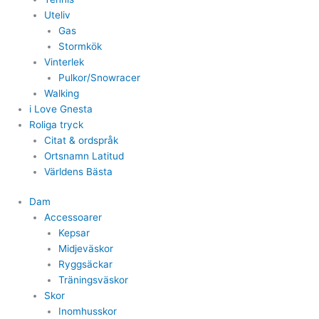
Uteliv
Gas
Stormkök
Vinterlek
Pulkor/Snowracer
Walking
i Love Gnesta
Roliga tryck
Citat & ordspråk
Ortsnamn Latitud
Världens Bästa
Dam
Accessoarer
Kepsar
Midjeväskor
Ryggsäckar
Träningsväskor
Skor
Inomhusskor