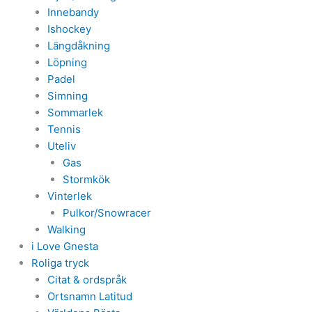
Innebandy
Ishockey
Längdåkning
Löpning
Padel
Simning
Sommarlek
Tennis
Uteliv
Gas
Stormkök
Vinterlek
Pulkor/Snowracer
Walking
i Love Gnesta
Roliga tryck
Citat & ordspråk
Ortsnamn Latitud