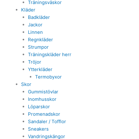
Träningsväskor
Kläder
Badkläder
Jackor
Linnen
Regnkläder
Strumpor
Träningskläder herr
Tröjor
Ytterkläder
Termobyxor
Skor
Gummistövlar
Inomhusskor
Löparskor
Promenadskor
Sandaler / Tofflor
Sneakers
Vandringskängor