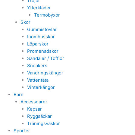
Tröjor
Ytterkläder
Termobyxor
Skor
Gummistövlar
Inomhusskor
Löparskor
Promenadskor
Sandaler / Tofflor
Sneakers
Vandringskängor
Vattentäta
Vinterkängor
Barn
Accessoarer
Kepsar
Ryggsäckar
Träningsväskor
Sporter