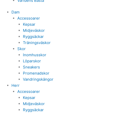
Världens Bästa
Dam
Accessoarer
Kepsar
Midjeväskor
Ryggsäckar
Träningsväskor
Skor
Inomhusskor
Löparskor
Sneakers
Promenadskor
Vandringskängor
Herr
Accessoarer
Kepsar
Midjeväskor
Ryggsäckar