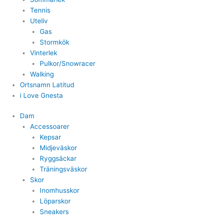
Tennis
Uteliv
Gas
Stormkök
Vinterlek
Pulkor/Snowracer
Walking
Ortsnamn Latitud
i Love Gnesta
Dam
Accessoarer
Kepsar
Midjeväskor
Ryggsäckar
Träningsväskor
Skor
Inomhusskor
Löparskor
Sneakers