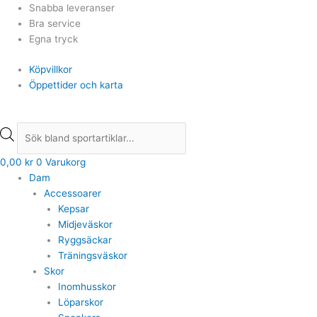
Hoppa
Products
Products
Snabba leveranser
till
search
search
Bra service
innehåll
Egna tryck
Köpvillkor
Öppettider och karta
0,00
kr
0
Varukorg
Dam
Accessoarer
Kepsar
Midjeväskor
Ryggsäckar
Träningsväskor
Skor
Inomhusskor
Löparskor