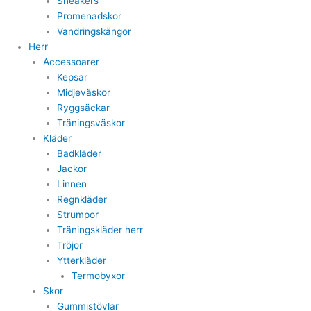
Sneakers
Promenadskor
Vandringskängor
Herr
Accessoarer
Kepsar
Midjeväskor
Ryggsäckar
Träningsväskor
Kläder
Badkläder
Jackor
Linnen
Regnkläder
Strumpor
Träningskläder herr
Tröjor
Ytterkläder
Termobyxor
Skor
Gummistövlar