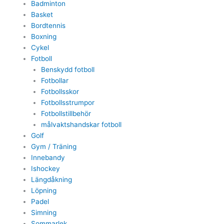
Badminton
Basket
Bordtennis
Boxning
Cykel
Fotboll
Benskydd fotboll
Fotbollar
Fotbollsskor
Fotbollsstrumpor
Fotbollstillbehör
målvaktshandskar fotboll
Golf
Gym / Träning
Innebandy
Ishockey
Längdåkning
Löpning
Padel
Simning
Sommarlek