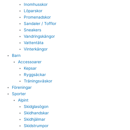
Inomhusskor
Löparskor
Promenadskor
Sandaler / Tofflor
Sneakers
Vandringskängor
Vattentäta
Vinterkängor
Barn
Accessoarer
Kepsar
Ryggsäckar
Träningsväskor
Föreningar
Sporter
Alpint
Skidglasögon
Skidhandskar
Skidhjälmar
Skidstrumpor