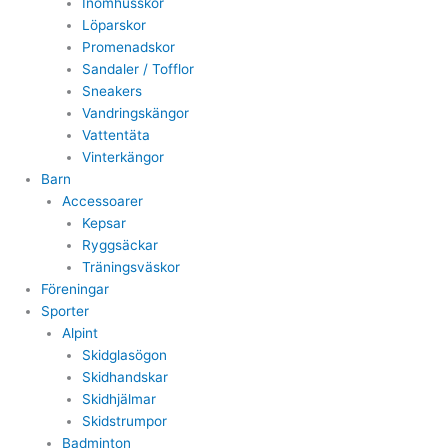
Inomhusskor
Löparskor
Promenadskor
Sandaler / Tofflor
Sneakers
Vandringskängor
Vattentäta
Vinterkängor
Barn
Accessoarer
Kepsar
Ryggsäckar
Träningsväskor
Föreningar
Sporter
Alpint
Skidglasögon
Skidhandskar
Skidhjälmar
Skidstrumpor
Badminton