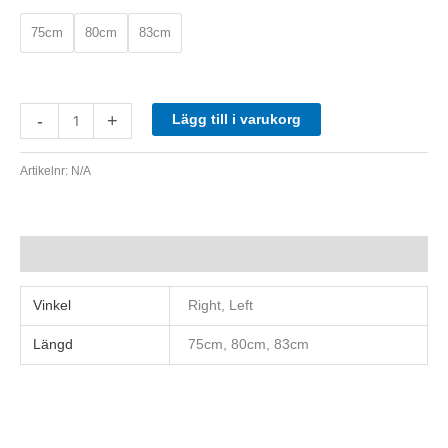
75cm
80cm
83cm
-
+
Lägg till i varukorg
Artikelnr:
N/A
Ytterligare information
Vinkel
Right, Left
Längd
75cm, 80cm, 83cm