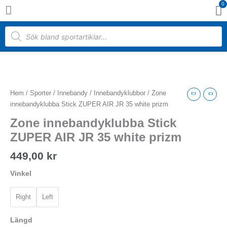
0
Hoppa
Va
till
innehåll
Products
search
Zone
innebandyklubba
Stick
Hem
/
Sporter
/
Innebandy
/
Innebandyklubbor
/ Zone
ZUPER
innebandyklubba Stick ZUPER AIR JR 35 white prizm
AIR
Zone innebandyklubba Stick
JR
35
ZUPER AIR JR 35 white prizm
white
449,00
kr
prizm
mängd
Vinkel
Right
Left
Längd