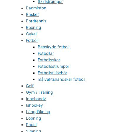
Skidstrumpor
Badminton
Basket
Bordtennis
Boxning
Cykel
Fotboll
Benskydd fotboll
Fotbollar
Fotbollsskor
Fotbollsstrumpor
Fotbollstillbehör
målvaktshandskar fotboll
Golf
Gym / Träning
Innebandy
Ishockey
Längdåkning
Löpning
Padel
Simning