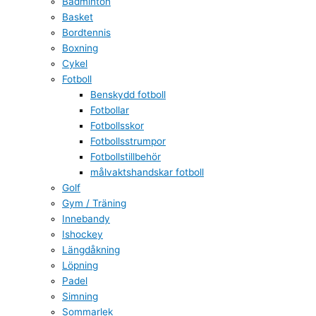
Badminton
Basket
Bordtennis
Boxning
Cykel
Fotboll
Benskydd fotboll
Fotbollar
Fotbollsskor
Fotbollsstrumpor
Fotbollstillbehör
målvaktshandskar fotboll
Golf
Gym / Träning
Innebandy
Ishockey
Längdåkning
Löpning
Padel
Simning
Sommarlek