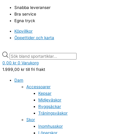
Hoppa
Woolpower
Products
Products
Snabba leveranser
till
Long
search
search
Bra service
innehåll
Johns
Egna tryck
200,
Dark
Köpvillkor
Navy
Öppettider och karta
mängd
0,00
kr
0
Varukorg
1.999,00
kr
till fri frakt
Dam
Accessoarer
Kepsar
Midjeväskor
Ryggsäckar
Träningsväskor
Skor
Inomhusskor
Löparskor