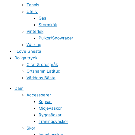
Tennis
Uteliv
Gas
Stormkök
Vinterlek
Pulkor/Snowracer
Walking
i Love Gnesta
Roliga tryck
Citat & ordspråk
Ortsnamn Latitud
Världens Bästa
Dam
Accessoarer
Kepsar
Midjeväskor
Ryggsäckar
Träningsväskor
Skor
Inomhusskor