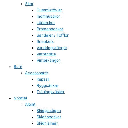
Skor
Gummistövlar
Inomhusskor
Löparskor
Promenadskor
Sandaler / Tofflor
Sneakers
Vandringskängor
Vattentäta
Vinterkängor
Barn
Accessoarer
Kepsar
Ryggsäckar
Träningsväskor
Sporter
Alpint
Skidglasögon
Skidhandskar
Skidhjälmar