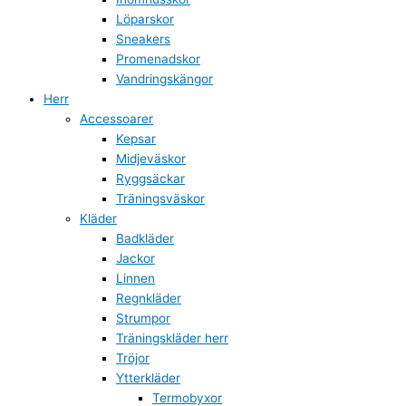
Löparskor
Sneakers
Promenadskor
Vandringskängor
Herr
Accessoarer
Kepsar
Midjeväskor
Ryggsäckar
Träningsväskor
Kläder
Badkläder
Jackor
Linnen
Regnkläder
Strumpor
Träningskläder herr
Tröjor
Ytterkläder
Termobyxor