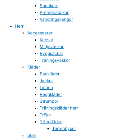
Sneakers
Promenadskor
Vandringskängor
Herr
Accessoarer
Kepsar
Midjeväskor
Ryggsäckar
Träningsväskor
Kläder
Badkläder
Jackor
Linnen
Regnkläder
Strumpor
Träningskläder herr
Tröjor
Ytterkläder
Termobyxor
Skor