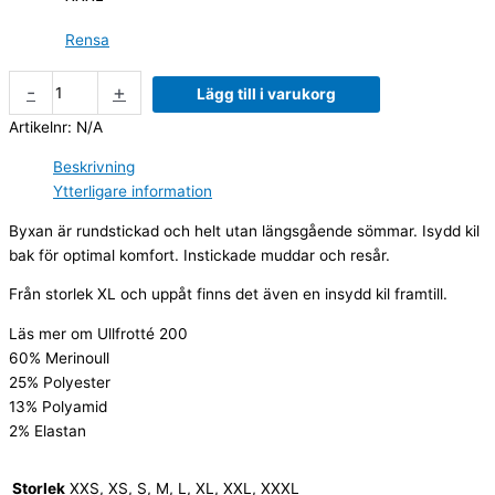
Rensa
-
+
Lägg till i varukorg
Artikelnr:
N/A
Beskrivning
Ytterligare information
Byxan är rundstickad och helt utan längsgående sömmar. Isydd kil
bak för optimal komfort. Instickade muddar och resår.
Från storlek XL och uppåt finns det även en insydd kil framtill.
Läs mer om Ullfrotté 200
60% Merinoull
25% Polyester
13% Polyamid
2% Elastan
Storlek
XXS, XS, S, M, L, XL, XXL, XXXL