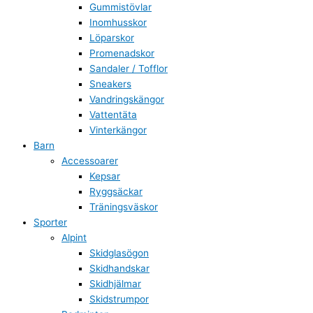
Gummistövlar
Inomhusskor
Löparskor
Promenadskor
Sandaler / Tofflor
Sneakers
Vandringskängor
Vattentäta
Vinterkängor
Barn
Accessoarer
Kepsar
Ryggsäckar
Träningsväskor
Sporter
Alpint
Skidglasögon
Skidhandskar
Skidhjälmar
Skidstrumpor