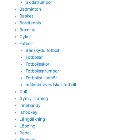
Skidstrumpor
Badminton
Basket
Bordtennis
Boxning
Cykel
Fotboll
Benskydd fotboll
Fotbollar
Fotbollsskor
Fotbollsstrumpor
Fotbollstillbehör
målvaktshandskar fotboll
Golf
Gym / Träning
Innebandy
Ishockey
Längdåkning
Löpning
Padel
Simning