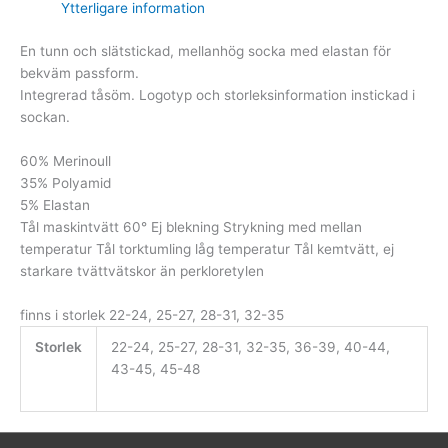
Ytterligare information
En tunn och slätstickad, mellanhög socka med elastan för
bekväm passform.
Integrerad tåsöm. Logotyp och storleksinformation instickad i
sockan.
60% Merinoull
35% Polyamid
5% Elastan
Tål maskintvätt 60° Ej blekning Strykning med mellan
temperatur Tål torktumling låg temperatur Tål kemtvätt, ej
starkare tvättvätskor än perkloretylen
finns i storlek 22-24, 25-27, 28-31, 32-35
Storlek
22-24, 25-27, 28-31, 32-35, 36-39, 40-44,
43-45, 45-48