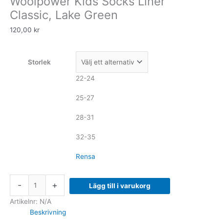
Woolpower Kids Socks Liner
Lake
Classic, Lake Green
Green
120,00
kr
mängd
Storlek
22-24
25-27
28-31
32-35
Rensa
-
+
Lägg till i varukorg
Artikelnr:
N/A
Beskrivning