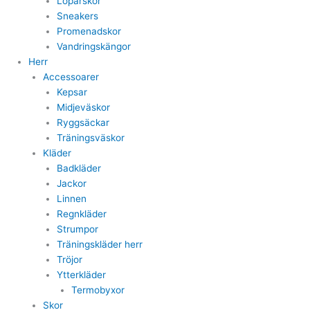
Löparskor
Sneakers
Promenadskor
Vandringskängor
Herr
Accessoarer
Kepsar
Midjeväskor
Ryggsäckar
Träningsväskor
Kläder
Badkläder
Jackor
Linnen
Regnkläder
Strumpor
Träningskläder herr
Tröjor
Ytterkläder
Termobyxor
Skor