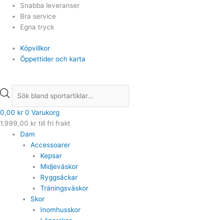
Hoppa
Products
Products
Snabba leveranser
till
search
search
Bra service
innehåll
Egna tryck
Köpvillkor
Öppettider och karta
0,00
kr
0
Varukorg
1.999,00
kr
till fri frakt
Dam
Accessoarer
Kepsar
Midjeväskor
Ryggsäckar
Träningsväskor
Skor
Inomhusskor