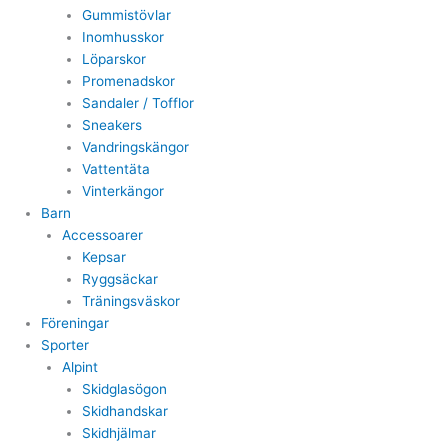
Gummistövlar
Inomhusskor
Löparskor
Promenadskor
Sandaler / Tofflor
Sneakers
Vandringskängor
Vattentäta
Vinterkängor
Barn
Accessoarer
Kepsar
Ryggsäckar
Träningsväskor
Föreningar
Sporter
Alpint
Skidglasögon
Skidhandskar
Skidhjälmar