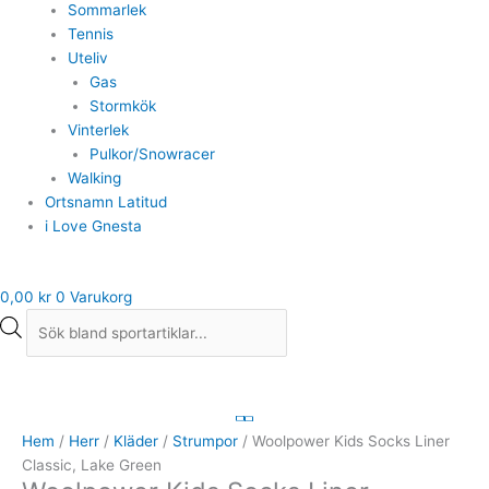
Sommarlek
Tennis
Uteliv
Gas
Stormkök
Vinterlek
Pulkor/Snowracer
Walking
Ortsnamn Latitud
i Love Gnesta
0,00
kr
0
Varukorg
Woolpower
Kids
Socks
Hem
/
Herr
/
Kläder
/
Strumpor
/ Woolpower Kids Socks Liner
Liner
Classic, Lake Green
Classic,