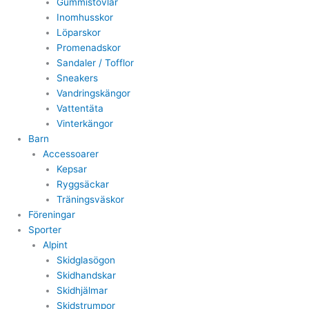
Gummistövlar
Inomhusskor
Löparskor
Promenadskor
Sandaler / Tofflor
Sneakers
Vandringskängor
Vattentäta
Vinterkängor
Barn
Accessoarer
Kepsar
Ryggsäckar
Träningsväskor
Föreningar
Sporter
Alpint
Skidglasögon
Skidhandskar
Skidhjälmar
Skidstrumpor