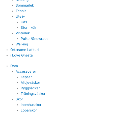
Sommarlek
Tennis
Uteliv
Gas
Stormkök
Vinterlek
Pulkor/Snowracer
Walking
Ortsnamn Latitud
i Love Gnesta
Dam
Accessoarer
Kepsar
Midjeväskor
Ryggsäckar
Träningsväskor
Skor
Inomhusskor
Löparskor