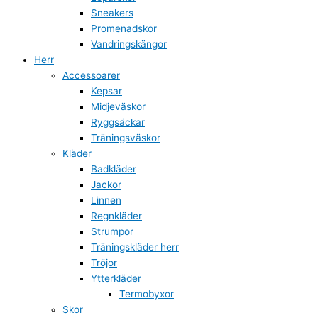
Sneakers
Promenadskor
Vandringskängor
Herr
Accessoarer
Kepsar
Midjeväskor
Ryggsäckar
Träningsväskor
Kläder
Badkläder
Jackor
Linnen
Regnkläder
Strumpor
Träningskläder herr
Tröjor
Ytterkläder
Termobyxor
Skor