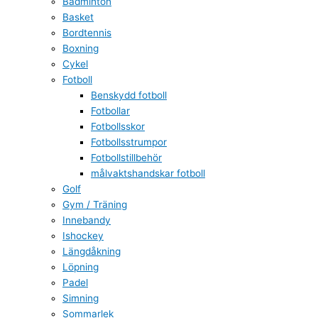
Badminton
Basket
Bordtennis
Boxning
Cykel
Fotboll
Benskydd fotboll
Fotbollar
Fotbollsskor
Fotbollsstrumpor
Fotbollstillbehör
målvaktshandskar fotboll
Golf
Gym / Träning
Innebandy
Ishockey
Längdåkning
Löpning
Padel
Simning
Sommarlek