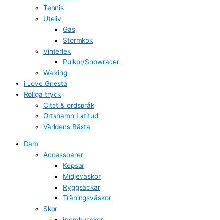
Tennis
Uteliv
Gas
Stormkök
Vinterlek
Pulkor/Snowracer
Walking
i Love Gnesta
Roliga tryck
Citat & ordspråk
Ortsnamn Latitud
Världens Bästa
Dam
Accessoarer
Kepsar
Midjeväskor
Ryggsäckar
Träningsväskor
Skor
Inomhusskor