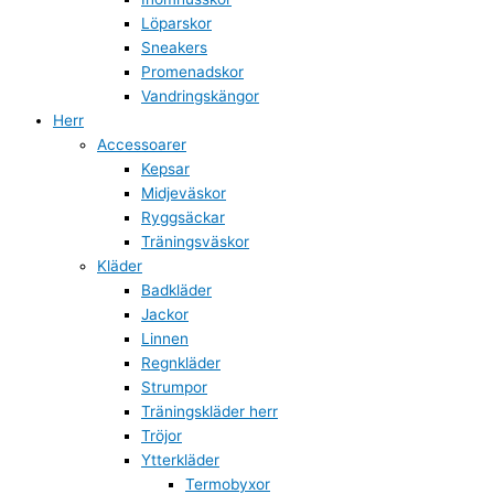
Löparskor
Sneakers
Promenadskor
Vandringskängor
Herr
Accessoarer
Kepsar
Midjeväskor
Ryggsäckar
Träningsväskor
Kläder
Badkläder
Jackor
Linnen
Regnkläder
Strumpor
Träningskläder herr
Tröjor
Ytterkläder
Termobyxor