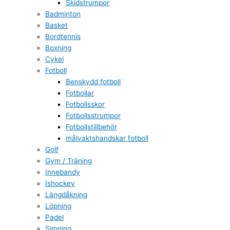
Skidstrumpor
Badminton
Basket
Bordtennis
Boxning
Cykel
Fotboll
Benskydd fotboll
Fotbollar
Fotbollsskor
Fotbollsstrumpor
Fotbollstillbehör
målvaktshandskar fotboll
Golf
Gym / Träning
Innebandy
Ishockey
Längdåkning
Löpning
Padel
Simning