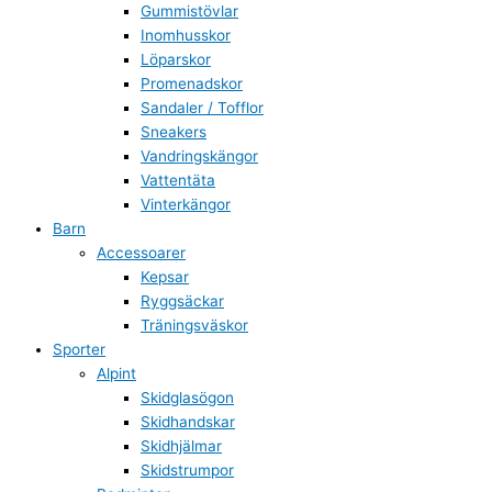
Gummistövlar
Inomhusskor
Löparskor
Promenadskor
Sandaler / Tofflor
Sneakers
Vandringskängor
Vattentäta
Vinterkängor
Barn
Accessoarer
Kepsar
Ryggsäckar
Träningsväskor
Sporter
Alpint
Skidglasögon
Skidhandskar
Skidhjälmar
Skidstrumpor