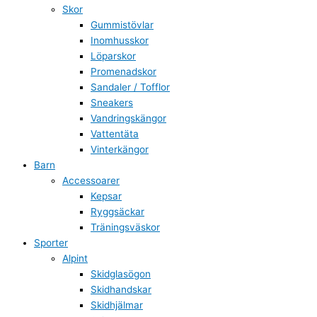
Skor
Gummistövlar
Inomhusskor
Löparskor
Promenadskor
Sandaler / Tofflor
Sneakers
Vandringskängor
Vattentäta
Vinterkängor
Barn
Accessoarer
Kepsar
Ryggsäckar
Träningsväskor
Sporter
Alpint
Skidglasögon
Skidhandskar
Skidhjälmar