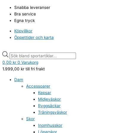
Hoppa
Wilson
Products
Products
Snabba leveranser
till
Basketboll
search
search
Bra service
innehåll
NCAA
Egna tryck
Era
storlek
Köpvillkor
7
Öppettider och karta
mängd
0,00
kr
0
Varukorg
1.999,00
kr
till fri frakt
Dam
Accessoarer
Kepsar
Midjeväskor
Ryggsäckar
Träningsväskor
Skor
Inomhusskor
Löparskor