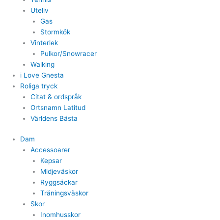
Uteliv
Gas
Stormkök
Vinterlek
Pulkor/Snowracer
Walking
i Love Gnesta
Roliga tryck
Citat & ordspråk
Ortsnamn Latitud
Världens Bästa
Dam
Accessoarer
Kepsar
Midjeväskor
Ryggsäckar
Träningsväskor
Skor
Inomhusskor