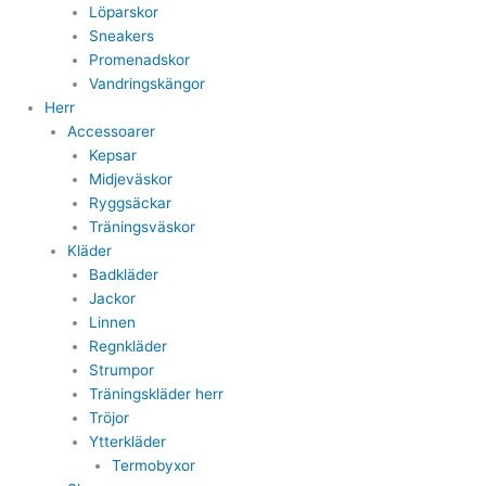
Löparskor
Sneakers
Promenadskor
Vandringskängor
Herr
Accessoarer
Kepsar
Midjeväskor
Ryggsäckar
Träningsväskor
Kläder
Badkläder
Jackor
Linnen
Regnkläder
Strumpor
Träningskläder herr
Tröjor
Ytterkläder
Termobyxor