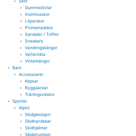
Skor
Gummistövlar
Inomhusskor
Löparskor
Promenadskor
Sandaler / Tofflor
Sneakers
Vandringskängor
Vattentäta
Vinterkängor
Barn
Accessoarer
Kepsar
Ryggsäckar
Träningsväskor
Sporter
Alpint
Skidglasögon
Skidhandskar
Skidhjälmar
Skidstrumpor