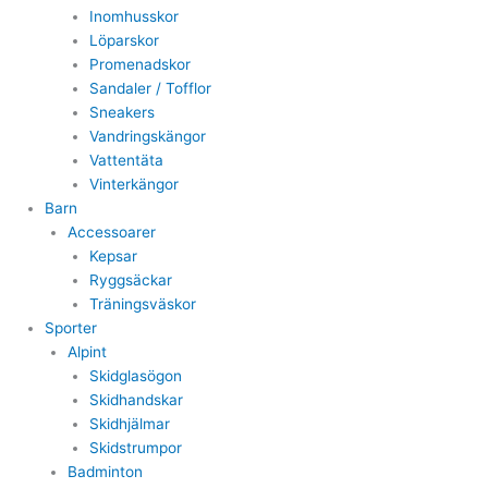
Inomhusskor
Löparskor
Promenadskor
Sandaler / Tofflor
Sneakers
Vandringskängor
Vattentäta
Vinterkängor
Barn
Accessoarer
Kepsar
Ryggsäckar
Träningsväskor
Sporter
Alpint
Skidglasögon
Skidhandskar
Skidhjälmar
Skidstrumpor
Badminton