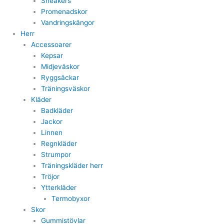
Sneakers
Promenadskor
Vandringskängor
Herr
Accessoarer
Kepsar
Midjeväskor
Ryggsäckar
Träningsväskor
Kläder
Badkläder
Jackor
Linnen
Regnkläder
Strumpor
Träningskläder herr
Tröjor
Ytterkläder
Termobyxor
Skor
Gummistövlar