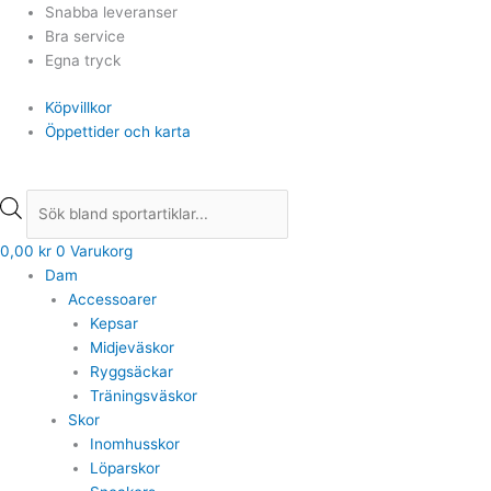
Hoppa
Products
Products
Snabba leveranser
till
search
search
Bra service
innehåll
Egna tryck
Köpvillkor
Öppettider och karta
0,00
kr
0
Varukorg
Dam
Accessoarer
Kepsar
Midjeväskor
Ryggsäckar
Träningsväskor
Skor
Inomhusskor
Löparskor