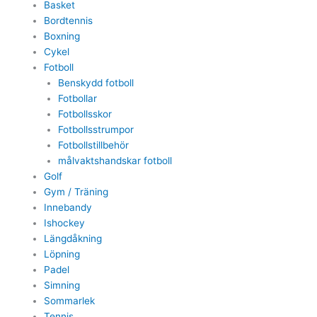
Basket
Bordtennis
Boxning
Cykel
Fotboll
Benskydd fotboll
Fotbollar
Fotbollsskor
Fotbollsstrumpor
Fotbollstillbehör
målvaktshandskar fotboll
Golf
Gym / Träning
Innebandy
Ishockey
Längdåkning
Löpning
Padel
Simning
Sommarlek
Tennis