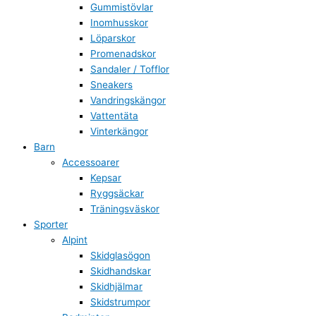
Gummistövlar
Inomhusskor
Löparskor
Promenadskor
Sandaler / Tofflor
Sneakers
Vandringskängor
Vattentäta
Vinterkängor
Barn
Accessoarer
Kepsar
Ryggsäckar
Träningsväskor
Sporter
Alpint
Skidglasögon
Skidhandskar
Skidhjälmar
Skidstrumpor