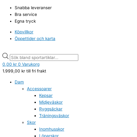
Hoppa
Leaf
Products
Products
Snabba leveranser
till
Siljan
search
search
Bra service
innehåll
Vinterkänga
Egna tryck
navy
orange
Köpvillkor
mängd
Öppettider och karta
0,00
kr
0
Varukorg
1.999,00
kr
till fri frakt
Dam
Accessoarer
Kepsar
Midjeväskor
Ryggsäckar
Träningsväskor
Skor
Inomhusskor
Löparskor