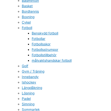
Badminton
Basket
Bordtennis
Boxning
Cykel
Fotboll
Benskydd fotboll
Fotbollar
Fotbollsskor
Fotbollsstrumpor
Fotbollstillbehör
målvaktshandskar fotboll
Golf
Gym / Träning
Innebandy
Ishockey
Längdåkning
Löpning
Padel
Simning
Sommarlek