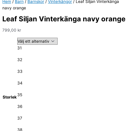
Hem
/
Barn
/
Barnskor
/
Vinterkängor
/ Leaf Siljan Vinterkänga
navy orange
Leaf Siljan Vinterkänga navy orange
799,00
kr
31
32
33
34
35
Storlek
36
37
38