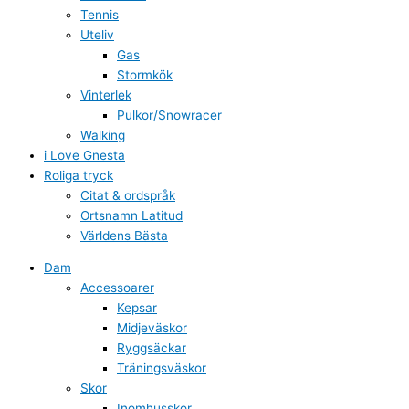
Tennis
Uteliv
Gas
Stormkök
Vinterlek
Pulkor/Snowracer
Walking
i Love Gnesta
Roliga tryck
Citat & ordspråk
Ortsnamn Latitud
Världens Bästa
Dam
Accessoarer
Kepsar
Midjeväskor
Ryggsäckar
Träningsväskor
Skor
Inomhusskor