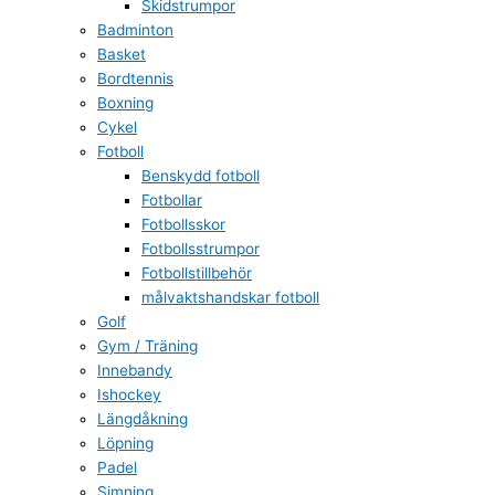
Skidstrumpor
Badminton
Basket
Bordtennis
Boxning
Cykel
Fotboll
Benskydd fotboll
Fotbollar
Fotbollsskor
Fotbollsstrumpor
Fotbollstillbehör
målvaktshandskar fotboll
Golf
Gym / Träning
Innebandy
Ishockey
Längdåkning
Löpning
Padel
Simning