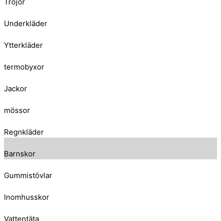
Tröjor
Underkläder
Ytterkläder
termobyxor
Jackor
mössor
Regnkläder
Barnskor
Gummistövlar
Inomhusskor
Vattentäta