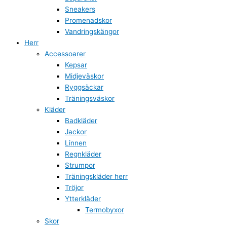
Sneakers
Promenadskor
Vandringskängor
Herr
Accessoarer
Kepsar
Midjeväskor
Ryggsäckar
Träningsväskor
Kläder
Badkläder
Jackor
Linnen
Regnkläder
Strumpor
Träningskläder herr
Tröjor
Ytterkläder
Termobyxor
Skor