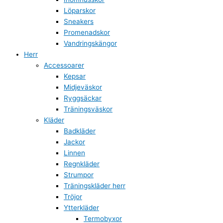
Löparskor
Sneakers
Promenadskor
Vandringskängor
Herr
Accessoarer
Kepsar
Midjeväskor
Ryggsäckar
Träningsväskor
Kläder
Badkläder
Jackor
Linnen
Regnkläder
Strumpor
Träningskläder herr
Tröjor
Ytterkläder
Termobyxor