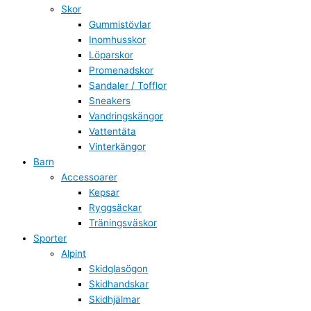
Skor
Gummistövlar
Inomhusskor
Löparskor
Promenadskor
Sandaler / Tofflor
Sneakers
Vandringskängor
Vattentäta
Vinterkängor
Barn
Accessoarer
Kepsar
Ryggsäckar
Träningsväskor
Sporter
Alpint
Skidglasögon
Skidhandskar
Skidhjälmar