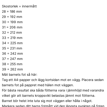
Skostorlek = innermått
28 = 186 mm
29 = 192 mm
30 = 199 mm
31 = 206 mm
32 = 212 mm
33 = 219 mm
34 = 225 mm
35 = 231 mm
36 = 242 mm
37 = 247 mm
38 = 255 mm
39 = 262 mm
Mät barnets fot så här:
Tag ett A4-papper och lägg kortsidan mot en vägg. Placera sedan
barnets fot på pappret med hälen mot väggen.
För bästa resultat ska båda fötterna vara i jämnhöjd med varandra
vilket gör att barnets kroppsvikt belastas jämnt mot fötterna.
Barnet bör helst inte luta sig mot väggen eller hålla i något.
Markera sedan ditt barns fotmått vid den längsta punkten på foten