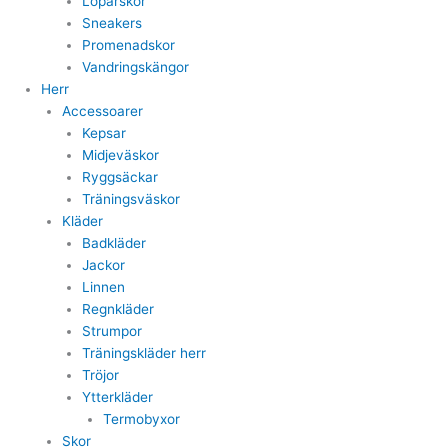
Löparskor
Sneakers
Promenadskor
Vandringskängor
Herr
Accessoarer
Kepsar
Midjeväskor
Ryggsäckar
Träningsväskor
Kläder
Badkläder
Jackor
Linnen
Regnkläder
Strumpor
Träningskläder herr
Tröjor
Ytterkläder
Termobyxor
Skor