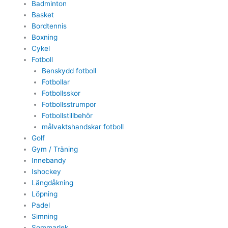
Badminton
Basket
Bordtennis
Boxning
Cykel
Fotboll
Benskydd fotboll
Fotbollar
Fotbollsskor
Fotbollsstrumpor
Fotbollstillbehör
målvaktshandskar fotboll
Golf
Gym / Träning
Innebandy
Ishockey
Längdåkning
Löpning
Padel
Simning
Sommarlek