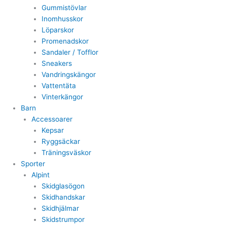
Gummistövlar
Inomhusskor
Löparskor
Promenadskor
Sandaler / Tofflor
Sneakers
Vandringskängor
Vattentäta
Vinterkängor
Barn
Accessoarer
Kepsar
Ryggsäckar
Träningsväskor
Sporter
Alpint
Skidglasögon
Skidhandskar
Skidhjälmar
Skidstrumpor