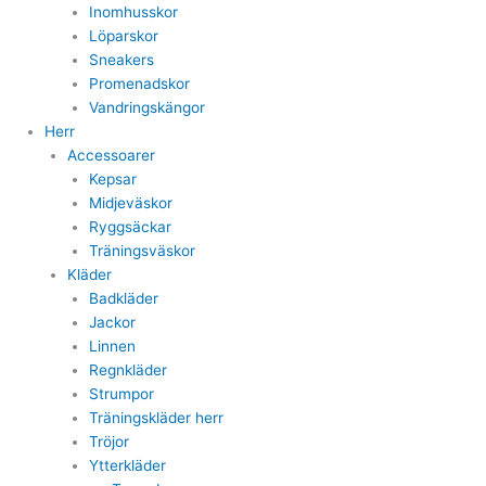
Inomhusskor
Löparskor
Sneakers
Promenadskor
Vandringskängor
Herr
Accessoarer
Kepsar
Midjeväskor
Ryggsäckar
Träningsväskor
Kläder
Badkläder
Jackor
Linnen
Regnkläder
Strumpor
Träningskläder herr
Tröjor
Ytterkläder