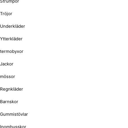
Strumpor
Tröjor
Underkläder
Ytterkläder
termobyxor
Jackor
mössor
Regnkläder
Barnskor
Gummistövlar
Inomhusskor