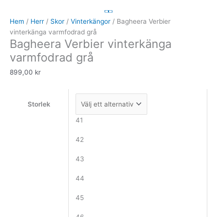
Verbier
vinterkänga
Hem
/
Herr
/
Skor
/
Vinterkängor
/ Bagheera Verbier
varmfodrad
vinterkänga varmfodrad grå
Bagheera Verbier vinterkänga
grå
mängd
varmfodrad grå
899,00
kr
Storlek
41
42
43
44
45