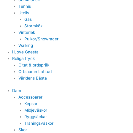
Tennis
Uteliv
Gas
Stormkök
Vinterlek
Pulkor/Snowracer
Walking
i Love Gnesta
Roliga tryck
Citat & ordspråk
Ortsnamn Latitud
Världens Bästa
Dam
Accessoarer
Kepsar
Midjeväskor
Ryggsäckar
Träningsväskor
Skor