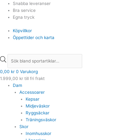
Hoppa
Products
Products
Snabba leveranser
till
search
search
Bra service
innehåll
Egna tryck
Köpvillkor
Öppettider och karta
0,00
kr
0
Varukorg
1.999,00
kr
till fri frakt
Dam
Accessoarer
Kepsar
Midjeväskor
Ryggsäckar
Träningsväskor
Skor
Inomhusskor