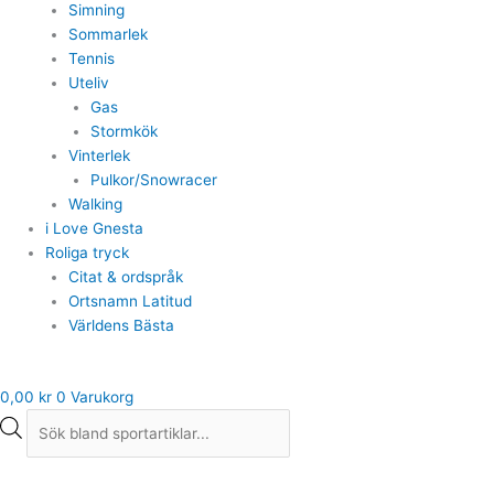
Simning
Sommarlek
Tennis
Uteliv
Gas
Stormkök
Vinterlek
Pulkor/Snowracer
Walking
i Love Gnesta
Roliga tryck
Citat & ordspråk
Ortsnamn Latitud
Världens Bästa
0,00
kr
0
Varukorg
Bagheera