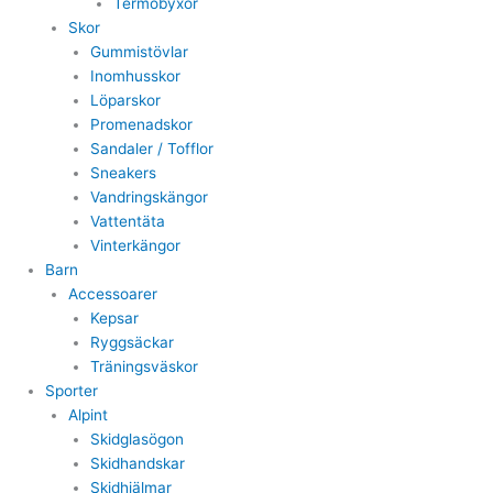
Termobyxor
Skor
Gummistövlar
Inomhusskor
Löparskor
Promenadskor
Sandaler / Tofflor
Sneakers
Vandringskängor
Vattentäta
Vinterkängor
Barn
Accessoarer
Kepsar
Ryggsäckar
Träningsväskor
Sporter
Alpint
Skidglasögon
Skidhandskar
Skidhjälmar