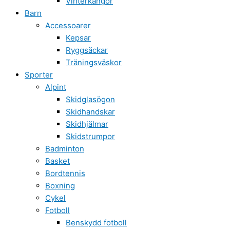
Vinterkängor
Barn
Accessoarer
Kepsar
Ryggsäckar
Träningsväskor
Sporter
Alpint
Skidglasögon
Skidhandskar
Skidhjälmar
Skidstrumpor
Badminton
Basket
Bordtennis
Boxning
Cykel
Fotboll
Benskydd fotboll