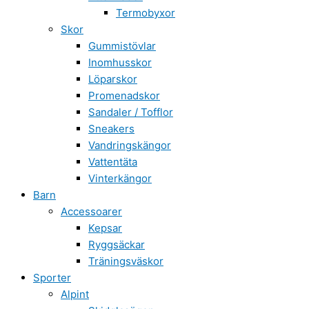
Termobyxor
Skor
Gummistövlar
Inomhusskor
Löparskor
Promenadskor
Sandaler / Tofflor
Sneakers
Vandringskängor
Vattentäta
Vinterkängor
Barn
Accessoarer
Kepsar
Ryggsäckar
Träningsväskor
Sporter
Alpint