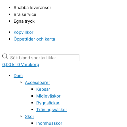
Hoppa
Products
Products
Snabba leveranser
till
search
search
Bra service
innehåll
Egna tryck
Köpvillkor
Öppettider och karta
0,00
kr
0
Varukorg
Dam
Accessoarer
Kepsar
Midjeväskor
Ryggsäckar
Träningsväskor
Skor
Inomhusskor