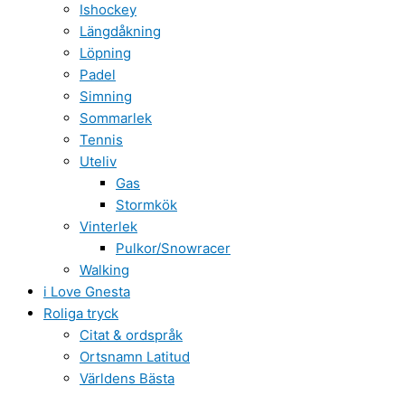
Ishockey
Längdåkning
Löpning
Padel
Simning
Sommarlek
Tennis
Uteliv
Gas
Stormkök
Vinterlek
Pulkor/Snowracer
Walking
i Love Gnesta
Roliga tryck
Citat & ordspråk
Ortsnamn Latitud
Världens Bästa