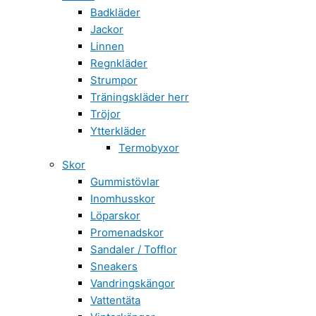
Badkläder
Jackor
Linnen
Regnkläder
Strumpor
Träningskläder herr
Tröjor
Ytterkläder
Termobyxor
Skor
Gummistövlar
Inomhusskor
Löparskor
Promenadskor
Sandaler / Tofflor
Sneakers
Vandringskängor
Vattentäta