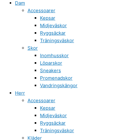
Dam
Accessoarer
Kepsar
Midjeväskor
Ryggsäckar
Träningsväskor
Skor
Inomhusskor
Löparskor
Sneakers
Promenadskor
Vandringskängor
Herr
Accessoarer
Kepsar
Midjeväskor
Ryggsäckar
Träningsväskor
Kläder