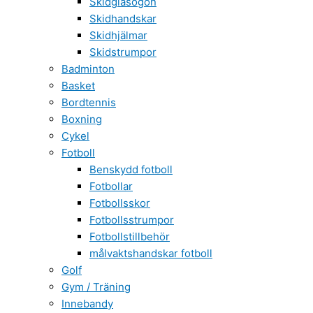
Skidglasögon
Skidhandskar
Skidhjälmar
Skidstrumpor
Badminton
Basket
Bordtennis
Boxning
Cykel
Fotboll
Benskydd fotboll
Fotbollar
Fotbollsskor
Fotbollsstrumpor
Fotbollstillbehör
målvaktshandskar fotboll
Golf
Gym / Träning
Innebandy