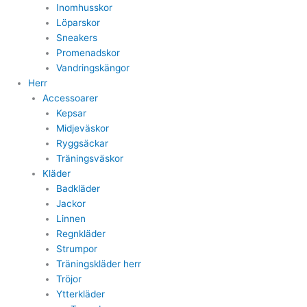
Inomhusskor
Löparskor
Sneakers
Promenadskor
Vandringskängor
Herr
Accessoarer
Kepsar
Midjeväskor
Ryggsäckar
Träningsväskor
Kläder
Badkläder
Jackor
Linnen
Regnkläder
Strumpor
Träningskläder herr
Tröjor
Ytterkläder