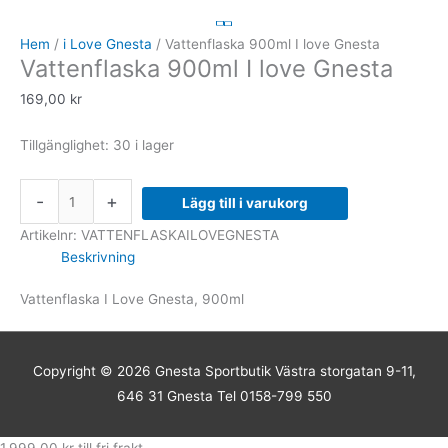
900ml
I
Hem
/
i Love Gnesta
/ Vattenflaska 900ml I love Gnesta
Vattenflaska 900ml I love Gnesta
love
Gnesta
169,00
kr
mängd
Tillgänglighet:
30 i lager
-
+
Lägg till i varukorg
Artikelnr:
VATTENFLASKAILOVEGNESTA
Beskrivning
Vattenflaska I Love Gnesta, 900ml
Copyright © 2026
Gnesta Sportbutik
Västra storgatan 9-11,
646 31 Gnesta Tel 0158-799 550
1.999,00
kr
till fri frakt