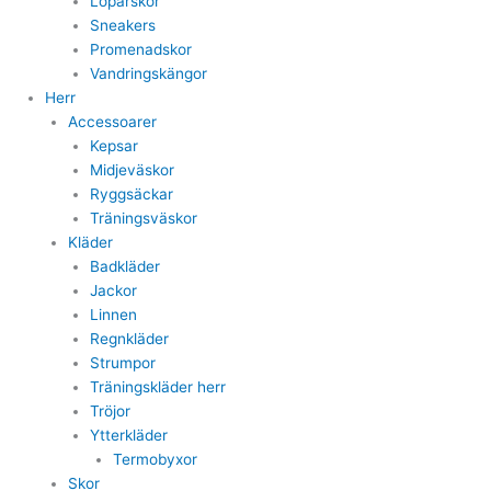
Löparskor
Sneakers
Promenadskor
Vandringskängor
Herr
Accessoarer
Kepsar
Midjeväskor
Ryggsäckar
Träningsväskor
Kläder
Badkläder
Jackor
Linnen
Regnkläder
Strumpor
Träningskläder herr
Tröjor
Ytterkläder
Termobyxor
Skor