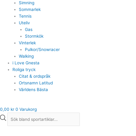
Simning
Sommarlek
Tennis
Uteliv
Gas
Stormkök
Vinterlek
Pulkor/Snowracer
Walking
i Love Gnesta
Roliga tryck
Citat & ordspråk
Ortsnamn Latitud
Världens Bästa
0,00
kr
0
Varukorg
Vattenflaska