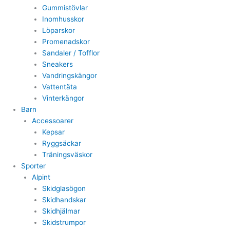
Gummistövlar
Inomhusskor
Löparskor
Promenadskor
Sandaler / Tofflor
Sneakers
Vandringskängor
Vattentäta
Vinterkängor
Barn
Accessoarer
Kepsar
Ryggsäckar
Träningsväskor
Sporter
Alpint
Skidglasögon
Skidhandskar
Skidhjälmar
Skidstrumpor