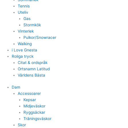
Tennis
Uteliv
Gas
Stormkök
Vinterlek
Pulkor/Snowracer
Walking
i Love Gnesta
Roliga tryck
Citat & ordspråk
Ortsnamn Latitud
Världens Bästa
Dam
Accessoarer
Kepsar
Midjeväskor
Ryggsäckar
Träningsväskor
Skor