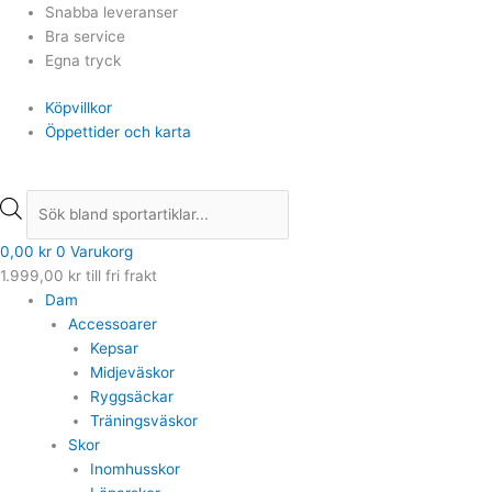
Hoppa
Products
Products
Snabba leveranser
till
search
search
Bra service
innehåll
Egna tryck
Köpvillkor
Öppettider och karta
0,00
kr
0
Varukorg
1.999,00
kr
till fri frakt
Dam
Accessoarer
Kepsar
Midjeväskor
Ryggsäckar
Träningsväskor
Skor
Inomhusskor