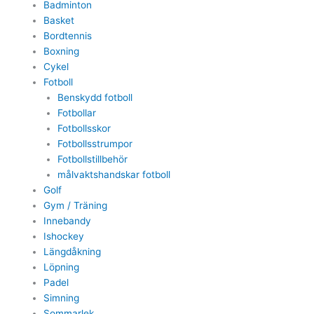
Badminton
Basket
Bordtennis
Boxning
Cykel
Fotboll
Benskydd fotboll
Fotbollar
Fotbollsskor
Fotbollsstrumpor
Fotbollstillbehör
målvaktshandskar fotboll
Golf
Gym / Träning
Innebandy
Ishockey
Längdåkning
Löpning
Padel
Simning
Sommarlek