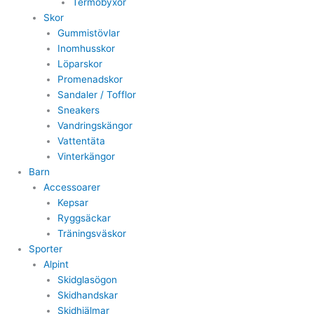
Termobyxor
Skor
Gummistövlar
Inomhusskor
Löparskor
Promenadskor
Sandaler / Tofflor
Sneakers
Vandringskängor
Vattentäta
Vinterkängor
Barn
Accessoarer
Kepsar
Ryggsäckar
Träningsväskor
Sporter
Alpint
Skidglasögon
Skidhandskar
Skidhjälmar