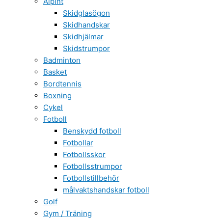
Alpint
Skidglasögon
Skidhandskar
Skidhjälmar
Skidstrumpor
Badminton
Basket
Bordtennis
Boxning
Cykel
Fotboll
Benskydd fotboll
Fotbollar
Fotbollsskor
Fotbollsstrumpor
Fotbollstillbehör
målvaktshandskar fotboll
Golf
Gym / Träning