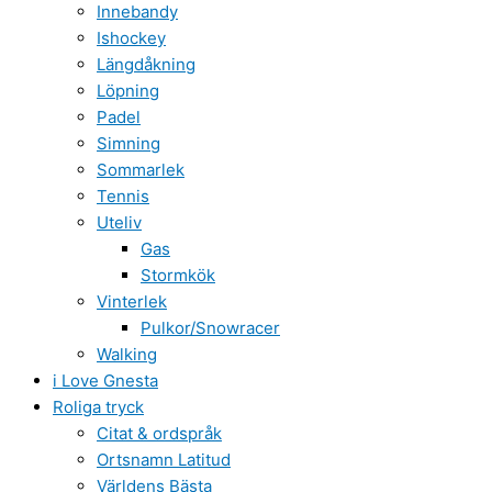
Innebandy
Ishockey
Längdåkning
Löpning
Padel
Simning
Sommarlek
Tennis
Uteliv
Gas
Stormkök
Vinterlek
Pulkor/Snowracer
Walking
i Love Gnesta
Roliga tryck
Citat & ordspråk
Ortsnamn Latitud
Världens Bästa