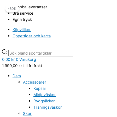
Hoppa
Röhnisch
Products
Products
Det
Det
Snabba leveranser
-30%
till
Unity
search
search
ursprungliga
nuvarande
Bra service
innehåll
Tee
priset
priset
Egna tryck
vit
var:
är:
mängd
349,00 kr.
244,00 kr.
Köpvillkor
Öppettider och karta
0,00
kr
0
Varukorg
1.999,00
kr
till fri frakt
Dam
Accessoarer
Kepsar
Midjeväskor
Ryggsäckar
Träningsväskor
Skor