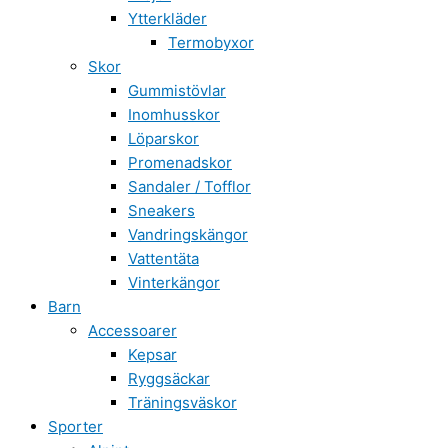
Ytterkläder
Termobyxor
Skor
Gummistövlar
Inomhusskor
Löparskor
Promenadskor
Sandaler / Tofflor
Sneakers
Vandringskängor
Vattentäta
Vinterkängor
Barn
Accessoarer
Kepsar
Ryggsäckar
Träningsväskor
Sporter