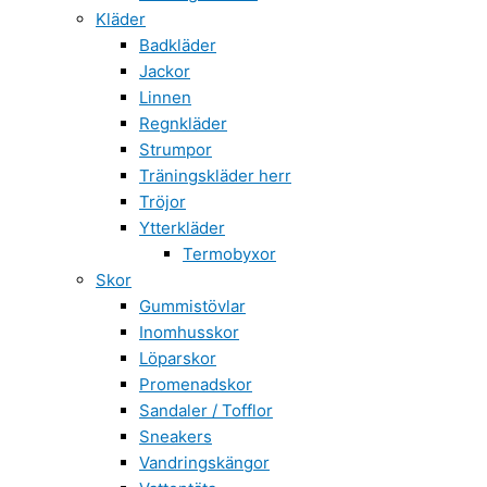
Kläder
Badkläder
Jackor
Linnen
Regnkläder
Strumpor
Träningskläder herr
Tröjor
Ytterkläder
Termobyxor
Skor
Gummistövlar
Inomhusskor
Löparskor
Promenadskor
Sandaler / Tofflor
Sneakers
Vandringskängor