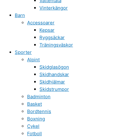
Vattentäta
Vinterkängor
Barn
Accessoarer
Kepsar
Ryggsäckar
Träningsväskor
Sporter
Alpint
Skidglasögon
Skidhandskar
Skidhjälmar
Skidstrumpor
Badminton
Basket
Bordtennis
Boxning
Cykel
Fotboll