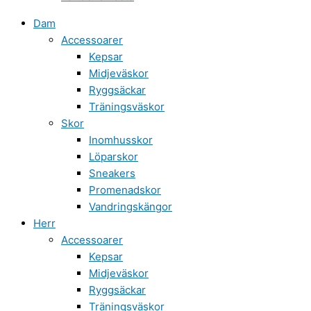
Dam
Accessoarer
Kepsar
Midjeväskor
Ryggsäckar
Träningsväskor
Skor
Inomhusskor
Löparskor
Sneakers
Promenadskor
Vandringskängor
Herr
Accessoarer
Kepsar
Midjeväskor
Ryggsäckar
Träningsväskor