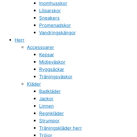
Inomhusskor
Löparskor
Sneakers
Promenadskor
Vandringskängor
Herr
Accessoarer
Kepsar
Midjeväskor
Ryggsäckar
Träningsväskor
Kläder
Badkläder
Jackor
Linnen
Regnkläder
Strumpor
Träningskläder herr
Tröjor