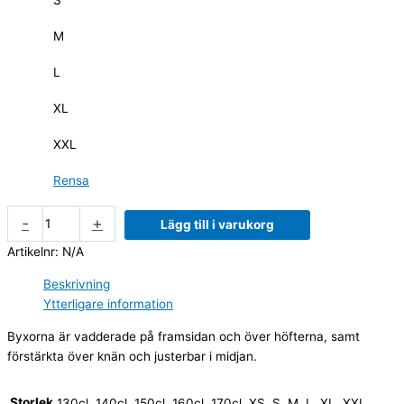
M
L
XL
XXL
Rensa
-
+
Lägg till i varukorg
Artikelnr:
N/A
Beskrivning
Ytterligare information
Byxorna är vadderade på framsidan och över höfterna, samt
förstärkta över knän och justerbar i midjan.
Storlek
130cl, 140cl, 150cl, 160cl, 170cl, XS, S, M, L, XL, XXL