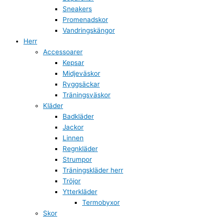
Sneakers
Promenadskor
Vandringskängor
Herr
Accessoarer
Kepsar
Midjeväskor
Ryggsäckar
Träningsväskor
Kläder
Badkläder
Jackor
Linnen
Regnkläder
Strumpor
Träningskläder herr
Tröjor
Ytterkläder
Termobyxor
Skor