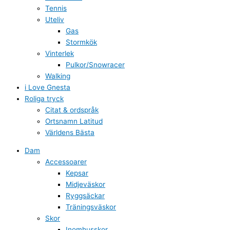
Tennis
Uteliv
Gas
Stormkök
Vinterlek
Pulkor/Snowracer
Walking
i Love Gnesta
Roliga tryck
Citat & ordspråk
Ortsnamn Latitud
Världens Bästa
Dam
Accessoarer
Kepsar
Midjeväskor
Ryggsäckar
Träningsväskor
Skor
Inomhusskor