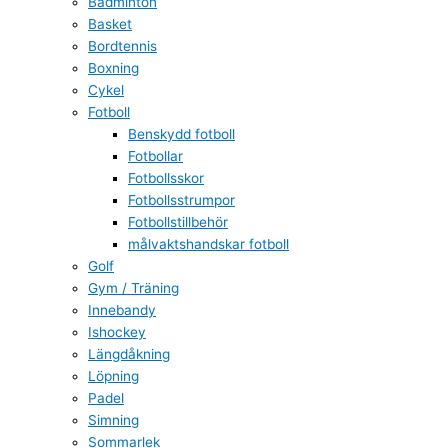
Badminton
Basket
Bordtennis
Boxning
Cykel
Fotboll
Benskydd fotboll
Fotbollar
Fotbollsskor
Fotbollsstrumpor
Fotbollstillbehör
målvaktshandskar fotboll
Golf
Gym / Träning
Innebandy
Ishockey
Längdåkning
Löpning
Padel
Simning
Sommarlek