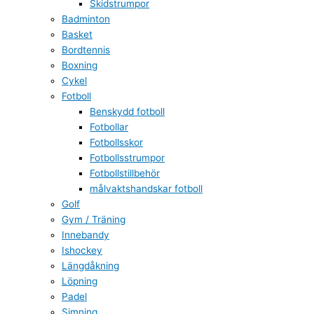
Skidstrumpor
Badminton
Basket
Bordtennis
Boxning
Cykel
Fotboll
Benskydd fotboll
Fotbollar
Fotbollsskor
Fotbollsstrumpor
Fotbollstillbehör
målvaktshandskar fotboll
Golf
Gym / Träning
Innebandy
Ishockey
Längdåkning
Löpning
Padel
Simning