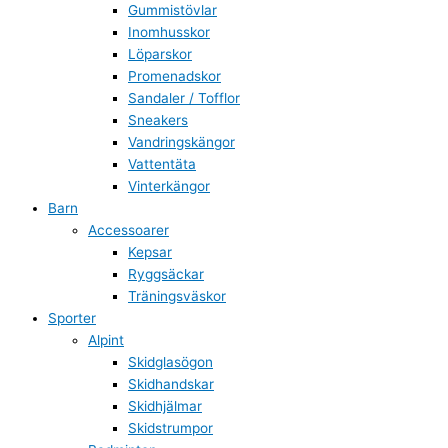
Gummistövlar
Inomhusskor
Löparskor
Promenadskor
Sandaler / Tofflor
Sneakers
Vandringskängor
Vattentäta
Vinterkängor
Barn
Accessoarer
Kepsar
Ryggsäckar
Träningsväskor
Sporter
Alpint
Skidglasögon
Skidhandskar
Skidhjälmar
Skidstrumpor