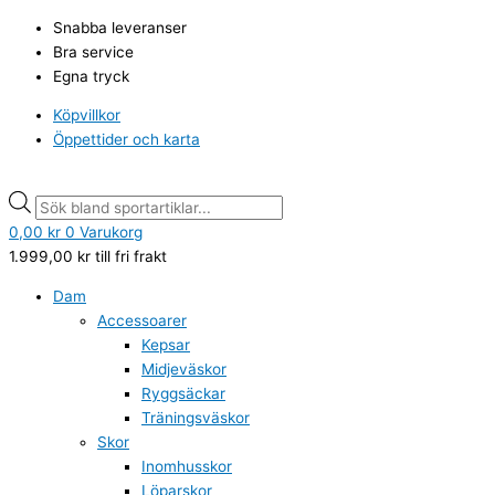
Hoppa
Unihoc
Products
Products
Snabba leveranser
till
Målvaktsbyxa
search
search
Bra service
innehåll
Innebandy
Egna tryck
Shield
svart
Köpvillkor
mängd
Öppettider och karta
0,00
kr
0
Varukorg
1.999,00
kr
till fri frakt
Dam
Accessoarer
Kepsar
Midjeväskor
Ryggsäckar
Träningsväskor
Skor
Inomhusskor
Löparskor