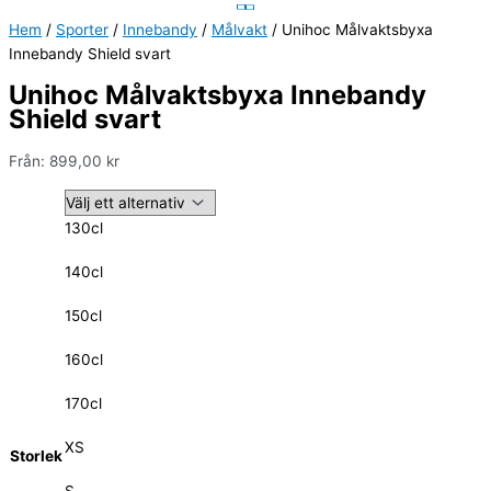
Hem
/
Sporter
/
Innebandy
/
Målvakt
/ Unihoc Målvaktsbyxa
Innebandy Shield svart
Unihoc Målvaktsbyxa Innebandy
Shield svart
Från:
899,00
kr
130cl
140cl
150cl
160cl
170cl
XS
Storlek
S