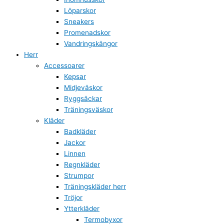
Löparskor
Sneakers
Promenadskor
Vandringskängor
Herr
Accessoarer
Kepsar
Midjeväskor
Ryggsäckar
Träningsväskor
Kläder
Badkläder
Jackor
Linnen
Regnkläder
Strumpor
Träningskläder herr
Tröjor
Ytterkläder
Termobyxor