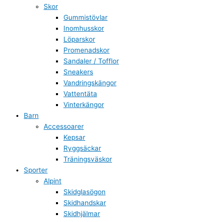
Skor
Gummistövlar
Inomhusskor
Löparskor
Promenadskor
Sandaler / Tofflor
Sneakers
Vandringskängor
Vattentäta
Vinterkängor
Barn
Accessoarer
Kepsar
Ryggsäckar
Träningsväskor
Sporter
Alpint
Skidglasögon
Skidhandskar
Skidhjälmar