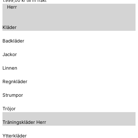
1.999,00
kr
till fri frakt
Herr
Kläder
Badkläder
Jackor
Linnen
Regnkläder
Strumpor
Tröjor
Träningskläder Herr
Ytterkläder