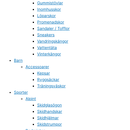
Gummistövlar
Inomhusskor
Löparskor
Promenadskor
Sandaler / Tofflor
Sneakers
Vandringskängor
Vattentäta
Vinterkängor
Barn
Accessoarer
Kepsar
Ryggsäckar
Träningsväskor
Sporter
Alpint
Skidglasögon
Skidhandskar
Skidhjälmar
Skidstrumpor