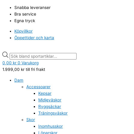
Hoppa
Under
Products
Products
Snabba leveranser
till
Armour
search
search
Bra service
innehåll
Vital
Egna tryck
Woven
Pants
Köpvillkor
svarta
Öppettider och karta
mängd
0,00
kr
0
Varukorg
1.999,00
kr
till fri frakt
Dam
Accessoarer
Kepsar
Midjeväskor
Ryggsäckar
Träningsväskor
Skor
Inomhusskor
Löparskor