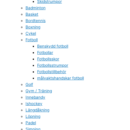
Skidstrumpor
Badminton
Basket
Bordtennis
Boxning
Cykel
Fotboll
Benskydd fotboll
Fotbollar
Fotbollsskor
Fotbollsstrumpor
Fotbollstillbehör
målvaktshandskar fotboll
Golf
Gym / Träning
Innebandy
Ishockey
Längdåkning
Löpning
Padel
Simning