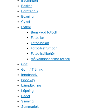
Badminton
Basket
Bordtennis
Boxning
Cykel
Fotboll
Benskydd fotboll
Fotbollar
Fotbollsskor
Fotbollsstrumpor
Fotbollstillbehör
målvaktshandskar fotboll
Golf
Gym / Träning
Innebandy
Ishockey
Längdåkning
Löpning
Padel
Simning
Sommarlek