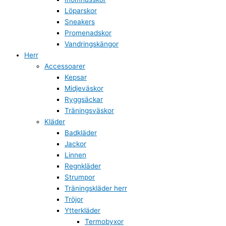
Löparskor
Sneakers
Promenadskor
Vandringskängor
Herr
Accessoarer
Kepsar
Midjeväskor
Ryggsäckar
Träningsväskor
Kläder
Badkläder
Jackor
Linnen
Regnkläder
Strumpor
Träningskläder herr
Tröjor
Ytterkläder
Termobyxor