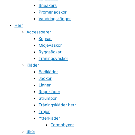
Sneakers
Promenadskor
Vandringskängor
Herr
Accessoarer
Kepsar
Midjeväskor
Ryggsäckar
Träningsväskor
Kläder
Badkläder
Jackor
Linnen
Regnkläder
Strumpor
Träningskläder herr
Tröjor
Ytterkläder
Termobyxor
Skor