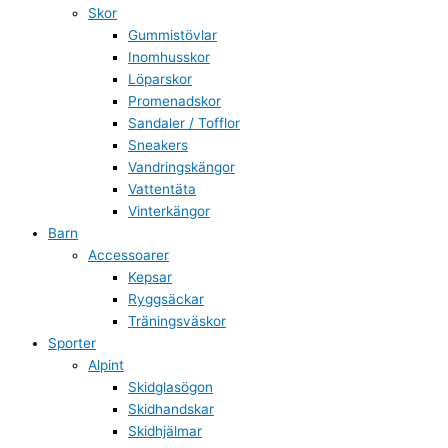
Skor
Gummistövlar
Inomhusskor
Löparskor
Promenadskor
Sandaler / Tofflor
Sneakers
Vandringskängor
Vattentäta
Vinterkängor
Barn
Accessoarer
Kepsar
Ryggsäckar
Träningsväskor
Sporter
Alpint
Skidglasögon
Skidhandskar
Skidhjälmar