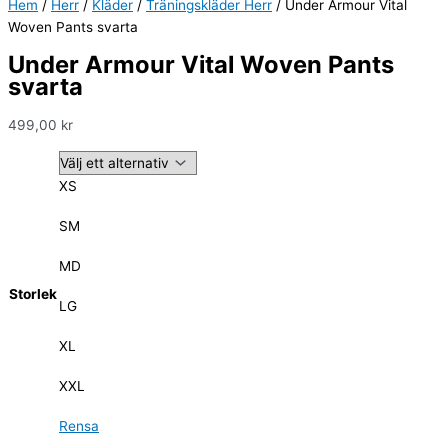
Hem
/
Herr
/
Kläder
/
Träningskläder Herr
/ Under Armour Vital
Woven Pants svarta
Under Armour Vital Woven Pants
svarta
499,00
kr
XS
SM
MD
Storlek
LG
XL
XXL
Rensa