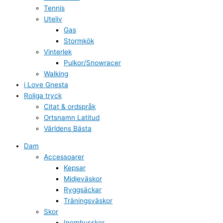
Tennis
Uteliv
Gas
Stormkök
Vinterlek
Pulkor/Snowracer
Walking
i Love Gnesta
Roliga tryck
Citat & ordspråk
Ortsnamn Latitud
Världens Bästa
Dam
Accessoarer
Kepsar
Midjeväskor
Ryggsäckar
Träningsväskor
Skor
Inomhusskor