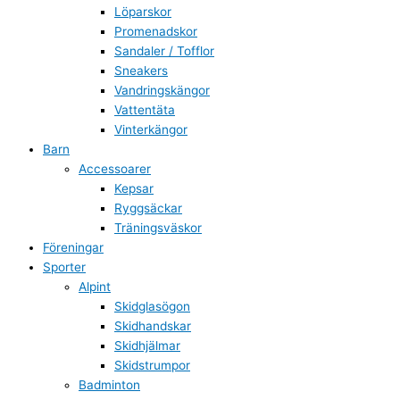
Löparskor
Promenadskor
Sandaler / Tofflor
Sneakers
Vandringskängor
Vattentäta
Vinterkängor
Barn
Accessoarer
Kepsar
Ryggsäckar
Träningsväskor
Föreningar
Sporter
Alpint
Skidglasögon
Skidhandskar
Skidhjälmar
Skidstrumpor
Badminton