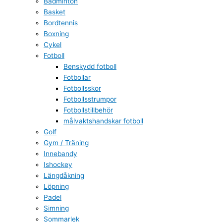
Badminton
Basket
Bordtennis
Boxning
Cykel
Fotboll
Benskydd fotboll
Fotbollar
Fotbollsskor
Fotbollsstrumpor
Fotbollstillbehör
målvaktshandskar fotboll
Golf
Gym / Träning
Innebandy
Ishockey
Längdåkning
Löpning
Padel
Simning
Sommarlek