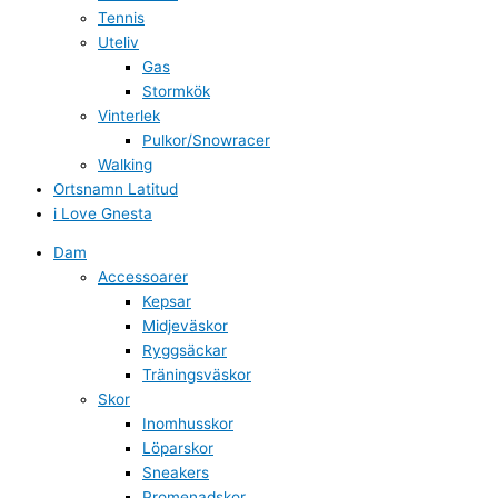
Tennis
Uteliv
Gas
Stormkök
Vinterlek
Pulkor/Snowracer
Walking
Ortsnamn Latitud
i Love Gnesta
Dam
Accessoarer
Kepsar
Midjeväskor
Ryggsäckar
Träningsväskor
Skor
Inomhusskor
Löparskor
Sneakers
Promenadskor