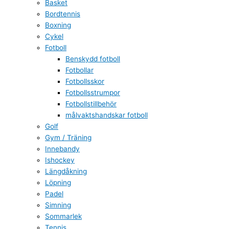
Basket
Bordtennis
Boxning
Cykel
Fotboll
Benskydd fotboll
Fotbollar
Fotbollsskor
Fotbollsstrumpor
Fotbollstillbehör
målvaktshandskar fotboll
Golf
Gym / Träning
Innebandy
Ishockey
Längdåkning
Löpning
Padel
Simning
Sommarlek
Tennis