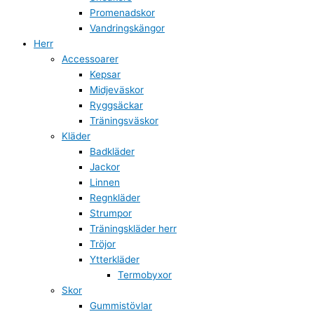
Promenadskor
Vandringskängor
Herr
Accessoarer
Kepsar
Midjeväskor
Ryggsäckar
Träningsväskor
Kläder
Badkläder
Jackor
Linnen
Regnkläder
Strumpor
Träningskläder herr
Tröjor
Ytterkläder
Termobyxor
Skor
Gummistövlar