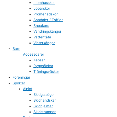
Inomhusskor
Löparskor
Promenadskor
Sandaler / Tofflor
Sneakers
Vandringskängor
Vattentäta
Vinterkängor
Barn
Accessoarer
Kepsar
Ryggsäckar
Träningsväskor
Föreningar
Sporter
Alpint
Skidglasögon
Skidhandskar
Skidhjälmar
Skidstrumpor