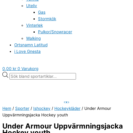
Uteliv
Gas
Stormkök
Vinterlek
Pulkor/Snowracer
Walking
Ortsnamn Latitud
i Love Gnesta
0,00
kr
0
Varukorg
Hem
/
Sporter
/
Ishockey
/
Hockeykläder
/ Under Armour
Uppvärmningsjacka Hockey youth
Under Armour Uppvärmningsjacka
Hockey youth