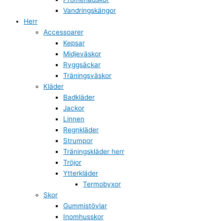
Vandringskängor
Herr
Accessoarer
Kepsar
Midjeväskor
Ryggsäckar
Träningsväskor
Kläder
Badkläder
Jackor
Linnen
Regnkläder
Strumpor
Träningskläder herr
Tröjor
Ytterkläder
Termobyxor
Skor
Gummistövlar
Inomhusskor