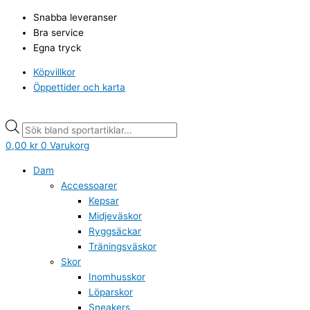
Hoppa
Under
Products
Products
Snabba leveranser
till
Armour
search
search
Bra service
innehåll
Uppvärmningsjacka
Egna tryck
Hockey
youth
Köpvillkor
mängd
Öppettider och karta
0,00
kr
0
Varukorg
Dam
Accessoarer
Kepsar
Midjeväskor
Ryggsäckar
Träningsväskor
Skor
Inomhusskor
Löparskor
Sneakers