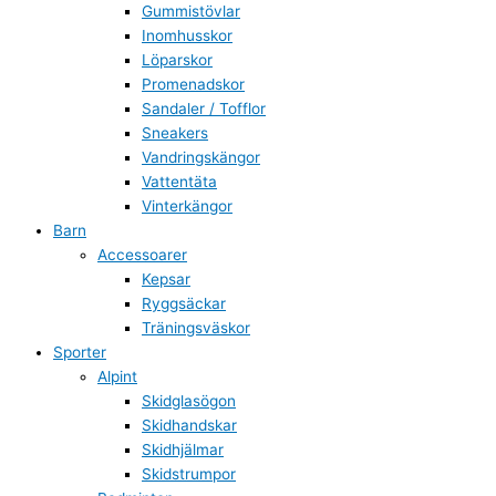
Gummistövlar
Inomhusskor
Löparskor
Promenadskor
Sandaler / Tofflor
Sneakers
Vandringskängor
Vattentäta
Vinterkängor
Barn
Accessoarer
Kepsar
Ryggsäckar
Träningsväskor
Sporter
Alpint
Skidglasögon
Skidhandskar
Skidhjälmar
Skidstrumpor