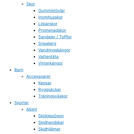
Skor
Gummistövlar
Inomhusskor
Löparskor
Promenadskor
Sandaler / Tofflor
Sneakers
Vandringskängor
Vattentäta
Vinterkängor
Barn
Accessoarer
Kepsar
Ryggsäckar
Träningsväskor
Sporter
Alpint
Skidglasögon
Skidhandskar
Skidhjälmar