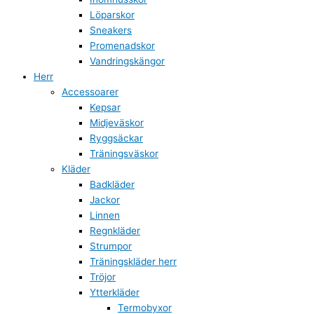
Löparskor
Sneakers
Promenadskor
Vandringskängor
Herr
Accessoarer
Kepsar
Midjeväskor
Ryggsäckar
Träningsväskor
Kläder
Badkläder
Jackor
Linnen
Regnkläder
Strumpor
Träningskläder herr
Tröjor
Ytterkläder
Termobyxor