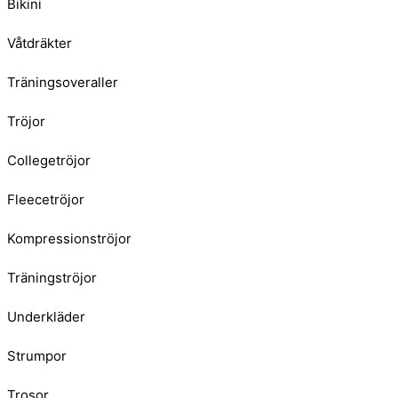
Bikini
Våtdräkter
Träningsoveraller
Tröjor
Collegetröjor
Fleecetröjor
Kompressionströjor
Träningströjor
Underkläder
Strumpor
Trosor