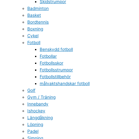
Skidstrumpor
Badminton
Basket
Bordtennis
Boxning
Cykel
Fotboll
Benskydd fotboll
Fotbollar
Fotbollsskor
Fotbollsstrumpor
Fotbollstillbehör
målvaktshandskar fotboll
Golf
Gym / Träning
Innebandy
Ishockey
Längdåkning
Löpning
Padel
Simning