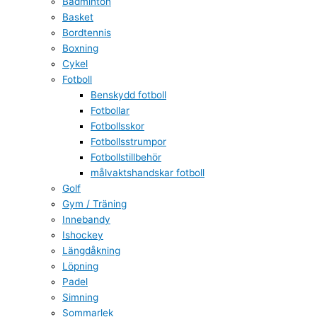
Badminton
Basket
Bordtennis
Boxning
Cykel
Fotboll
Benskydd fotboll
Fotbollar
Fotbollsskor
Fotbollsstrumpor
Fotbollstillbehör
målvaktshandskar fotboll
Golf
Gym / Träning
Innebandy
Ishockey
Längdåkning
Löpning
Padel
Simning
Sommarlek