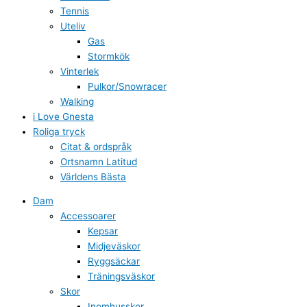
Tennis
Uteliv
Gas
Stormkök
Vinterlek
Pulkor/Snowracer
Walking
i Love Gnesta
Roliga tryck
Citat & ordspråk
Ortsnamn Latitud
Världens Bästa
Dam
Accessoarer
Kepsar
Midjeväskor
Ryggsäckar
Träningsväskor
Skor
Inomhusskor