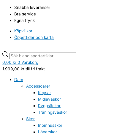
Hoppa
UNDER
Products
Products
Snabba leveranser
till
ARMOUR
search
search
Bra service
innehåll
Tech
Egna tryck
2.0
SS
Köpvillkor
Tee
Öppettider och karta
black
rose
mängd
0,00
kr
0
Varukorg
1.999,00
kr
till fri frakt
Dam
Accessoarer
Kepsar
Midjeväskor
Ryggsäckar
Träningsväskor
Skor
Inomhusskor
Löparskor