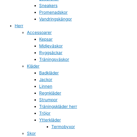
Sneakers
Promenadskor
Vandringskängor
Herr
Accessoarer
Kepsar
Midjeväskor
Ryggsäckar
Träningsväskor
Kläder
Badkläder
Jackor
Linnen
Regnkläder
Strumpor
Träningskläder herr
Tröjor
Ytterkläder
Termobyxor
Skor