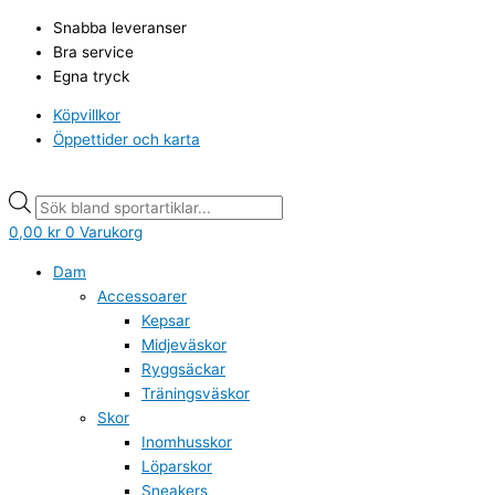
Hoppa
Under
Products
Products
Snabba leveranser
till
Armour
search
search
Bra service
innehåll
Tac
Egna tryck
Stealth
Beanie
Köpvillkor
2.0,
Öppettider och karta
black
mängd
0,00
kr
0
Varukorg
Dam
Accessoarer
Kepsar
Midjeväskor
Ryggsäckar
Träningsväskor
Skor
Inomhusskor
Löparskor
Sneakers