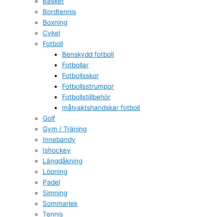
Basket
Bordtennis
Boxning
Cykel
Fotboll
Benskydd fotboll
Fotbollar
Fotbollsskor
Fotbollsstrumpor
Fotbollstillbehör
målvaktshandskar fotboll
Golf
Gym / Träning
Innebandy
Ishockey
Längdåkning
Löpning
Padel
Simning
Sommarlek
Tennis