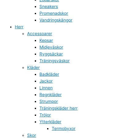
Sneakers
Promenadskor
Vandringskängor
Herr
Accessoarer
Kepsar
Midjeväskor
Ryggsäckar
Träningsväskor
Kläder
Badkläder
Jackor
Linnen
Regnkläder
Strumpor
Träningskläder herr
Tröjor
Ytterkläder
Termobyxor
Skor