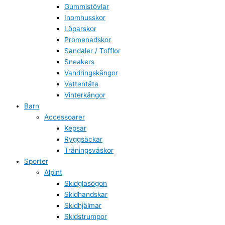
Gummistövlar
Inomhusskor
Löparskor
Promenadskor
Sandaler / Tofflor
Sneakers
Vandringskängor
Vattentäta
Vinterkängor
Barn
Accessoarer
Kepsar
Ryggsäckar
Träningsväskor
Sporter
Alpint
Skidglasögon
Skidhandskar
Skidhjälmar
Skidstrumpor