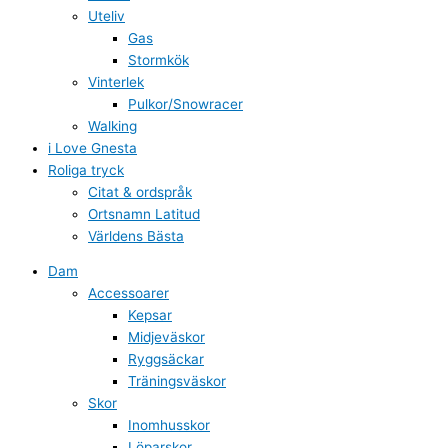
Uteliv
Gas
Stormkök
Vinterlek
Pulkor/Snowracer
Walking
i Love Gnesta
Roliga tryck
Citat & ordspråk
Ortsnamn Latitud
Världens Bästa
Dam
Accessoarer
Kepsar
Midjeväskor
Ryggsäckar
Träningsväskor
Skor
Inomhusskor
Löparskor