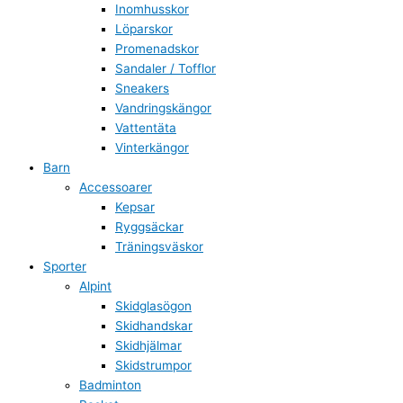
Inomhusskor
Löparskor
Promenadskor
Sandaler / Tofflor
Sneakers
Vandringskängor
Vattentäta
Vinterkängor
Barn
Accessoarer
Kepsar
Ryggsäckar
Träningsväskor
Sporter
Alpint
Skidglasögon
Skidhandskar
Skidhjälmar
Skidstrumpor
Badminton