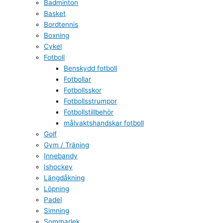
Badminton
Basket
Bordtennis
Boxning
Cykel
Fotboll
Benskydd fotboll
Fotbollar
Fotbollsskor
Fotbollsstrumpor
Fotbollstillbehör
målvaktshandskar fotboll
Golf
Gym / Träning
Innebandy
Ishockey
Längdåkning
Löpning
Padel
Simning
Sommarlek