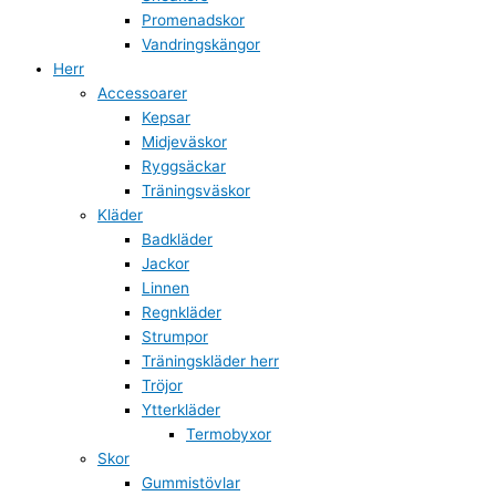
Promenadskor
Vandringskängor
Herr
Accessoarer
Kepsar
Midjeväskor
Ryggsäckar
Träningsväskor
Kläder
Badkläder
Jackor
Linnen
Regnkläder
Strumpor
Träningskläder herr
Tröjor
Ytterkläder
Termobyxor
Skor
Gummistövlar