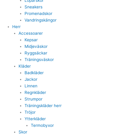
Löparskor
Sneakers
Promenadskor
Vandringskängor
Herr
Accessoarer
Kepsar
Midjeväskor
Ryggsäckar
Träningsväskor
Kläder
Badkläder
Jackor
Linnen
Regnkläder
Strumpor
Träningskläder herr
Tröjor
Ytterkläder
Termobyxor
Skor