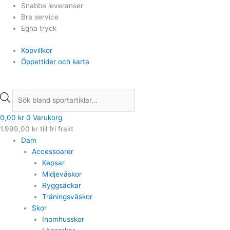
Hoppa
Products
Products
Snabba leveranser
till
search
search
Bra service
innehåll
Egna tryck
Köpvillkor
Öppettider och karta
0,00
kr
0
Varukorg
1.999,00
kr
till fri frakt
Dam
Accessoarer
Kepsar
Midjeväskor
Ryggsäckar
Träningsväskor
Skor
Inomhusskor