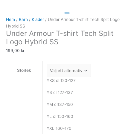
Armour
T-
shirt
Hem
/
Barn
/
Kläder
/ Under Armour T-shirt Tech Split Logo
Tech
Hybrid SS
Under Armour T-shirt Tech Split
Split
Logo
Logo Hybrid SS
Hybrid
199,00
kr
SS
mängd
Storlek
YXS cl 120-127
YS cl 127-137
YM cl137-150
YL cl 150-160
YXL 160-170