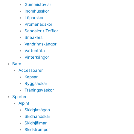
Gummistövlar
Inomhusskor
Löparskor
Promenadskor
Sandaler / Tofflor
Sneakers
Vandringskängor
Vattentäta
Vinterkängor
Barn
Accessoarer
Kepsar
Ryggsäckar
Träningsväskor
Sporter
Alpint
Skidglasögon
Skidhandskar
Skidhjälmar
Skidstrumpor