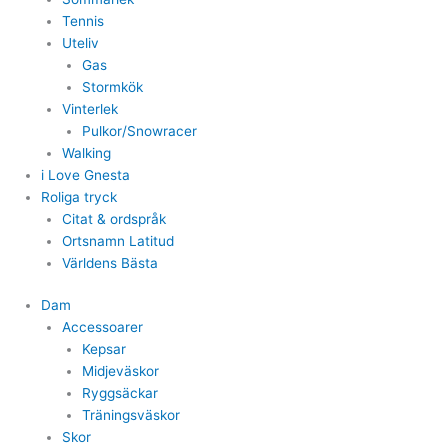
Tennis
Uteliv
Gas
Stormkök
Vinterlek
Pulkor/Snowracer
Walking
i Love Gnesta
Roliga tryck
Citat & ordspråk
Ortsnamn Latitud
Världens Bästa
Dam
Accessoarer
Kepsar
Midjeväskor
Ryggsäckar
Träningsväskor
Skor