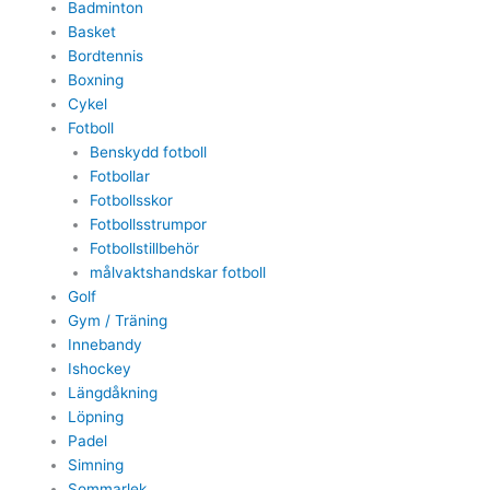
Badminton
Basket
Bordtennis
Boxning
Cykel
Fotboll
Benskydd fotboll
Fotbollar
Fotbollsskor
Fotbollsstrumpor
Fotbollstillbehör
målvaktshandskar fotboll
Golf
Gym / Träning
Innebandy
Ishockey
Längdåkning
Löpning
Padel
Simning
Sommarlek