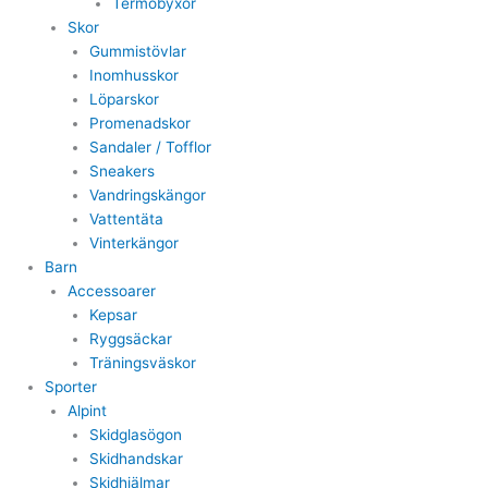
Termobyxor
Skor
Gummistövlar
Inomhusskor
Löparskor
Promenadskor
Sandaler / Tofflor
Sneakers
Vandringskängor
Vattentäta
Vinterkängor
Barn
Accessoarer
Kepsar
Ryggsäckar
Träningsväskor
Sporter
Alpint
Skidglasögon
Skidhandskar
Skidhjälmar