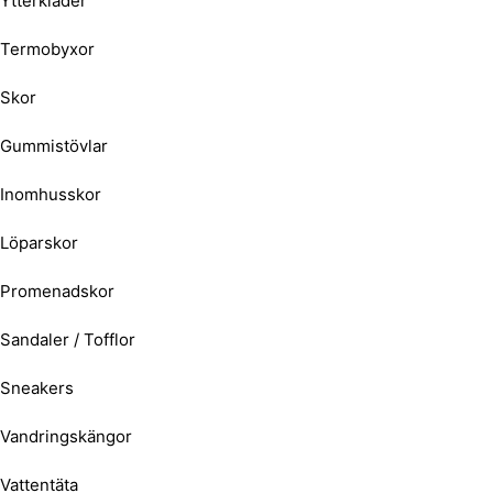
Ytterkläder
Termobyxor
Skor
Gummistövlar
Inomhusskor
Löparskor
Promenadskor
Sandaler / Tofflor
Sneakers
Vandringskängor
Vattentäta