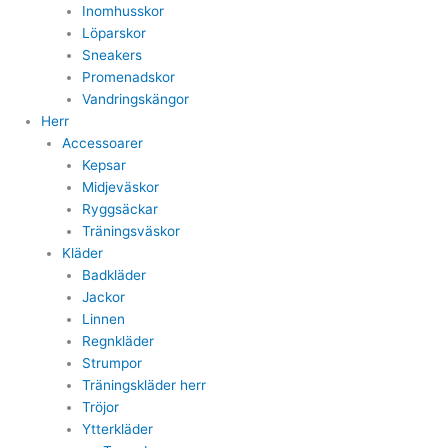
Inomhusskor
Löparskor
Sneakers
Promenadskor
Vandringskängor
Herr
Accessoarer
Kepsar
Midjeväskor
Ryggsäckar
Träningsväskor
Kläder
Badkläder
Jackor
Linnen
Regnkläder
Strumpor
Träningskläder herr
Tröjor
Ytterkläder