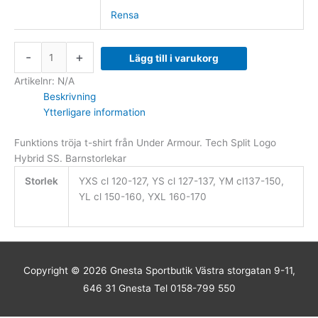
Rensa
-
+
Lägg till i varukorg
Artikelnr:
N/A
Beskrivning
Ytterligare information
Funktions tröja t-shirt från Under Armour. Tech Split Logo
Hybrid SS. Barnstorlekar
Storlek
YXS cl 120-127, YS cl 127-137, YM cl137-150,
YL cl 150-160, YXL 160-170
Copyright © 2026
Gnesta Sportbutik
Västra storgatan 9-11,
646 31 Gnesta Tel 0158-799 550