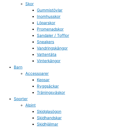
Skor
Gummistövlar
Inomhusskor
Löparskor
Promenadskor
Sandaler / Tofflor
Sneakers
Vandringskängor
Vattentäta
Vinterkängor
Barn
Accessoarer
Kepsar
Ryggsäckar
Träningsväskor
Sporter
Alpint
Skidglasögon
Skidhandskar
Skidhjälmar