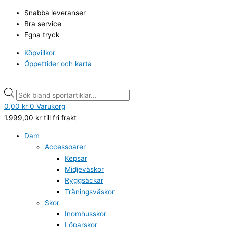
Hoppa
Under
Products
Products
Snabba leveranser
till
Armour
search
search
Bra service
innehåll
Rival
Egna tryck
Fleece
Joggers
Köpvillkor
svarta
Öppettider och karta
mängd
0,00
kr
0
Varukorg
1.999,00
kr
till fri frakt
Dam
Accessoarer
Kepsar
Midjeväskor
Ryggsäckar
Träningsväskor
Skor
Inomhusskor
Löparskor