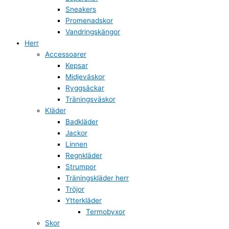
Sneakers
Promenadskor
Vandringskängor
Herr
Accessoarer
Kepsar
Midjeväskor
Ryggsäckar
Träningsväskor
Kläder
Badkläder
Jackor
Linnen
Regnkläder
Strumpor
Träningskläder herr
Tröjor
Ytterkläder
Termobyxor
Skor