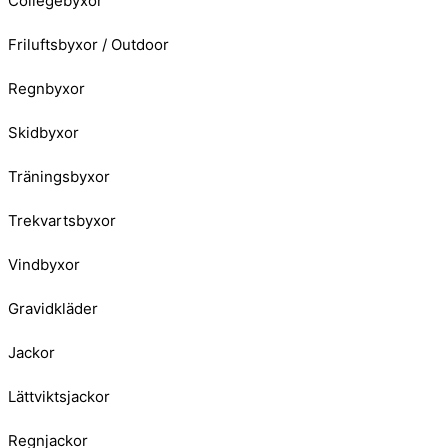
Collegebyxor
Friluftsbyxor / Outdoor
Regnbyxor
Skidbyxor
Träningsbyxor
Trekvartsbyxor
Vindbyxor
Gravidkläder
Jackor
Lättviktsjackor
Regnjackor