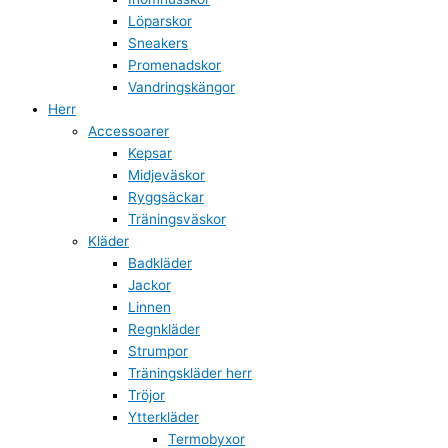
Löparskor
Sneakers
Promenadskor
Vandringskängor
Herr
Accessoarer
Kepsar
Midjeväskor
Ryggsäckar
Träningsväskor
Kläder
Badkläder
Jackor
Linnen
Regnkläder
Strumpor
Träningskläder herr
Tröjor
Ytterkläder
Termobyxor