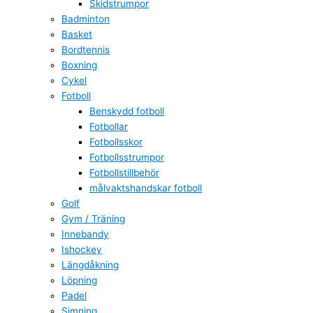
Skidstrumpor
Badminton
Basket
Bordtennis
Boxning
Cykel
Fotboll
Benskydd fotboll
Fotbollar
Fotbollsskor
Fotbollsstrumpor
Fotbollstillbehör
målvaktshandskar fotboll
Golf
Gym / Träning
Innebandy
Ishockey
Längdåkning
Löpning
Padel
Simning