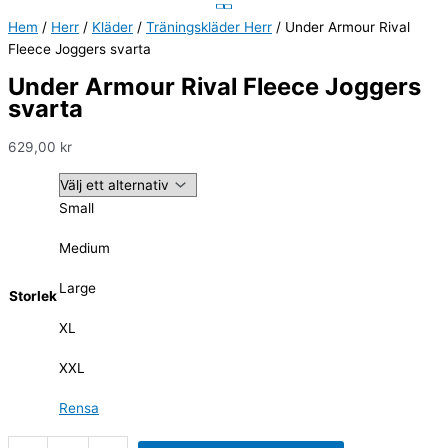
Hem
/
Herr
/
Kläder
/
Träningskläder Herr
/ Under Armour Rival
Fleece Joggers svarta
Under Armour Rival Fleece Joggers
svarta
629,00
kr
Small
Medium
Large
Storlek
XL
XXL
Rensa