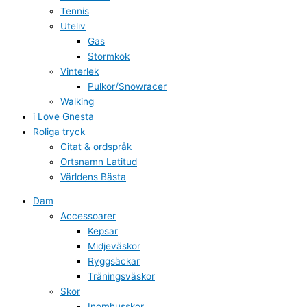
Tennis
Uteliv
Gas
Stormkök
Vinterlek
Pulkor/Snowracer
Walking
i Love Gnesta
Roliga tryck
Citat & ordspråk
Ortsnamn Latitud
Världens Bästa
Dam
Accessoarer
Kepsar
Midjeväskor
Ryggsäckar
Träningsväskor
Skor
Inomhusskor