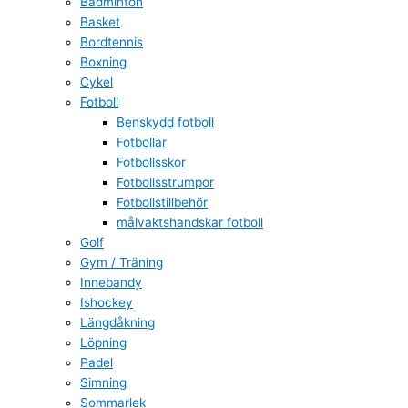
Badminton
Basket
Bordtennis
Boxning
Cykel
Fotboll
Benskydd fotboll
Fotbollar
Fotbollsskor
Fotbollsstrumpor
Fotbollstillbehör
målvaktshandskar fotboll
Golf
Gym / Träning
Innebandy
Ishockey
Längdåkning
Löpning
Padel
Simning
Sommarlek