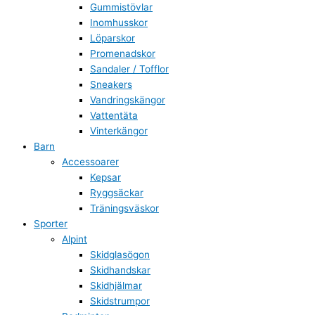
Gummistövlar
Inomhusskor
Löparskor
Promenadskor
Sandaler / Tofflor
Sneakers
Vandringskängor
Vattentäta
Vinterkängor
Barn
Accessoarer
Kepsar
Ryggsäckar
Träningsväskor
Sporter
Alpint
Skidglasögon
Skidhandskar
Skidhjälmar
Skidstrumpor