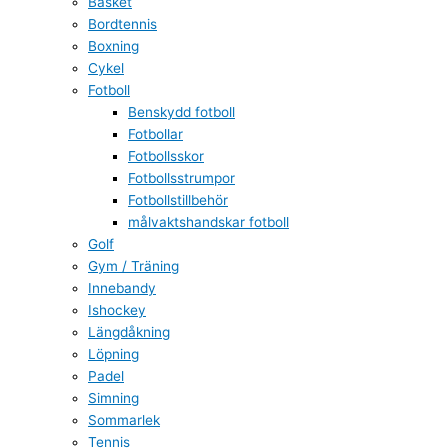
Basket
Bordtennis
Boxning
Cykel
Fotboll
Benskydd fotboll
Fotbollar
Fotbollsskor
Fotbollsstrumpor
Fotbollstillbehör
målvaktshandskar fotboll
Golf
Gym / Träning
Innebandy
Ishockey
Längdåkning
Löpning
Padel
Simning
Sommarlek
Tennis