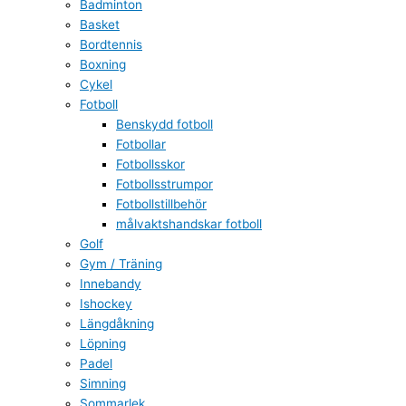
Badminton
Basket
Bordtennis
Boxning
Cykel
Fotboll
Benskydd fotboll
Fotbollar
Fotbollsskor
Fotbollsstrumpor
Fotbollstillbehör
målvaktshandskar fotboll
Golf
Gym / Träning
Innebandy
Ishockey
Längdåkning
Löpning
Padel
Simning
Sommarlek