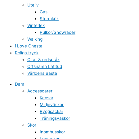
Uteliv
Gas
Stormkök
Vinterlek
Pulkor/Snowracer
Walking
i Love Gnesta
Roliga tryck
Citat & ordspråk
Ortsnamn Latitud
Världens Bästa
Dam
Accessoarer
Kepsar
Midjeväskor
Ryggsäckar
Träningsväskor
Skor
Inomhusskor
Löparskor