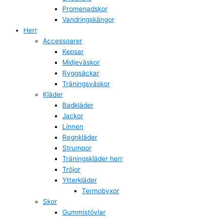
Promenadskor
Vandringskängor
Herr
Accessoarer
Kepsar
Midjeväskor
Ryggsäckar
Träningsväskor
Kläder
Badkläder
Jackor
Linnen
Regnkläder
Strumpor
Träningskläder herr
Tröjor
Ytterkläder
Termobyxor
Skor
Gummistövlar