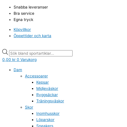
Hoppa
UMBRO
Products
Products
Snabba leveranser
till
Fotbollsstrumpa
search
search
Bra service
innehåll
Core
Egna tryck
vit
mängd
Köpvillkor
Öppettider och karta
0,00
kr
0
Varukorg
Dam
Accessoarer
Kepsar
Midjeväskor
Ryggsäckar
Träningsväskor
Skor
Inomhusskor
Löparskor
Sneakers