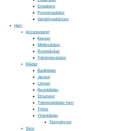
Sneakers
Promenadskor
Vandringskängor
Herr
Accessoarer
Kepsar
Midjeväskor
Ryggsäckar
Träningsväskor
Kläder
Badkläder
Jackor
Linnen
Regnkläder
Strumpor
Träningskläder herr
Tröjor
Ytterkläder
Termobyxor
Skor