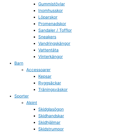
Gummistövlar
Inomhusskor
Löparskor
Promenadskor
Sandaler / Tofflor
Sneakers
Vandringskängor
Vattentäta
Vinterkängor
Barn
Accessoarer
Kepsar
Ryggsäckar
Träningsväskor
Sporter
Alpint
Skidglasögon
Skidhandskar
Skidhjälmar
Skidstrumpor