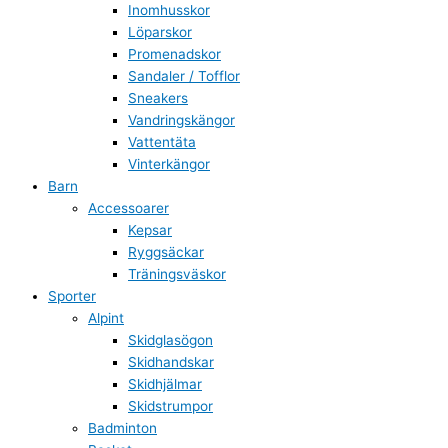
Inomhusskor
Löparskor
Promenadskor
Sandaler / Tofflor
Sneakers
Vandringskängor
Vattentäta
Vinterkängor
Barn
Accessoarer
Kepsar
Ryggsäckar
Träningsväskor
Sporter
Alpint
Skidglasögon
Skidhandskar
Skidhjälmar
Skidstrumpor
Badminton