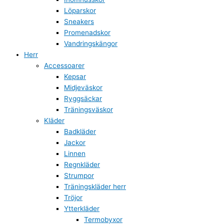
Löparskor
Sneakers
Promenadskor
Vandringskängor
Herr
Accessoarer
Kepsar
Midjeväskor
Ryggsäckar
Träningsväskor
Kläder
Badkläder
Jackor
Linnen
Regnkläder
Strumpor
Träningskläder herr
Tröjor
Ytterkläder
Termobyxor