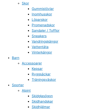
Skor
Gummistövlar
Inomhusskor
Löparskor
Promenadskor
Sandaler / Tofflor
Sneakers
Vandringskängor
Vattentäta
Vinterkängor
Barn
Accessoarer
Kepsar
Ryggsäckar
Träningsväskor
Sporter
Alpint
Skidglasögon
Skidhandskar
Skidhjälmar