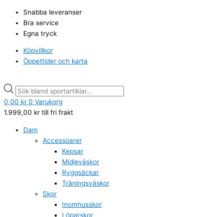
Hoppa
Umbro
Products
Products
Snabba leveranser
till
Benskydd
search
search
Bra service
innehåll
Neo
Egna tryck
shield
Guard
Köpvillkor
w
Öppettider och karta
sleeve
mängd
0,00
kr
0
Varukorg
1.999,00
kr
till fri frakt
Dam
Accessoarer
Kepsar
Midjeväskor
Ryggsäckar
Träningsväskor
Skor
Inomhusskor
Löparskor