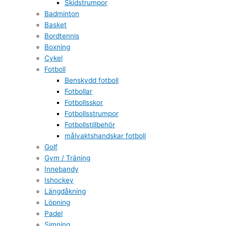
Skidstrumpor
Badminton
Basket
Bordtennis
Boxning
Cykel
Fotboll
Benskydd fotboll
Fotbollar
Fotbollsskor
Fotbollsstrumpor
Fotbollstillbehör
målvaktshandskar fotboll
Golf
Gym / Träning
Innebandy
Ishockey
Längdåkning
Löpning
Padel
Simning