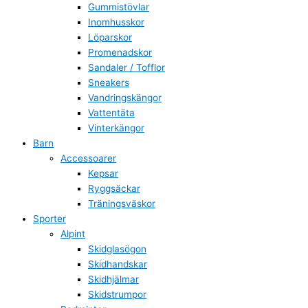
Gummistövlar
Inomhusskor
Löparskor
Promenadskor
Sandaler / Tofflor
Sneakers
Vandringskängor
Vattentäta
Vinterkängor
Barn
Accessoarer
Kepsar
Ryggsäckar
Träningsväskor
Sporter
Alpint
Skidglasögon
Skidhandskar
Skidhjälmar
Skidstrumpor