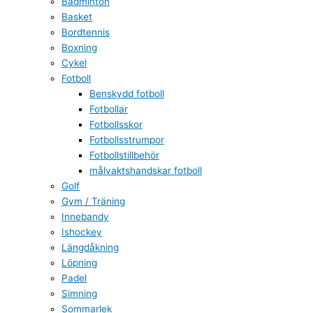
Badminton
Basket
Bordtennis
Boxning
Cykel
Fotboll
Benskydd fotboll
Fotbollar
Fotbollsskor
Fotbollsstrumpor
Fotbollstillbehör
målvaktshandskar fotboll
Golf
Gym / Träning
Innebandy
Ishockey
Längdåkning
Löpning
Padel
Simning
Sommarlek