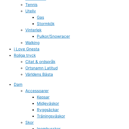
Tennis
Uteliv
Gas
Stormkök
Vinterlek
Pulkor/Snowracer
Walking
i Love Gnesta
Roliga tryck
Citat & ordspråk
Ortsnamn Latitud
Världens Bästa
Dam
Accessoarer
Kepsar
Midjeväskor
Ryggsäckar
Träningsväskor
Skor
Inomhusskor