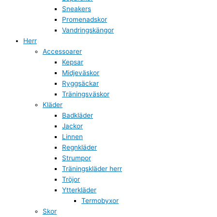
Sneakers
Promenadskor
Vandringskängor
Herr
Accessoarer
Kepsar
Midjeväskor
Ryggsäckar
Träningsväskor
Kläder
Badkläder
Jackor
Linnen
Regnkläder
Strumpor
Träningskläder herr
Tröjor
Ytterkläder
Termobyxor
Skor