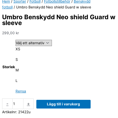
Hem
/
Sporter
/
Fotboll
/
Fotbollstillbehör
/
Benskydd
fotboll
/ Umbro Benskydd Neo shield Guard w sleeve
Umbro Benskydd Neo shield Guard w
sleeve
299,00
kr
XS
S
Storlek
M
L
Rensa
-
+
Lägg till i varukorg
Artikelnr:
21422u